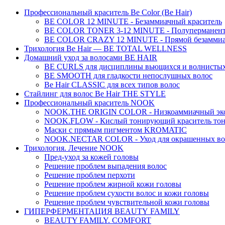
Профессиональный краситель Be Color (Be Hair)
BE COLOR 12 MINUTE - Безаммиачный краситель
BE COLOR TONER 3-12 MINUTE - Полуперманентн
BE COLOR CRAZY 12 MINUTE - Прямой безаммиач
Трихология Be Hair — BE TOTAL WELLNESS
Домашний уход за волосами BE HAIR
BE CURLS для дисциплины вьющихся и волнистых
BE SMOOTH для гладкости непослушных волос
Be Hair CLASSIC для всех типов волос
Стайлинг для волос Be Hair THE STYLE
Профессиональный краситель NOOK
NOOK.THE ORIGIN COLOR - Низкоаммиачный эко
NOOK.FLOW - Кислый тонирующий краситель тон
Маски с прямым пигментом KROMATIC
NOOK.NECTAR COLOR - Уход для окрашенных во
Трихология. Лечение NOOK
Пред-уход за кожей головы
Решение проблем выпадения волос
Решение проблем перхоти
Решение проблем жирной кожи головы
Решение проблем сухости волос и кожи головы
Решение проблем чувствительной кожи головы
ГИПЕРФЕРМЕНТАЦИЯ BEAUTY FAMILY
BEAUTY FAMILY. COMFORT