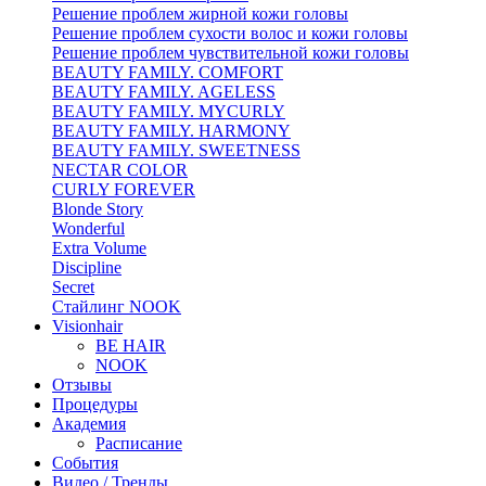
Решение проблем жирной кожи головы
Решение проблем сухости волос и кожи головы
Решение проблем чувствительной кожи головы
BEAUTY FAMILY. COMFORT
BEAUTY FAMILY. AGELESS
BEAUTY FAMILY. MYCURLY
BEAUTY FAMILY. HARMONY
BEAUTY FAMILY. SWEETNESS
NECTAR COLOR
CURLY FOREVER
Blonde Story
Wonderful
Extra Volume
Discipline
Secret
Стайлинг NOOK
Visionhair
BE HAIR
NOOK
Отзывы
Процедуры
Академия
Расписание
События
Видео / Тренды