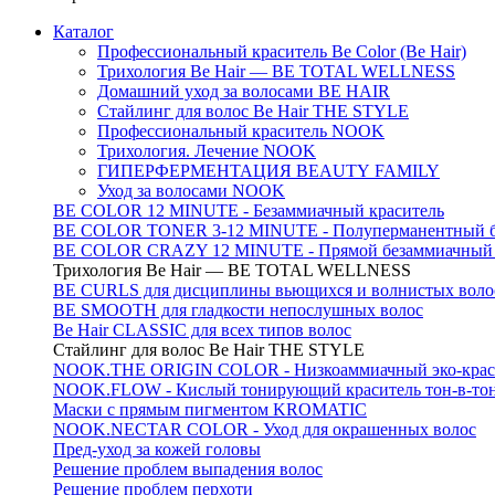
Каталог
Профессиональный краситель Be Color (Be Hair)
Трихология Be Hair — BE TOTAL WELLNESS
Домашний уход за волосами BE HAIR
Стайлинг для волос Be Hair THE STYLE
Профессиональный краситель NOOK
Трихология. Лечение NOOK
ГИПЕРФЕРМЕНТАЦИЯ BEAUTY FAMILY
Уход за волосами NOOK
BE COLOR 12 MINUTE - Безаммиачный краситель
BE COLOR TONER 3-12 MINUTE - Полуперманентный б
BE COLOR CRAZY 12 MINUTE - Прямой безаммиачный г
Трихология Be Hair — BE TOTAL WELLNESS
BE CURLS для дисциплины вьющихся и волнистых воло
BE SMOOTH для гладкости непослушных волос
Be Hair CLASSIC для всех типов волос
Стайлинг для волос Be Hair THE STYLE
NOOK.THE ORIGIN COLOR - Низкоаммиачный эко-крас
NOOK.FLOW - Кислый тонирующий краситель тон-в-то
Маски с прямым пигментом KROMATIC
NOOK.NECTAR COLOR - Уход для окрашенных волос
Пред-уход за кожей головы
Решение проблем выпадения волос
Решение проблем перхоти