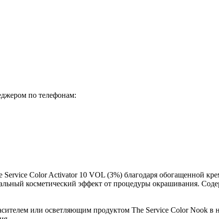
еджером по телефонам:
rvice Color Activator 10 VOL (3%) благодаря обогащенной крем
мальный косметический эффект от процедуры окрашивания. Соде
сителем или осветляющим продуктом The Service Color Nook в н
ия.