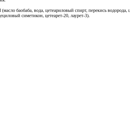
NCI (масло баобаба, вода, цетеариловый спирт, перекись водорода
ециловый симетикон, цетеарет-20, лаурет-3).