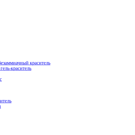
езаммиачный краситель
ель-краситель
с
итель
н