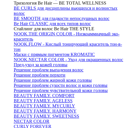
Трихология Be Hair — BE TOTAL WELLNESS
BE CURLS для дисциплины вьющихся и волнистых
волос
BE SMOOTH для гладкости непослушных волос
Be Hair CLASSIC для всех типов волос
Стайлинг для волос Be Hair THE STYLE
NOOK.THE ORIGIN COLOR - Низкоаммиачный эко-
краситель
NOOK.FLOW - Кислый тонирующий краситель тон-в-
тон
Маски с прямым пигментом KROMATIC
NOOK.NECTAR COLOR - Уход для окрашенных волос
Пред-уход за кожей головы
Решение проблем выпадения волос
Решение проблем перхоти
Решение проблем жирной кожи головы
Решение проблем сухости волос и кожи головы
Решение проблем чувствительной кожи головы
BEAUTY FAMILY. COMFORT
BEAUTY FAMILY. AGELESS
BEAUTY FAMILY. MYCURLY
BEAUTY FAMILY. HARMONY
BEAUTY FAMILY. SWEETNESS
NECTAR COLOR
CURLY FOREVER