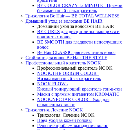
краситель
BE COLOR CRAZY 12 MINUTE - Прямой
безаммиачный гель-краситель
Трихология Be Hair — BE TOTAL WELLNESS
Домашний уход за волосами BE HAIR
Домашний уход за волосами BE HAIR
BE CURLS для дисциплины вьющихся и
волнистых волос
BE SMOOTH для гладкости непослушных
волос
Be Hair CLASSIC для всех типов волос
Стайлинг для волос Be Hair THE STYLE
Профессиональный краситель NOOK
Профессиональный краситель NOOK
NOOK.THE ORIGIN COLOR -
Низкоаммиачный эко-краситель
NOOK.FLOW -
Кислый тонирующий краситель тон-в-тон
Маски с прямым пигментом KROMATIC
NOOK.NECTAR COLOR - Уход для
окрашенных волос
Трихология. Лечение NOOK
Трихология. Лечение NOOK
Пред-уход за кожей головы
Решение проблем выпадения волос