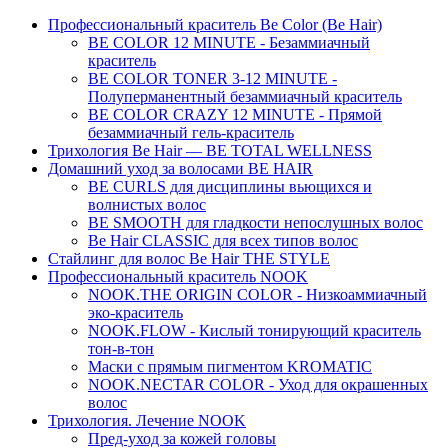
Профессиональный краситель Be Color (Be Hair)
BE COLOR 12 MINUTE - Безаммиачный
краситель
BE COLOR TONER 3-12 MINUTE -
Полуперманентный безаммиачный краситель
BE COLOR CRAZY 12 MINUTE - Прямой
безаммиачный гель-краситель
Трихология Be Hair — BE TOTAL WELLNESS
Домашний уход за волосами BE HAIR
BE CURLS для дисциплины вьющихся и
волнистых волос
BE SMOOTH для гладкости непослушных волос
Be Hair CLASSIC для всех типов волос
Стайлинг для волос Be Hair THE STYLE
Профессиональный краситель NOOK
NOOK.THE ORIGIN COLOR - Низкоаммиачный
эко-краситель
NOOK.FLOW - Кислый тонирующий краситель
тон-в-тон
Маски с прямым пигментом KROMATIC
NOOK.NECTAR COLOR - Уход для окрашенных
волос
Трихология. Лечение NOOK
Пред-уход за кожей головы