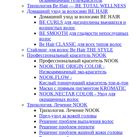
безаммиачный гель-краситель
Трихология Be Hair — BE TOTAL WELLNESS
Домашний уход за волосами BE HAIR
Домашний уход за волосами BE HAIR
BE CURLS для дисциплины вьющихся и
волнистых волос
BE SMOOTH для гладкости непослушных
волос
Be Hair CLASSIC для всех типов волос
Стайлинг для волос Be Hair THE STYLE
Профессиональный краситель NOOK
Профессиональный краситель NOOK
NOOK.THE ORIGIN COLOR -
Низкоаммиачный эко-краситель
NOOK.FLOW -
Кислый тонирующий краситель тон-в-тон
Маски с прямым пигментом KROMATIC
NOOK.NECTAR COLOR - Уход для
окрашенных волос
Трихология. Лечение NOOK
Трихология. Лечение NOOK
Пред-уход за кожей головы
Решение проблем выпадения волос
Решение проблем перхоти
Решение проблем жирной кожи головы