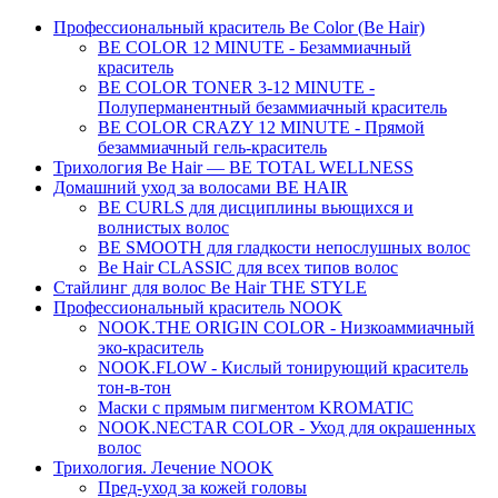
Профессиональный краситель Be Color (Be Hair)
BE COLOR 12 MINUTE - Безаммиачный
краситель
BE COLOR TONER 3-12 MINUTE -
Полуперманентный безаммиачный краситель
BE COLOR CRAZY 12 MINUTE - Прямой
безаммиачный гель-краситель
Трихология Be Hair — BE TOTAL WELLNESS
Домашний уход за волосами BE HAIR
BE CURLS для дисциплины вьющихся и
волнистых волос
BE SMOOTH для гладкости непослушных волос
Be Hair CLASSIC для всех типов волос
Стайлинг для волос Be Hair THE STYLE
Профессиональный краситель NOOK
NOOK.THE ORIGIN COLOR - Низкоаммиачный
эко-краситель
NOOK.FLOW - Кислый тонирующий краситель
тон-в-тон
Маски с прямым пигментом KROMATIC
NOOK.NECTAR COLOR - Уход для окрашенных
волос
Трихология. Лечение NOOK
Пред-уход за кожей головы