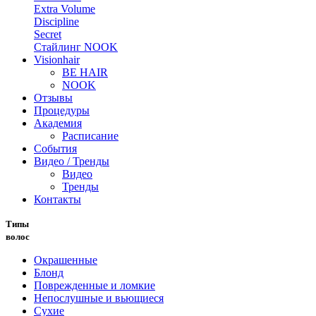
Extra Volume
Discipline
Secret
Стайлинг NOOK
Visionhair
BE HAIR
NOOK
Отзывы
Процедуры
Академия
Расписание
События
Видео / Тренды
Видео
Тренды
Контакты
Типы
волос
Окрашенные
Блонд
Поврежденные и ломкие
Непослушные и вьющиеся
Сухие