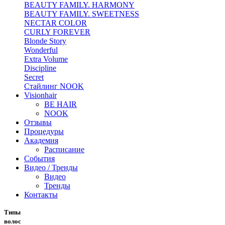
BEAUTY FAMILY. HARMONY
BEAUTY FAMILY. SWEETNESS
NECTAR COLOR
CURLY FOREVER
Blonde Story
Wonderful
Extra Volume
Discipline
Secret
Стайлинг NOOK
Visionhair
BE HAIR
NOOK
Отзывы
Процедуры
Академия
Расписание
События
Видео / Тренды
Видео
Тренды
Контакты
Типы
волос