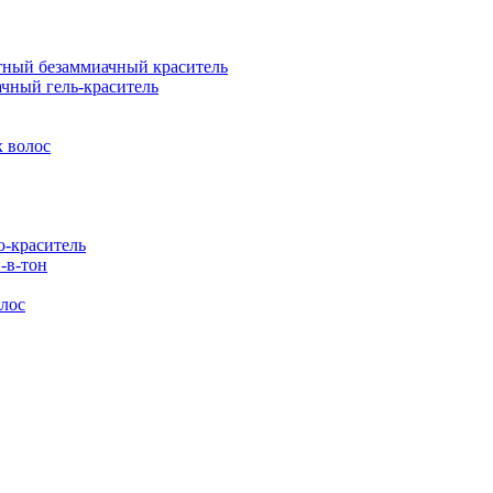
ый безаммиачный краситель
ный гель-краситель
 волос
-краситель
-в-тон
лос