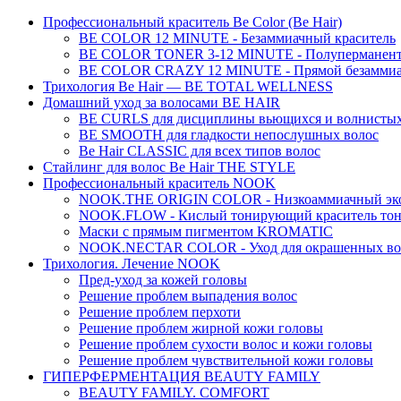
Профессиональный краситель Be Color (Be Hair)
BE COLOR 12 MINUTE - Безаммиачный краситель
BE COLOR TONER 3-12 MINUTE - Полуперманентн
BE COLOR CRAZY 12 MINUTE - Прямой безаммиач
Трихология Be Hair — BE TOTAL WELLNESS
Домашний уход за волосами BE HAIR
BE CURLS для дисциплины вьющихся и волнистых
BE SMOOTH для гладкости непослушных волос
Be Hair CLASSIC для всех типов волос
Стайлинг для волос Be Hair THE STYLE
Профессиональный краситель NOOK
NOOK.THE ORIGIN COLOR - Низкоаммиачный эко
NOOK.FLOW - Кислый тонирующий краситель тон
Маски с прямым пигментом KROMATIC
NOOK.NECTAR COLOR - Уход для окрашенных во
Трихология. Лечение NOOK
Пред-уход за кожей головы
Решение проблем выпадения волос
Решение проблем перхоти
Решение проблем жирной кожи головы
Решение проблем сухости волос и кожи головы
Решение проблем чувствительной кожи головы
ГИПЕРФЕРМЕНТАЦИЯ BEAUTY FAMILY
BEAUTY FAMILY. COMFORT