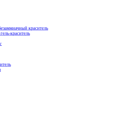
езаммиачный краситель
ель-краситель
с
итель
н