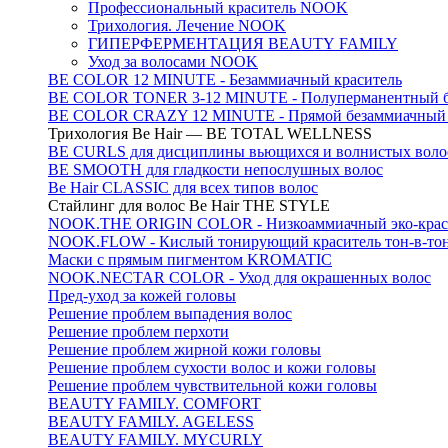
Профессиональный краситель NOOK
Трихология. Лечение NOOK
ГИПЕРФЕРМЕНТАЦИЯ BEAUTY FAMILY
Уход за волосами NOOK
BE COLOR 12 MINUTE - Безаммиачный краситель
BE COLOR TONER 3-12 MINUTE - Полуперманентный б
BE COLOR CRAZY 12 MINUTE - Прямой безаммиачный г
Трихология Be Hair — BE TOTAL WELLNESS
BE CURLS для дисциплины вьющихся и волнистых воло
BE SMOOTH для гладкости непослушных волос
Be Hair CLASSIC для всех типов волос
Стайлинг для волос Be Hair THE STYLE
NOOK.THE ORIGIN COLOR - Низкоаммиачный эко-крас
NOOK.FLOW - Кислый тонирующий краситель тон-в-то
Маски с прямым пигментом KROMATIC
NOOK.NECTAR COLOR - Уход для окрашенных волос
Пред-уход за кожей головы
Решение проблем выпадения волос
Решение проблем перхоти
Решение проблем жирной кожи головы
Решение проблем сухости волос и кожи головы
Решение проблем чувствительной кожи головы
BEAUTY FAMILY. COMFORT
BEAUTY FAMILY. AGELESS
BEAUTY FAMILY. MYCURLY