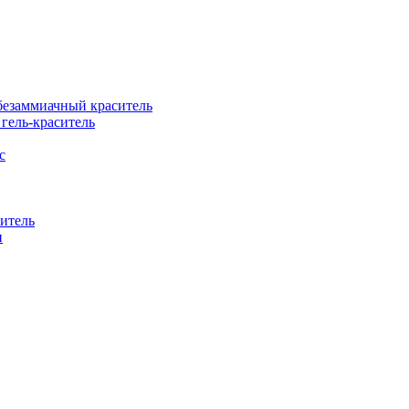
езаммиачный краситель
ель-краситель
с
итель
н