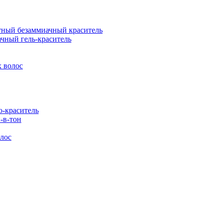
ый безаммиачный краситель
ный гель-краситель
 волос
-краситель
-в-тон
лос