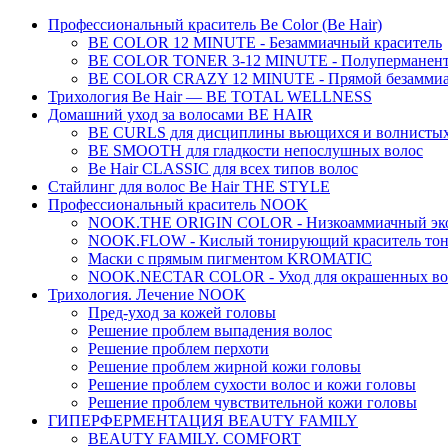
Профессиональный краситель Be Color (Be Hair)
BE COLOR 12 MINUTE - Безаммиачный краситель
BE COLOR TONER 3-12 MINUTE - Полуперманентн
BE COLOR CRAZY 12 MINUTE - Прямой безаммиач
Трихология Be Hair — BE TOTAL WELLNESS
Домашний уход за волосами BE HAIR
BE CURLS для дисциплины вьющихся и волнистых
BE SMOOTH для гладкости непослушных волос
Be Hair CLASSIC для всех типов волос
Стайлинг для волос Be Hair THE STYLE
Профессиональный краситель NOOK
NOOK.THE ORIGIN COLOR - Низкоаммиачный эко
NOOK.FLOW - Кислый тонирующий краситель тон
Маски с прямым пигментом KROMATIC
NOOK.NECTAR COLOR - Уход для окрашенных во
Трихология. Лечение NOOK
Пред-уход за кожей головы
Решение проблем выпадения волос
Решение проблем перхоти
Решение проблем жирной кожи головы
Решение проблем сухости волос и кожи головы
Решение проблем чувствительной кожи головы
ГИПЕРФЕРМЕНТАЦИЯ BEAUTY FAMILY
BEAUTY FAMILY. COMFORT