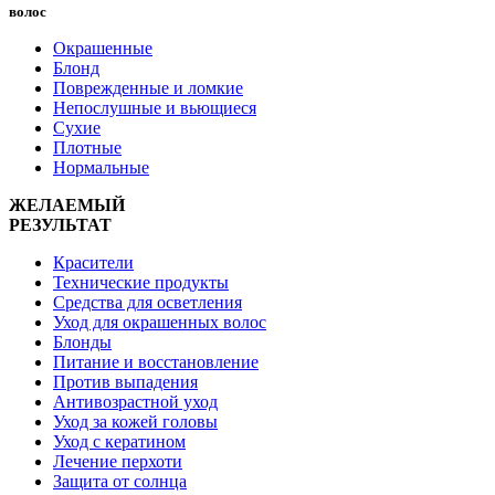
волос
Окрашенные
Блонд
Поврежденные и ломкие
Непослушные и вьющиеся
Сухие
Плотные
Нормальные
ЖЕЛАЕМЫЙ
РЕЗУЛЬТАТ
Красители
Технические продукты
Средства для осветления
Уход для окрашенных волос
Блонды
Питание и восстановление
Против выпадения
Антивозрастной уход
Уход за кожей головы
Уход с кератином
Лечение перхоти
Защита от солнца