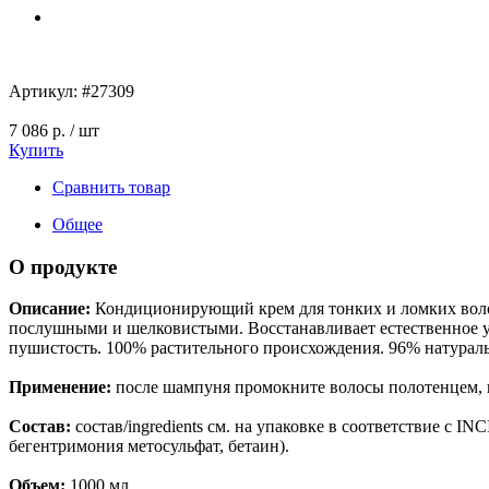
Артикул:
#27309
7 086 р.
/ шт
Купить
Сравнить товар
Общее
О продукте
Описание:
Кондиционирующий крем для тонких и ломких волос 
послушными и шелковистыми. Восстанавливает естественное у
пушистость. 100% растительного происхождения. 96% натураль
Применение:
после шампуня промокните волосы полотенцем, н
Состав:
состав/ingredients см. на упаковке в соответствие с I
бегентримония метосульфат, бетаин).
Объем:
1000 мл