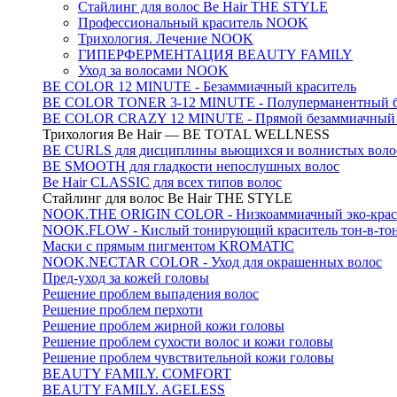
Стайлинг для волос Be Hair THE STYLE
Профессиональный краситель NOOK
Трихология. Лечение NOOK
ГИПЕРФЕРМЕНТАЦИЯ BEAUTY FAMILY
Уход за волосами NOOK
BE COLOR 12 MINUTE - Безаммиачный краситель
BE COLOR TONER 3-12 MINUTE - Полуперманентный б
BE COLOR CRAZY 12 MINUTE - Прямой безаммиачный г
Трихология Be Hair — BE TOTAL WELLNESS
BE CURLS для дисциплины вьющихся и волнистых воло
BE SMOOTH для гладкости непослушных волос
Be Hair CLASSIC для всех типов волос
Стайлинг для волос Be Hair THE STYLE
NOOK.THE ORIGIN COLOR - Низкоаммиачный эко-крас
NOOK.FLOW - Кислый тонирующий краситель тон-в-то
Маски с прямым пигментом KROMATIC
NOOK.NECTAR COLOR - Уход для окрашенных волос
Пред-уход за кожей головы
Решение проблем выпадения волос
Решение проблем перхоти
Решение проблем жирной кожи головы
Решение проблем сухости волос и кожи головы
Решение проблем чувствительной кожи головы
BEAUTY FAMILY. COMFORT
BEAUTY FAMILY. AGELESS