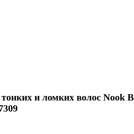
онких и ломких волос Nook Be
27309