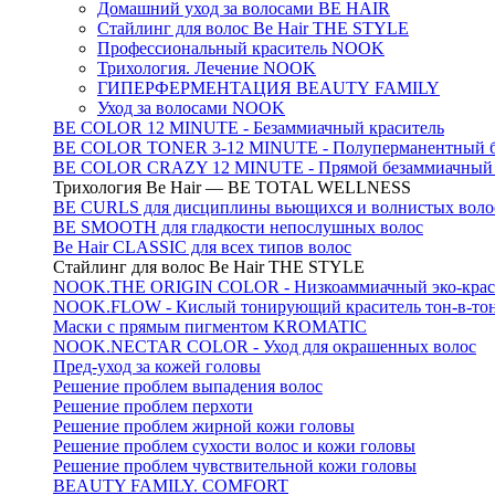
Домашний уход за волосами BE HAIR
Стайлинг для волос Be Hair THE STYLE
Профессиональный краситель NOOK
Трихология. Лечение NOOK
ГИПЕРФЕРМЕНТАЦИЯ BEAUTY FAMILY
Уход за волосами NOOK
BE COLOR 12 MINUTE - Безаммиачный краситель
BE COLOR TONER 3-12 MINUTE - Полуперманентный б
BE COLOR CRAZY 12 MINUTE - Прямой безаммиачный г
Трихология Be Hair — BE TOTAL WELLNESS
BE CURLS для дисциплины вьющихся и волнистых воло
BE SMOOTH для гладкости непослушных волос
Be Hair CLASSIC для всех типов волос
Стайлинг для волос Be Hair THE STYLE
NOOK.THE ORIGIN COLOR - Низкоаммиачный эко-крас
NOOK.FLOW - Кислый тонирующий краситель тон-в-то
Маски с прямым пигментом KROMATIC
NOOK.NECTAR COLOR - Уход для окрашенных волос
Пред-уход за кожей головы
Решение проблем выпадения волос
Решение проблем перхоти
Решение проблем жирной кожи головы
Решение проблем сухости волос и кожи головы
Решение проблем чувствительной кожи головы
BEAUTY FAMILY. COMFORT