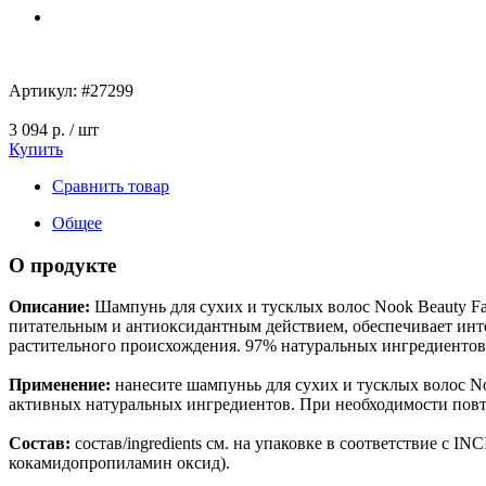
Артикул:
#27299
3 094 р.
/ шт
Купить
Сравнить товар
Общее
О продукте
Описание:
Шампунь для сухих и тусклых волос Nook Beauty Fam
питательным и антиоксидантным действием, обеспечивает инте
растительного происхождения. 97% натуральных ингредиентов.
Применение:
нанесите шампуньь для сухих и тусклых волос N
активных натуральных ингредиентов. При необходимости повт
Состав:
состав/ingredients см. на упаковке в соответствие с I
кокамидопропиламин оксид).