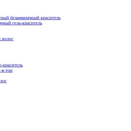
ый безаммиачный краситель
ный гель-краситель
 волос
-краситель
-в-тон
лос