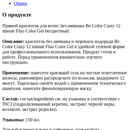
Общее
О продукте
Прямой краситель для волос без аммиака Be Color Crazy 12
minute Fluo Color Gel бесцветный.
Описание:
краситель без аммиака и перекиси водорода Be
Color Crazy 12 minute Fluo Color Gel в удобной гелевой форме
для профессионального использования. Продукт готов к
работе. Перед применением внимательно изучите
инструкцию.
Применение:
нанесите красящий гель на чистые осветленные
волосы, равномерно распределите по волосам, выдержите 12
минут. Тщательно смойте водой с применением технического
шампуня, нанесите финализирующую маску.
Состав:
состав/ingredients см. на упаковке в соответствие с
INCI (гидролизованный кератин, экстракт черной икры,
коллаген, экстркт редиски).
Упаковка:
150 мл.
Для добавления товара в избранное, пожалуйста,