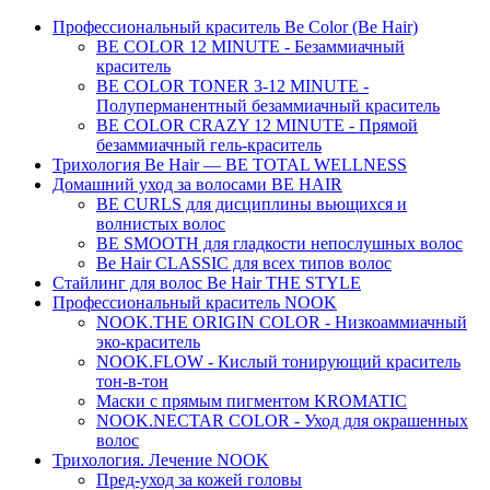
Профессиональный краситель Be Color (Be Hair)
BE COLOR 12 MINUTE - Безаммиачный
краситель
BE COLOR TONER 3-12 MINUTE -
Полуперманентный безаммиачный краситель
BE COLOR CRAZY 12 MINUTE - Прямой
безаммиачный гель-краситель
Трихология Be Hair — BE TOTAL WELLNESS
Домашний уход за волосами BE HAIR
BE CURLS для дисциплины вьющихся и
волнистых волос
BE SMOOTH для гладкости непослушных волос
Be Hair CLASSIC для всех типов волос
Стайлинг для волос Be Hair THE STYLE
Профессиональный краситель NOOK
NOOK.THE ORIGIN COLOR - Низкоаммиачный
эко-краситель
NOOK.FLOW - Кислый тонирующий краситель
тон-в-тон
Маски с прямым пигментом KROMATIC
NOOK.NECTAR COLOR - Уход для окрашенных
волос
Трихология. Лечение NOOK
Пред-уход за кожей головы