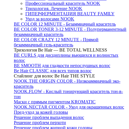
Профессиональный краситель NOOK
Трихология. Лечение NOOK
ГИПЕРФЕРМЕНТАЦИЯ BEAUTY FAMILY
Уход за волосами NOOK
BE COLOR 12 MINUTE - Безаммиачный краситель
BE COLOR TONER 3-12 MINUTE - Полуперманентный
безаммиачный краситель
BE COLOR CRAZY 12 MINUTE - Прямой
безаммиачный гель-краситель
Трихология Be Hair — BE TOTAL WELLNESS
BE CURLS для дисциплины вьющихся и волнистых
волос
BE SMOOTH для гладкости непослушных волос
Be Hair CLASSIC для всех типов волос
Стайлинг для волос Be Hair THE STYLE
NOOK.THE ORIGIN COLOR - Низкоаммиачный эко-
краситель
NOOK.FLOW - Кислый тонирующий краситель тон-в-
тон
Маски с прямым пигментом KROMATIC
NOOK.NECTAR COLOR - Уход для окрашенных волос
Пред-уход за кожей головы
Решение проблем выпадения волос
Решение проблем перхоти
Решение проблем жирной кожи головы