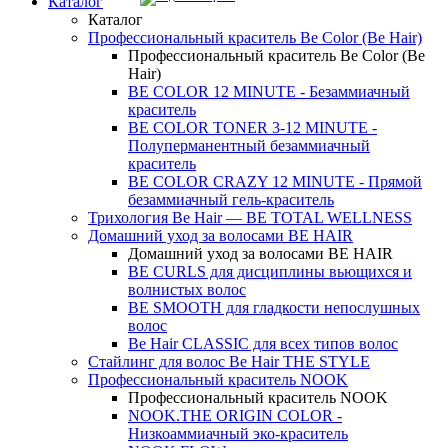
Каталог
Каталог
Профессиональный краситель Be Color (Be Hair)
Профессиональный краситель Be Color (Be
Hair)
BE COLOR 12 MINUTE - Безаммиачный
краситель
BE COLOR TONER 3-12 MINUTE -
Полуперманентный безаммиачный
краситель
BE COLOR CRAZY 12 MINUTE - Прямой
безаммиачный гель-краситель
Трихология Be Hair — BE TOTAL WELLNESS
Домашний уход за волосами BE HAIR
Домашний уход за волосами BE HAIR
BE CURLS для дисциплины вьющихся и
волнистых волос
BE SMOOTH для гладкости непослушных
волос
Be Hair CLASSIC для всех типов волос
Стайлинг для волос Be Hair THE STYLE
Профессиональный краситель NOOK
Профессиональный краситель NOOK
NOOK.THE ORIGIN COLOR -
Низкоаммиачный эко-краситель