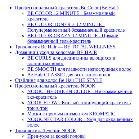
Профессиональный краситель Be Color (Be Hair)
BE COLOR 12 MINUTE - Безаммиачный
краситель
BE COLOR TONER 3-12 MINUTE -
Полуперманентный безаммиачный краситель
BE COLOR CRAZY 12 MINUTE - Прямой
безаммиачный гель-краситель
Трихология Be Hair — BE TOTAL WELLNESS
Домашний уход за волосами BE HAIR
BE CURLS для дисциплины вьющихся и
волнистых волос
BE SMOOTH для гладкости непослушных волос
Be Hair CLASSIC для всех типов волос
Стайлинг для волос Be Hair THE STYLE
Профессиональный краситель NOOK
NOOK.THE ORIGIN COLOR - Низкоаммиачный
эко-краситель
NOOK.FLOW - Кислый тонирующий краситель
тон-в-тон
Маски с прямым пигментом KROMATIC
NOOK.NECTAR COLOR - Уход для окрашенных
волос
Трихология. Лечение NOOK
Пред-уход за кожей головы