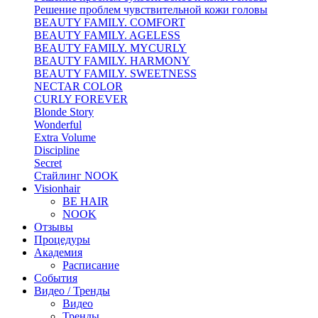
Решение проблем чувствительной кожи головы
BEAUTY FAMILY. COMFORT
BEAUTY FAMILY. AGELESS
BEAUTY FAMILY. MYCURLY
BEAUTY FAMILY. HARMONY
BEAUTY FAMILY. SWEETNESS
NECTAR COLOR
CURLY FOREVER
Blonde Story
Wonderful
Extra Volume
Discipline
Secret
Стайлинг NOOK
Visionhair
BE HAIR
NOOK
Отзывы
Процедуры
Академия
Расписание
События
Видео / Тренды
Видео
Тренды