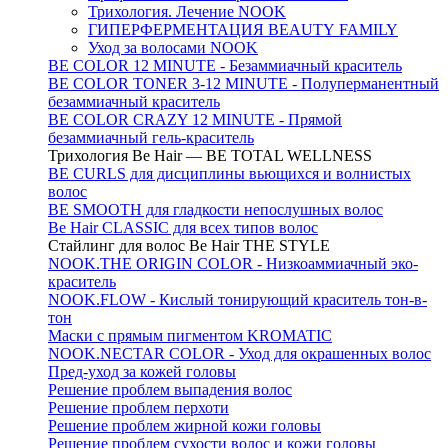
Трихология. Лечение NOOK
ГИПЕРФЕРМЕНТАЦИЯ BEAUTY FAMILY
Уход за волосами NOOK
BE COLOR 12 MINUTE - Безаммиачный краситель
BE COLOR TONER 3-12 MINUTE - Полуперманентный
безаммиачный краситель
BE COLOR CRAZY 12 MINUTE - Прямой
безаммиачный гель-краситель
Трихология Be Hair — BE TOTAL WELLNESS
BE CURLS для дисциплины вьющихся и волнистых
волос
BE SMOOTH для гладкости непослушных волос
Be Hair CLASSIC для всех типов волос
Стайлинг для волос Be Hair THE STYLE
NOOK.THE ORIGIN COLOR - Низкоаммиачный эко-
краситель
NOOK.FLOW - Кислый тонирующий краситель тон-в-
тон
Маски с прямым пигментом KROMATIC
NOOK.NECTAR COLOR - Уход для окрашенных волос
Пред-уход за кожей головы
Решение проблем выпадения волос
Решение проблем перхоти
Решение проблем жирной кожи головы
Решение проблем сухости волос и кожи головы