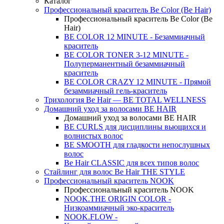
Каталог
Профессиональный краситель Be Color (Be Hair)
Профессиональный краситель Be Color (Be
Hair)
BE COLOR 12 MINUTE - Безаммиачный
краситель
BE COLOR TONER 3-12 MINUTE -
Полуперманентный безаммиачный
краситель
BE COLOR CRAZY 12 MINUTE - Прямой
безаммиачный гель-краситель
Трихология Be Hair — BE TOTAL WELLNESS
Домашний уход за волосами BE HAIR
Домашний уход за волосами BE HAIR
BE CURLS для дисциплины вьющихся и
волнистых волос
BE SMOOTH для гладкости непослушных
волос
Be Hair CLASSIC для всех типов волос
Стайлинг для волос Be Hair THE STYLE
Профессиональный краситель NOOK
Профессиональный краситель NOOK
NOOK.THE ORIGIN COLOR -
Низкоаммиачный эко-краситель
NOOK.FLOW -