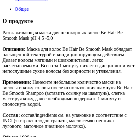
Общее
О продукте
Разглаживающая маска для непокорных волос Be Hair Be
Smooth Mask pH 4,5 -5,0
Описание:
Маска для волос Be Hair Be Smooth Mask обладает
насыщенной текстурой и кондиционирующим действием.
Делает волосы мягкими и шелковистыми, легко
расчесываемыми. Всего за 1 минуту питает и дисциплинирует
непослушные сухие волосы без жирности и утяжеления.
Применение:
Нанесите небольшое количество маски на
волосы и кожу головы после использования шампуня Be Hair
Be Smooth Shampoo (вставить ссылку на шампунь), слегка
массируя кожу, далее необходимо выдержать 1 минуту и
сполоснуть водой.
Состав:
состав/ingredients см. на упаковке в соответствие с
INCI (экстракт плодов граната, масло семян пенника
лугового, маточное пчелиное молочко).