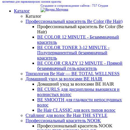
косметики для парикмахерских салонов красоты
Создание и сопровождение сайтов :
757 Студия
Каталог
Каталог
Профессиональный краситель Be Color (Be Hair)
Профессиональный краситель Be Color (Be
Hair)
BE COLOR 12 MINUTE - Безаммиачный
краситель
BE COLOR TONER 3-12 MINUTE -
Полуперманентный безаммиачный
краситель
BE COLOR CRAZY 12 MINUTE - Прямой
безаммиачный гель-краситель
Трихология Be Hair — BE TOTAL WELLNESS
Домашний уход за волосами BE HAIR
Домашний уход за волосами BE HAIR
BE CURLS для дисциплины вьющихся и
волнистых волос
BE SMOOTH для гладкости непослушных
волос
Be Hair CLASSIC для всех типов волос
Стайлинг для волос Be Hair THE STYLE
Профессиональный краситель NOOK
Профессиональный краситель NOOK