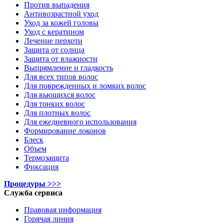
Против выпадения
Антивозрастной уход
Уход за кожей головы
Уход с кератином
Лечение перхоти
Защита от солнца
Защита от влажности
Выпрямление и гладкость
Для всех типов волос
Для поврежденных и ломких волос
Для вьющихся волос
Для тонких волос
Для плотных волос
Для ежедневного использования
Формирование локонов
Блеск
Объем
Термозащита
Фиксация
Процедуры >>>
Служба сервиса
Правовая информация
Горячая линия