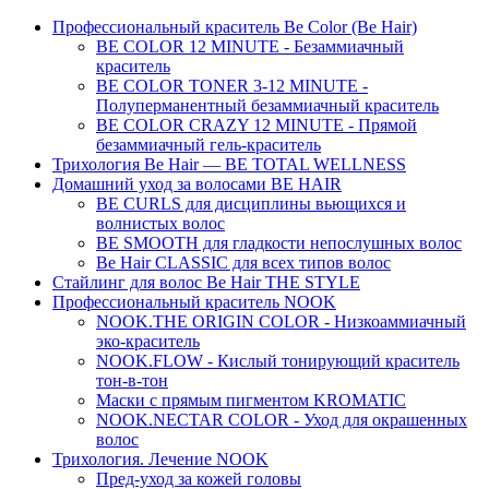
Профессиональный краситель Be Color (Be Hair)
BE COLOR 12 MINUTE - Безаммиачный
краситель
BE COLOR TONER 3-12 MINUTE -
Полуперманентный безаммиачный краситель
BE COLOR CRAZY 12 MINUTE - Прямой
безаммиачный гель-краситель
Трихология Be Hair — BE TOTAL WELLNESS
Домашний уход за волосами BE HAIR
BE CURLS для дисциплины вьющихся и
волнистых волос
BE SMOOTH для гладкости непослушных волос
Be Hair CLASSIC для всех типов волос
Стайлинг для волос Be Hair THE STYLE
Профессиональный краситель NOOK
NOOK.THE ORIGIN COLOR - Низкоаммиачный
эко-краситель
NOOK.FLOW - Кислый тонирующий краситель
тон-в-тон
Маски с прямым пигментом KROMATIC
NOOK.NECTAR COLOR - Уход для окрашенных
волос
Трихология. Лечение NOOK
Пред-уход за кожей головы