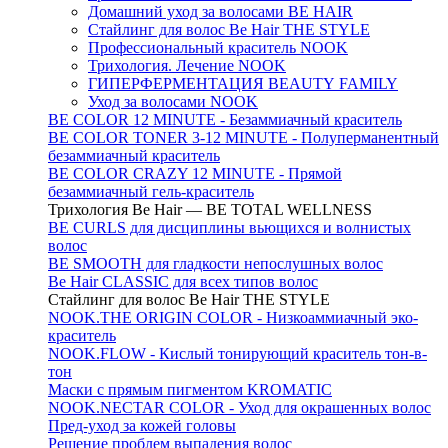
Домашний уход за волосами BE HAIR
Стайлинг для волос Be Hair THE STYLE
Профессиональный краситель NOOK
Трихология. Лечение NOOK
ГИПЕРФЕРМЕНТАЦИЯ BEAUTY FAMILY
Уход за волосами NOOK
BE COLOR 12 MINUTE - Безаммиачный краситель
BE COLOR TONER 3-12 MINUTE - Полуперманентный
безаммиачный краситель
BE COLOR CRAZY 12 MINUTE - Прямой
безаммиачный гель-краситель
Трихология Be Hair — BE TOTAL WELLNESS
BE CURLS для дисциплины вьющихся и волнистых
волос
BE SMOOTH для гладкости непослушных волос
Be Hair CLASSIC для всех типов волос
Стайлинг для волос Be Hair THE STYLE
NOOK.THE ORIGIN COLOR - Низкоаммиачный эко-
краситель
NOOK.FLOW - Кислый тонирующий краситель тон-в-
тон
Маски с прямым пигментом KROMATIC
NOOK.NECTAR COLOR - Уход для окрашенных волос
Пред-уход за кожей головы
Решение проблем выпадения волос