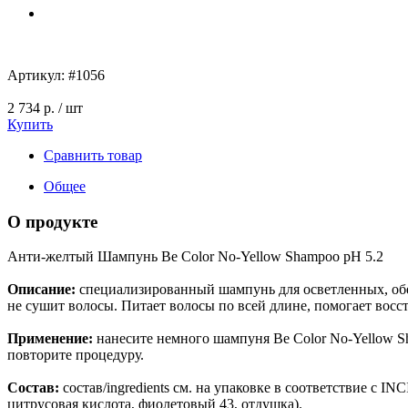
Артикул:
#1056
2 734 р.
/ шт
Купить
Сравнить товар
Общее
О продукте
Анти-желтый Шампунь Be Color No-Yellow Shampoo pH 5.2
Описание:
специализированный шампунь для осветленных, обе
не сушит волосы. Питает волосы по всей длине, помогает восс
Применение:
нанесите немного шампуня Be Color No-Yellow S
повторите процедуру.
Состав:
состав/ingredients см. на упаковке в соответствие с I
цитрусовая кислота, фиолетовый 43, отдушка).