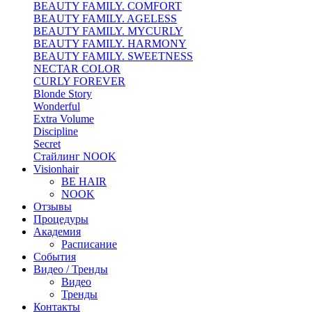
BEAUTY FAMILY. COMFORT
BEAUTY FAMILY. AGELESS
BEAUTY FAMILY. MYCURLY
BEAUTY FAMILY. HARMONY
BEAUTY FAMILY. SWEETNESS
NECTAR COLOR
CURLY FOREVER
Blonde Story
Wonderful
Extra Volume
Discipline
Secret
Стайлинг NOOK
Visionhair
BE HAIR
NOOK
Отзывы
Процедуры
Академия
Расписание
События
Видео / Тренды
Видео
Тренды
Контакты