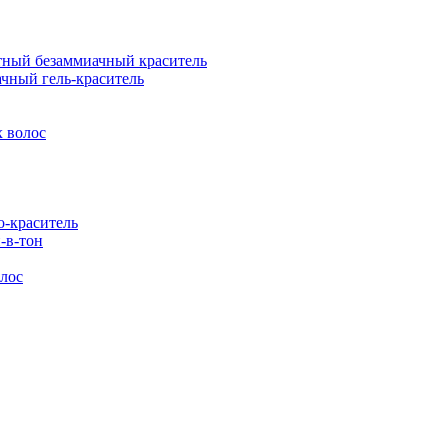
ый безаммиачный краситель
ный гель-краситель
 волос
-краситель
-в-тон
лос