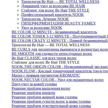
Трихология Be Hair — BE TOTAL WELLNESS
Домашний уход за волосами BE HAIR
Стайлинг для волос Be Hair THE STYLE
Профессиональный краситель NOOK
Трихология. Лечение NOOK
ГИПЕРФЕРМЕНТАЦИЯ BEAUTY FAMILY
Уход за волосами NOOK
BE COLOR 12 MINUTE - Безаммиачный краситель
BE COLOR TONER 3-12 MINUTE - Полуперманентный б
BE COLOR CRAZY 12 MINUTE - Прямой безаммиачный г
Трихология Be Hair — BE TOTAL WELLNESS
BE CURLS для дисциплины вьющихся и волнистых воло
BE SMOOTH для гладкости непослушных волос
Be Hair CLASSIC для всех типов волос
Стайлинг для волос Be Hair THE STYLE
NOOK.THE ORIGIN COLOR - Низкоаммиачный эко-крас
NOOK.FLOW - Кислый тонирующий краситель тон-в-то
Маски с прямым пигментом KROMATIC
NOOK.NECTAR COLOR - Уход для окрашенных волос
Пред-уход за кожей головы
Решение проблем выпадения волос
Решение проблем перхоти
Решение проблем жирной кожи головы
Решение проблем сухости волос и кожи головы
Решение проблем чувствительной кожи головы