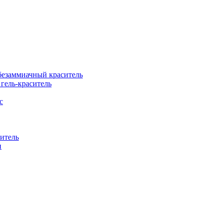
езаммиачный краситель
ель-краситель
с
итель
н