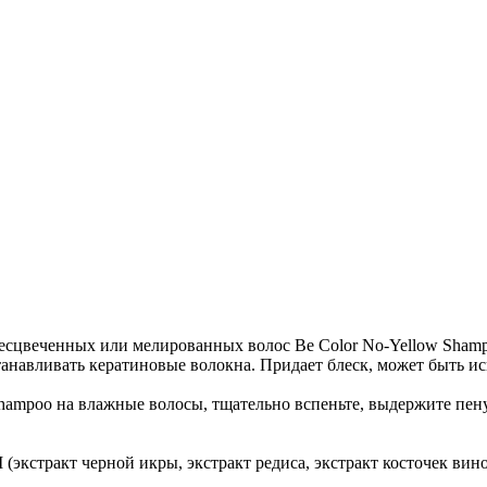
сцвеченных или мелированных волос Be Color No-Yellow Shamp
танавливать кератиновые волокна. Придает блеск, может быть ис
hampoo на влажные волосы, тщательно вспеньте, выдержите пену
NCI (экстракт черной икры, экстракт редиса, экстракт косточек 