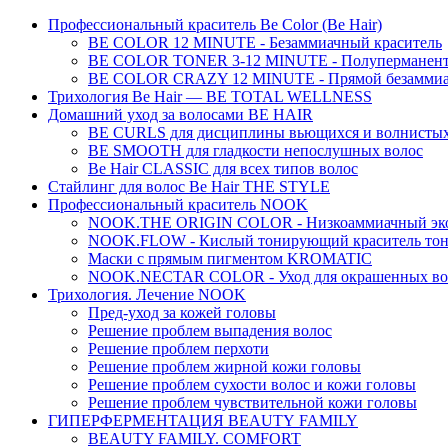
Профессиональный краситель Be Color (Be Hair)
BE COLOR 12 MINUTE - Безаммиачный краситель
BE COLOR TONER 3-12 MINUTE - Полуперманентн
BE COLOR CRAZY 12 MINUTE - Прямой безаммиач
Трихология Be Hair — BE TOTAL WELLNESS
Домашний уход за волосами BE HAIR
BE CURLS для дисциплины вьющихся и волнистых
BE SMOOTH для гладкости непослушных волос
Be Hair CLASSIC для всех типов волос
Стайлинг для волос Be Hair THE STYLE
Профессиональный краситель NOOK
NOOK.THE ORIGIN COLOR - Низкоаммиачный эко
NOOK.FLOW - Кислый тонирующий краситель тон
Маски с прямым пигментом KROMATIC
NOOK.NECTAR COLOR - Уход для окрашенных во
Трихология. Лечение NOOK
Пред-уход за кожей головы
Решение проблем выпадения волос
Решение проблем перхоти
Решение проблем жирной кожи головы
Решение проблем сухости волос и кожи головы
Решение проблем чувствительной кожи головы
ГИПЕРФЕРМЕНТАЦИЯ BEAUTY FAMILY
BEAUTY FAMILY. COMFORT