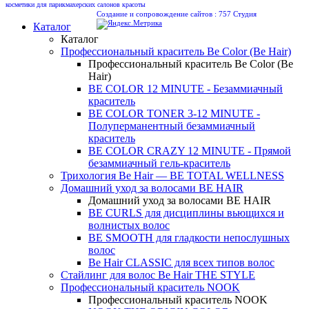
косметики для парикмахерских салонов красоты
Создание и сопровождение сайтов :
757 Студия
Каталог
Каталог
Профессиональный краситель Be Color (Be Hair)
Профессиональный краситель Be Color (Be
Hair)
BE COLOR 12 MINUTE - Безаммиачный
краситель
BE COLOR TONER 3-12 MINUTE -
Полуперманентный безаммиачный
краситель
BE COLOR CRAZY 12 MINUTE - Прямой
безаммиачный гель-краситель
Трихология Be Hair — BE TOTAL WELLNESS
Домашний уход за волосами BE HAIR
Домашний уход за волосами BE HAIR
BE CURLS для дисциплины вьющихся и
волнистых волос
BE SMOOTH для гладкости непослушных
волос
Be Hair CLASSIC для всех типов волос
Стайлинг для волос Be Hair THE STYLE
Профессиональный краситель NOOK
Профессиональный краситель NOOK