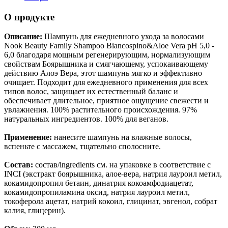
О продукте
Описание:
Шампунь для ежедневного ухода за волосами
Nook Beauty Family Shampoo Biancospino&Aloe Vera pH 5,0 -
6,0 благодаря мощным регенерирующим, нормализующим
свойствам Боярышника и смягчающему, успокаивающему
действию Алоэ Вера, этот шампунь мягко и эффективно
очищает. Подходит для ежедневного применения для всех
типов волос, защищает их естественный баланс и
обеспечивает длительное, приятное ощущение свежести и
увлажнения. 100% растительного происхождения. 97%
натуральных ингредиентов. 100% для веганов.
Применение:
нанесите шампунь на влажные волосы,
вспеньте с массажем, тщательно сполосните.
Состав:
состав/ingredients см. на упаковке в соответствие с
INCI (экстракт боярышника, алое-вера, натрия лауроил метил,
кокамидопропил бетаин, динатрия кокоамфодиацетат,
кокамидопропиламина оксид, натрия лауроил метил,
токоферола ацетат, натрий кокоил, глицинат, эвгенол, собрат
калия, глицерин).