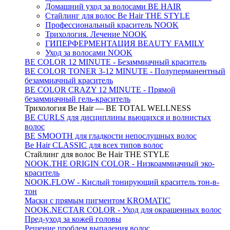
Домашний уход за волосами BE HAIR
Стайлинг для волос Be Hair THE STYLE
Профессиональный краситель NOOK
Трихология. Лечение NOOK
ГИПЕРФЕРМЕНТАЦИЯ BEAUTY FAMILY
Уход за волосами NOOK
BE COLOR 12 MINUTE - Безаммиачный краситель
BE COLOR TONER 3-12 MINUTE - Полуперманентный
безаммиачный краситель
BE COLOR CRAZY 12 MINUTE - Прямой
безаммиачный гель-краситель
Трихология Be Hair — BE TOTAL WELLNESS
BE CURLS для дисциплины вьющихся и волнистых
волос
BE SMOOTH для гладкости непослушных волос
Be Hair CLASSIC для всех типов волос
Стайлинг для волос Be Hair THE STYLE
NOOK.THE ORIGIN COLOR - Низкоаммиачный эко-
краситель
NOOK.FLOW - Кислый тонирующий краситель тон-в-
тон
Маски с прямым пигментом KROMATIC
NOOK.NECTAR COLOR - Уход для окрашенных волос
Пред-уход за кожей головы
Решение проблем выпадения волос