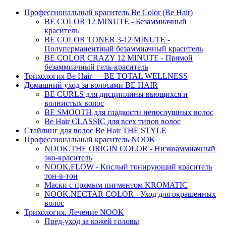
Профессиональный краситель Be Color (Be Hair)
BE COLOR 12 MINUTE - Безаммиачный
краситель
BE COLOR TONER 3-12 MINUTE -
Полуперманентный безаммиачный краситель
BE COLOR CRAZY 12 MINUTE - Прямой
безаммиачный гель-краситель
Трихология Be Hair — BE TOTAL WELLNESS
Домашний уход за волосами BE HAIR
BE CURLS для дисциплины вьющихся и
волнистых волос
BE SMOOTH для гладкости непослушных волос
Be Hair CLASSIC для всех типов волос
Стайлинг для волос Be Hair THE STYLE
Профессиональный краситель NOOK
NOOK.THE ORIGIN COLOR - Низкоаммиачный
эко-краситель
NOOK.FLOW - Кислый тонирующий краситель
тон-в-тон
Маски с прямым пигментом KROMATIC
NOOK.NECTAR COLOR - Уход для окрашенных
волос
Трихология. Лечение NOOK
Пред-уход за кожей головы