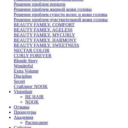
Решение проблем перхоти
Решение проблем жирной кожи головы
Решение проблем сухости волос и кожи головы
Решение проблем чувствительной кожи головы
BEAUTY FAMILY. COMFORT
BEAUTY FAMILY. AGELESS
BEAUTY FAMILY. MYCURLY
BEAUTY FAMILY. HARMONY
BEAUTY FAMILY. SWEETNESS
NECTAR COLOR
CURLY FOREVER
Blonde Story
Wonderful
Extra Volume
Discipline
Secret
Стайлинг NOOK
Visionhair
BE HAIR
NOOK
Отзывы
Процедуры
Академия
Расписание
События