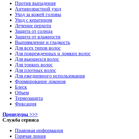
Против выпадения
Антивозрастной уход
Уход за кожей головы
Уход с кератином
Лечение перхоти
Защита от солнца
Защита от влажности
Выпрямление и гладкость
Для всех типов волос
Для поврежденных и ломких волос
Для вьющихся волос
Для тонких волос
Для плотных волос
Для ежедневного использования
Формирование локонов
Блеск
Объем
Термозащита
Фиксация
Процедуры >>>
Служба сервиса
Правовая информация
Горячая линия