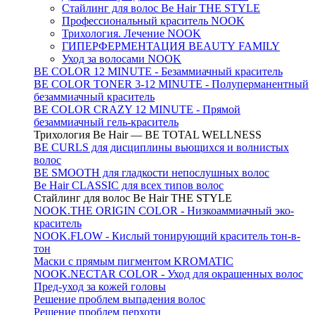
Стайлинг для волос Be Hair THE STYLE
Профессиональный краситель NOOK
Трихология. Лечение NOOK
ГИПЕРФЕРМЕНТАЦИЯ BEAUTY FAMILY
Уход за волосами NOOK
BE COLOR 12 MINUTE - Безаммиачный краситель
BE COLOR TONER 3-12 MINUTE - Полуперманентный
безаммиачный краситель
BE COLOR CRAZY 12 MINUTE - Прямой
безаммиачный гель-краситель
Трихология Be Hair — BE TOTAL WELLNESS
BE CURLS для дисциплины вьющихся и волнистых
волос
BE SMOOTH для гладкости непослушных волос
Be Hair CLASSIC для всех типов волос
Стайлинг для волос Be Hair THE STYLE
NOOK.THE ORIGIN COLOR - Низкоаммиачный эко-
краситель
NOOK.FLOW - Кислый тонирующий краситель тон-в-
тон
Маски с прямым пигментом KROMATIC
NOOK.NECTAR COLOR - Уход для окрашенных волос
Пред-уход за кожей головы
Решение проблем выпадения волос
Решение проблем перхоти