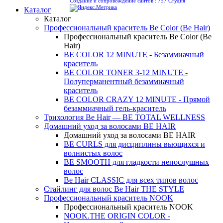
Создание и сопровождение сайтов :
757 Студия
Каталог
Каталог
Профессиональный краситель Be Color (Be Hair)
Профессиональный краситель Be Color (Be
Hair)
BE COLOR 12 MINUTE - Безаммиачный
краситель
BE COLOR TONER 3-12 MINUTE -
Полуперманентный безаммиачный
краситель
BE COLOR CRAZY 12 MINUTE - Прямой
безаммиачный гель-краситель
Трихология Be Hair — BE TOTAL WELLNESS
Домашний уход за волосами BE HAIR
Домашний уход за волосами BE HAIR
BE CURLS для дисциплины вьющихся и
волнистых волос
BE SMOOTH для гладкости непослушных
волос
Be Hair CLASSIC для всех типов волос
Стайлинг для волос Be Hair THE STYLE
Профессиональный краситель NOOK
Профессиональный краситель NOOK
NOOK.THE ORIGIN COLOR -