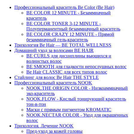
Профессиональный краситель Be Color (Be Hair)
BE COLOR 12 MINUTE - Безаммиачный
краситель
BE COLOR TONER 3-12 MINUTE -
Полуперманентный безаммиачный краситель
BE COLOR CRAZY 12 MINUTE - Прямой
безаммиачный гель-краситель
Трихология Be Hair — BE TOTAL WELLNESS
Домашний уход за волосами BE HAIR
BE CURLS для дисциплины вьющихся и
волнистых волос
BE SMOOTH для гладкости непослушных волос
Be Hair CLASSIC для всех типов волос
Стайлинг для волос Be Hair THE STYLE
Профессиональный краситель NOOK
NOOK.THE ORIGIN COLOR - Низкоаммиачный
эко-краситель
NOOK.FLOW - Кислый тонирующий краситель
тон-в-тон
Маски с прямым пигментом KROMATIC
NOOK.NECTAR COLOR - Уход для окрашенных
волос
Трихология. Лечение NOOK
Пред-уход за кожей головы