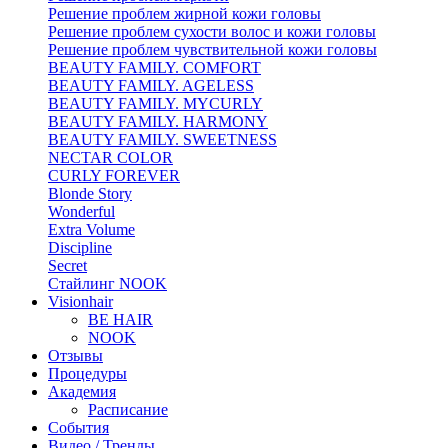
Решение проблем жирной кожи головы
Решение проблем сухости волос и кожи головы
Решение проблем чувствительной кожи головы
BEAUTY FAMILY. COMFORT
BEAUTY FAMILY. AGELESS
BEAUTY FAMILY. MYCURLY
BEAUTY FAMILY. HARMONY
BEAUTY FAMILY. SWEETNESS
NECTAR COLOR
CURLY FOREVER
Blonde Story
Wonderful
Extra Volume
Discipline
Secret
Стайлинг NOOK
Visionhair
BE HAIR
NOOK
Отзывы
Процедуры
Академия
Расписание
События
Видео / Тренды