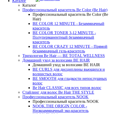
Каталог
Каталог
Профессиональный краситель Be Color (Be Hair)
Профессиональный краситель Be Color (Be
Hair)
BE COLOR 12 MINUTE - Безаммиачный
краситель
BE COLOR TONER 3-12 MINUTE -
Полуперманентный безаммиачный
краситель
BE COLOR CRAZY 12 MINUTE - Прямой
безаммиачный гель-краситель
Трихология Be Hair — BE TOTAL WELLNESS
Домашний уход за волосами BE HAIR
Домашний уход за волосами BE HAIR
BE CURLS для дисциплины вьющихся и
волнистых волос
BE SMOOTH для гладкости непослушных
волос
Be Hair CLASSIC для всех типов волос
Стайлинг для волос Be Hair THE STYLE
Профессиональный краситель NOOK
Профессиональный краситель NOOK
NOOK.THE ORIGIN COLOR -
Низкоаммиачный эко-краситель