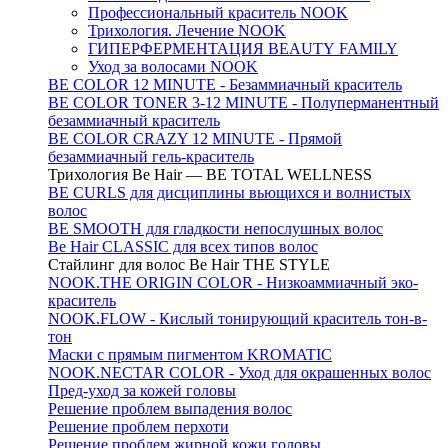
Профессиональный краситель NOOK
Трихология. Лечение NOOK
ГИПЕРФЕРМЕНТАЦИЯ BEAUTY FAMILY
Уход за волосами NOOK
BE COLOR 12 MINUTE - Безаммиачный краситель
BE COLOR TONER 3-12 MINUTE - Полуперманентный
безаммиачный краситель
BE COLOR CRAZY 12 MINUTE - Прямой
безаммиачный гель-краситель
Трихология Be Hair — BE TOTAL WELLNESS
BE CURLS для дисциплины вьющихся и волнистых
волос
BE SMOOTH для гладкости непослушных волос
Be Hair CLASSIC для всех типов волос
Стайлинг для волос Be Hair THE STYLE
NOOK.THE ORIGIN COLOR - Низкоаммиачный эко-
краситель
NOOK.FLOW - Кислый тонирующий краситель тон-в-
тон
Маски с прямым пигментом KROMATIC
NOOK.NECTAR COLOR - Уход для окрашенных волос
Пред-уход за кожей головы
Решение проблем выпадения волос
Решение проблем перхоти
Решение проблем жирной кожи головы