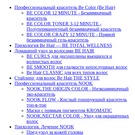
Профессиональный краситель Be Color (Be Hair)
BE COLOR 12 MINUTE - Безаммиачный
краситель
BE COLOR TONER 3-12 MINUTE -
Полуперманентный безаммиачный краситель
BE COLOR CRAZY 12 MINUTE - Прямой
безаммиачный гель-краситель
Трихология Be Hair — BE TOTAL WELLNESS
Домашний уход за волосами BE HAIR
BE CURLS для дисциплины вьющихся и
волнистых волос
BE SMOOTH для гладкости непослушных волос
Be Hair CLASSIC для всех типов волос
Стайлинг для волос Be Hair THE STYLE
Профессиональный краситель NOOK
NOOK.THE ORIGIN COLOR - Низкоаммиачный
эко-краситель
NOOK.FLOW - Кислый тонирующий краситель
тон-в-тон
Маски с прямым пигментом KROMATIC
NOOK.NECTAR COLOR - Уход для окрашенных
волос
Трихология. Лечение NOOK
Пред-уход за кожей головы