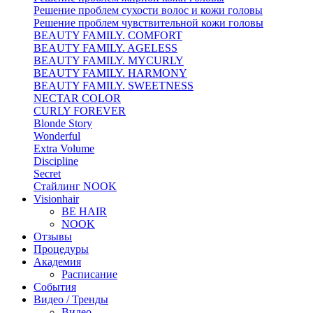
Решение проблем сухости волос и кожи головы
Решение проблем чувствительной кожи головы
BEAUTY FAMILY. COMFORT
BEAUTY FAMILY. AGELESS
BEAUTY FAMILY. MYCURLY
BEAUTY FAMILY. HARMONY
BEAUTY FAMILY. SWEETNESS
NECTAR COLOR
CURLY FOREVER
Blonde Story
Wonderful
Extra Volume
Discipline
Secret
Стайлинг NOOK
Visionhair
BE HAIR
NOOK
Отзывы
Процедуры
Академия
Расписание
События
Видео / Тренды
Видео