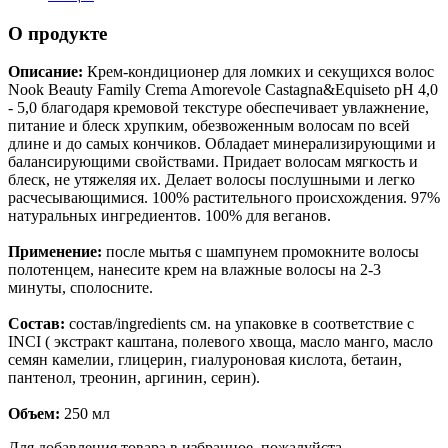
О продукте
Описание:
Крем-кондиционер для ломких и секущихся волос
Nook Beauty Family Crema Amorevole Castagna&Equiseto pH 4,0
- 5,0 благодаря кремовой текстуре обеспечивает увлажнение,
питание и блеск хрупким, обезвоженным волосам по всей
длине и до самых кончиков. Обладает минерализирующими и
балансирующими свойствами. Придает волосам мягкость и
блеск, не утяжеляя их. Делает волосы послушными и легко
расчесывающимися. 100% растительного происхождения. 97%
натуральных ингредиентов. 100% для веганов.
Применение:
после мытья с шампунем промокните волосы
полотенцем, нанесите крем на влажные волосы на 2-3
минуты, сполосните.
Состав:
состав/ingredients см. на упаковке в соответствие с
INCI ( экстракт каштана, полевого хвоща, масло манго, масло
семян камелии, глицерин, гиалуроновая кислота, бетаин,
пантенол, треонин, аргинин, серин).
Объем:
250 мл
Для добавления товара в избранное, пожалуйста,