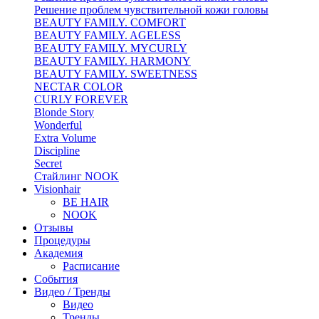
Решение проблем чувствительной кожи головы
BEAUTY FAMILY. COMFORT
BEAUTY FAMILY. AGELESS
BEAUTY FAMILY. MYCURLY
BEAUTY FAMILY. HARMONY
BEAUTY FAMILY. SWEETNESS
NECTAR COLOR
CURLY FOREVER
Blonde Story
Wonderful
Extra Volume
Discipline
Secret
Стайлинг NOOK
Visionhair
BE HAIR
NOOK
Отзывы
Процедуры
Академия
Расписание
События
Видео / Тренды
Видео
Тренды