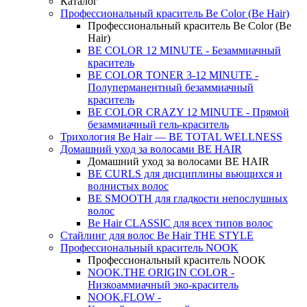
Каталог
Профессиональный краситель Be Color (Be Hair)
Профессиональный краситель Be Color (Be
Hair)
BE COLOR 12 MINUTE - Безаммиачный
краситель
BE COLOR TONER 3-12 MINUTE -
Полуперманентный безаммиачный
краситель
BE COLOR CRAZY 12 MINUTE - Прямой
безаммиачный гель-краситель
Трихология Be Hair — BE TOTAL WELLNESS
Домашний уход за волосами BE HAIR
Домашний уход за волосами BE HAIR
BE CURLS для дисциплины вьющихся и
волнистых волос
BE SMOOTH для гладкости непослушных
волос
Be Hair CLASSIC для всех типов волос
Стайлинг для волос Be Hair THE STYLE
Профессиональный краситель NOOK
Профессиональный краситель NOOK
NOOK.THE ORIGIN COLOR -
Низкоаммиачный эко-краситель
NOOK.FLOW -