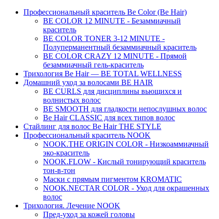
Профессиональный краситель Be Color (Be Hair)
BE COLOR 12 MINUTE - Безаммиачный
краситель
BE COLOR TONER 3-12 MINUTE -
Полуперманентный безаммиачный краситель
BE COLOR CRAZY 12 MINUTE - Прямой
безаммиачный гель-краситель
Трихология Be Hair — BE TOTAL WELLNESS
Домашний уход за волосами BE HAIR
BE CURLS для дисциплины вьющихся и
волнистых волос
BE SMOOTH для гладкости непослушных волос
Be Hair CLASSIC для всех типов волос
Стайлинг для волос Be Hair THE STYLE
Профессиональный краситель NOOK
NOOK.THE ORIGIN COLOR - Низкоаммиачный
эко-краситель
NOOK.FLOW - Кислый тонирующий краситель
тон-в-тон
Маски с прямым пигментом KROMATIC
NOOK.NECTAR COLOR - Уход для окрашенных
волос
Трихология. Лечение NOOK
Пред-уход за кожей головы