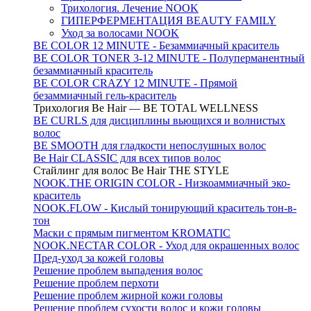
Трихология. Лечение NOOK
ГИПЕРФЕРМЕНТАЦИЯ BEAUTY FAMILY
Уход за волосами NOOK
BE COLOR 12 MINUTE - Безаммиачный краситель
BE COLOR TONER 3-12 MINUTE - Полуперманентный
безаммиачный краситель
BE COLOR CRAZY 12 MINUTE - Прямой
безаммиачный гель-краситель
Трихология Be Hair — BE TOTAL WELLNESS
BE CURLS для дисциплины вьющихся и волнистых
волос
BE SMOOTH для гладкости непослушных волос
Be Hair CLASSIC для всех типов волос
Стайлинг для волос Be Hair THE STYLE
NOOK.THE ORIGIN COLOR - Низкоаммиачный эко-
краситель
NOOK.FLOW - Кислый тонирующий краситель тон-в-
тон
Маски с прямым пигментом KROMATIC
NOOK.NECTAR COLOR - Уход для окрашенных волос
Пред-уход за кожей головы
Решение проблем выпадения волос
Решение проблем перхоти
Решение проблем жирной кожи головы
Решение проблем сухости волос и кожи головы