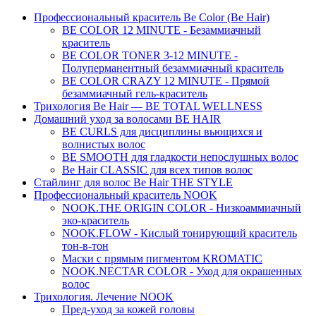
Профессиональный краситель Be Color (Be Hair)
BE COLOR 12 MINUTE - Безаммиачный
краситель
BE COLOR TONER 3-12 MINUTE -
Полуперманентный безаммиачный краситель
BE COLOR CRAZY 12 MINUTE - Прямой
безаммиачный гель-краситель
Трихология Be Hair — BE TOTAL WELLNESS
Домашний уход за волосами BE HAIR
BE CURLS для дисциплины вьющихся и
волнистых волос
BE SMOOTH для гладкости непослушных волос
Be Hair CLASSIC для всех типов волос
Стайлинг для волос Be Hair THE STYLE
Профессиональный краситель NOOK
NOOK.THE ORIGIN COLOR - Низкоаммиачный
эко-краситель
NOOK.FLOW - Кислый тонирующий краситель
тон-в-тон
Маски с прямым пигментом KROMATIC
NOOK.NECTAR COLOR - Уход для окрашенных
волос
Трихология. Лечение NOOK
Пред-уход за кожей головы