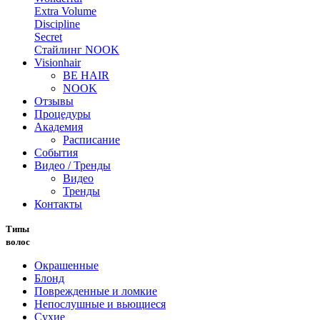
Extra Volume
Discipline
Secret
Стайлинг NOOK
Visionhair
BE HAIR
NOOK
Отзывы
Процедуры
Академия
Расписание
События
Видео / Тренды
Видео
Тренды
Контакты
Типы
волос
Окрашенные
Блонд
Поврежденные и ломкие
Непослушные и вьющиеся
Сухие