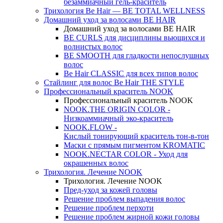
безаммиачный гель-краситель
Трихология Be Hair — BE TOTAL WELLNESS
Домашний уход за волосами BE HAIR
Домашний уход за волосами BE HAIR
BE CURLS для дисциплины вьющихся и
волнистых волос
BE SMOOTH для гладкости непослушных
волос
Be Hair CLASSIC для всех типов волос
Стайлинг для волос Be Hair THE STYLE
Профессиональный краситель NOOK
Профессиональный краситель NOOK
NOOK.THE ORIGIN COLOR -
Низкоаммиачный эко-краситель
NOOK.FLOW -
Кислый тонирующий краситель тон-в-тон
Маски с прямым пигментом KROMATIC
NOOK.NECTAR COLOR - Уход для
окрашенных волос
Трихология. Лечение NOOK
Трихология. Лечение NOOK
Пред-уход за кожей головы
Решение проблем выпадения волос
Решение проблем перхоти
Решение проблем жирной кожи головы