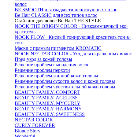
волос
BE SMOOTH для гладкости непослушных волос
Be Hair CLASSIC для всех типов волос
Стайлинг для волос Be Hair THE STYLE
NOOK.THE ORIGIN COLOR - Низкоаммиачный эко-
краситель
NOOK.FLOW - Кислый тонирующий краситель тон-в-
тон
Маски с прямым пигментом KROMATIC
NOOK.NECTAR COLOR - Уход для окрашенных волос
Пред-уход за кожей головы
Решение проблем выпадения волос
Решение проблем перхоти
Решение проблем жирной кожи головы
Решение проблем сухости волос и кожи головы
Решение проблем чувствительной кожи головы
BEAUTY FAMILY. COMFORT
BEAUTY FAMILY. AGELESS
BEAUTY FAMILY. MYCURLY
BEAUTY FAMILY. HARMONY
BEAUTY FAMILY. SWEETNESS
NECTAR COLOR
CURLY FOREVER
Blonde Story
Wonderful