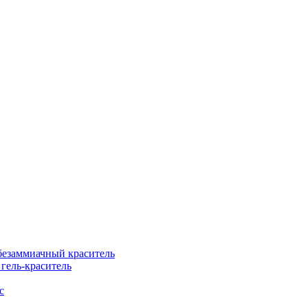
езаммиачный краситель
ель-краситель
с