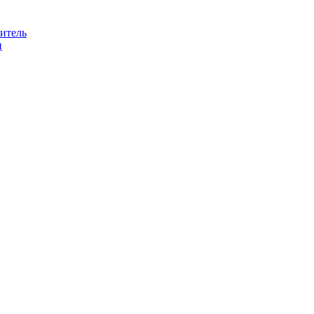
итель
н