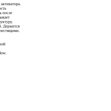
 активатора.
ость
ь после
тывает
уктуру.
й. Держится
блестящими.
вой
low.