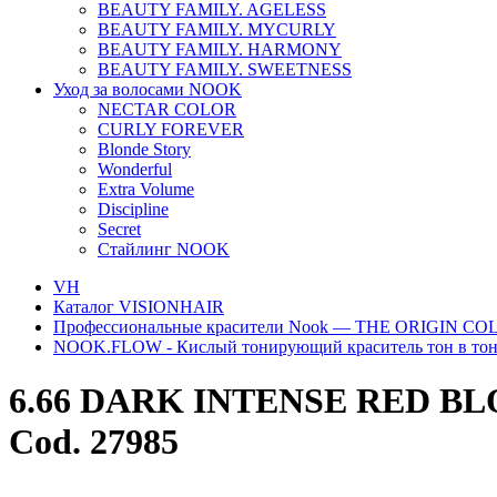
BEAUTY FAMILY. AGELESS
BEAUTY FAMILY. MYCURLY
BEAUTY FAMILY. HARMONY
BEAUTY FAMILY. SWEETNESS
Уход за волосами NOOK
NECTAR COLOR
CURLY FOREVER
Blonde Story
Wonderful
Extra Volume
Discipline
Secret
Стайлинг NOOK
VH
Каталог VISIONHAIR
Профессиональные красители Nook — THE ORIGIN C
NOOK.FLOW - Кислый тонирующий краситель тон в то
6.66 DARK INTENSE RED B
Cod. 27985