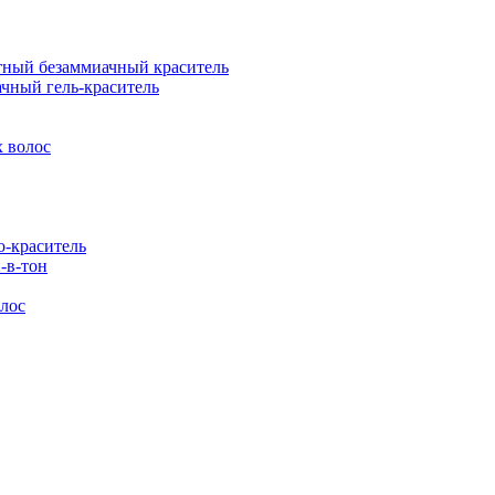
ый безаммиачный краситель
ный гель-краситель
 волос
-краситель
-в-тон
лос