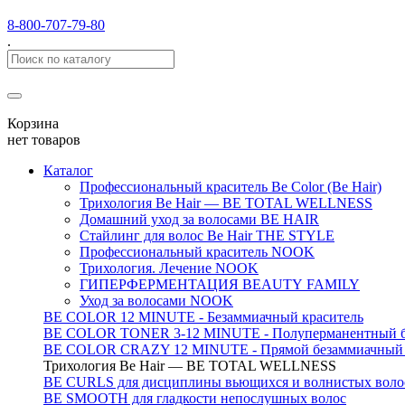
8-800-707-79-80
.
Корзина
нет товаров
Каталог
Профессиональный краситель Be Color (Be Hair)
Трихология Be Hair — BE TOTAL WELLNESS
Домашний уход за волосами BE HAIR
Стайлинг для волос Be Hair THE STYLE
Профессиональный краситель NOOK
Трихология. Лечение NOOK
ГИПЕРФЕРМЕНТАЦИЯ BEAUTY FAMILY
Уход за волосами NOOK
BE COLOR 12 MINUTE - Безаммиачный краситель
BE COLOR TONER 3-12 MINUTE - Полуперманентный б
BE COLOR CRAZY 12 MINUTE - Прямой безаммиачный г
Трихология Be Hair — BE TOTAL WELLNESS
BE CURLS для дисциплины вьющихся и волнистых воло
BE SMOOTH для гладкости непослушных волос