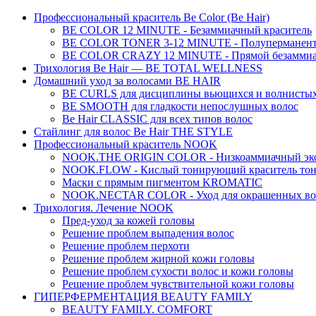
Профессиональный краситель Be Color (Be Hair)
BE COLOR 12 MINUTE - Безаммиачный краситель
BE COLOR TONER 3-12 MINUTE - Полуперманентн
BE COLOR CRAZY 12 MINUTE - Прямой безаммиач
Трихология Be Hair — BE TOTAL WELLNESS
Домашний уход за волосами BE HAIR
BE CURLS для дисциплины вьющихся и волнистых
BE SMOOTH для гладкости непослушных волос
Be Hair CLASSIC для всех типов волос
Стайлинг для волос Be Hair THE STYLE
Профессиональный краситель NOOK
NOOK.THE ORIGIN COLOR - Низкоаммиачный эко
NOOK.FLOW - Кислый тонирующий краситель тон
Маски с прямым пигментом KROMATIC
NOOK.NECTAR COLOR - Уход для окрашенных во
Трихология. Лечение NOOK
Пред-уход за кожей головы
Решение проблем выпадения волос
Решение проблем перхоти
Решение проблем жирной кожи головы
Решение проблем сухости волос и кожи головы
Решение проблем чувствительной кожи головы
ГИПЕРФЕРМЕНТАЦИЯ BEAUTY FAMILY
BEAUTY FAMILY. COMFORT