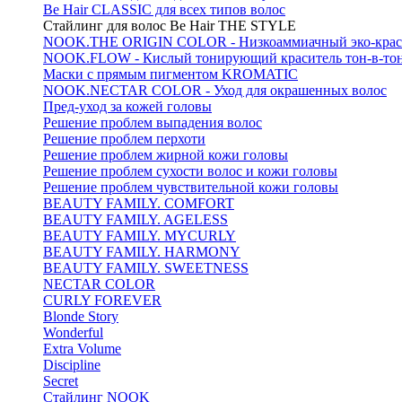
Be Hair CLASSIC для всех типов волос
Стайлинг для волос Be Hair THE STYLE
NOOK.THE ORIGIN COLOR - Низкоаммиачный эко-крас
NOOK.FLOW - Кислый тонирующий краситель тон-в-то
Маски с прямым пигментом KROMATIC
NOOK.NECTAR COLOR - Уход для окрашенных волос
Пред-уход за кожей головы
Решение проблем выпадения волос
Решение проблем перхоти
Решение проблем жирной кожи головы
Решение проблем сухости волос и кожи головы
Решение проблем чувствительной кожи головы
BEAUTY FAMILY. COMFORT
BEAUTY FAMILY. AGELESS
BEAUTY FAMILY. MYCURLY
BEAUTY FAMILY. HARMONY
BEAUTY FAMILY. SWEETNESS
NECTAR COLOR
CURLY FOREVER
Blonde Story
Wonderful
Extra Volume
Discipline
Secret
Стайлинг NOOK