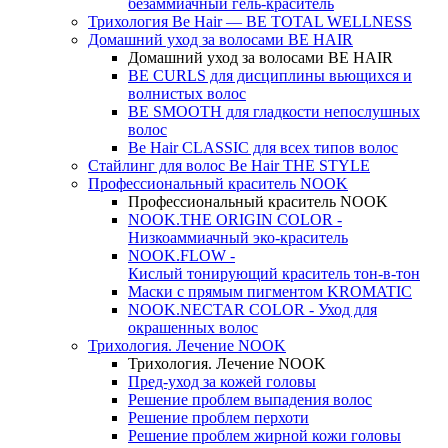
безаммиачный гель-краситель
Трихология Be Hair — BE TOTAL WELLNESS
Домашний уход за волосами BE HAIR
Домашний уход за волосами BE HAIR
BE CURLS для дисциплины вьющихся и
волнистых волос
BE SMOOTH для гладкости непослушных
волос
Be Hair CLASSIC для всех типов волос
Стайлинг для волос Be Hair THE STYLE
Профессиональный краситель NOOK
Профессиональный краситель NOOK
NOOK.THE ORIGIN COLOR -
Низкоаммиачный эко-краситель
NOOK.FLOW -
Кислый тонирующий краситель тон-в-тон
Маски с прямым пигментом KROMATIC
NOOK.NECTAR COLOR - Уход для
окрашенных волос
Трихология. Лечение NOOK
Трихология. Лечение NOOK
Пред-уход за кожей головы
Решение проблем выпадения волос
Решение проблем перхоти
Решение проблем жирной кожи головы