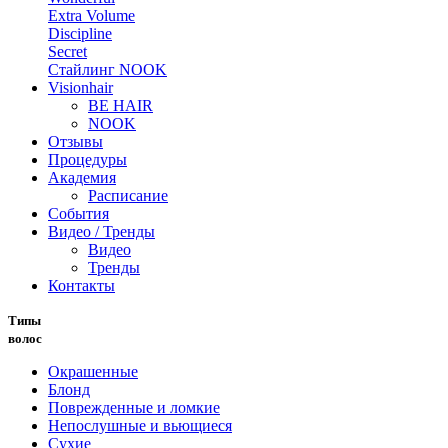
Extra Volume
Discipline
Secret
Стайлинг NOOK
Visionhair
BE HAIR
NOOK
Отзывы
Процедуры
Академия
Расписание
События
Видео / Тренды
Видео
Тренды
Контакты
Типы
волос
Окрашенные
Блонд
Поврежденные и ломкие
Непослушные и вьющиеся
Сухие