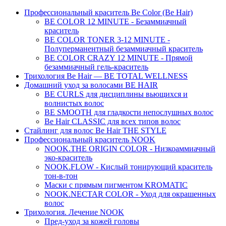
Профессиональный краситель Be Color (Be Hair)
BE COLOR 12 MINUTE - Безаммиачный
краситель
BE COLOR TONER 3-12 MINUTE -
Полуперманентный безаммиачный краситель
BE COLOR CRAZY 12 MINUTE - Прямой
безаммиачный гель-краситель
Трихология Be Hair — BE TOTAL WELLNESS
Домашний уход за волосами BE HAIR
BE CURLS для дисциплины вьющихся и
волнистых волос
BE SMOOTH для гладкости непослушных волос
Be Hair CLASSIC для всех типов волос
Стайлинг для волос Be Hair THE STYLE
Профессиональный краситель NOOK
NOOK.THE ORIGIN COLOR - Низкоаммиачный
эко-краситель
NOOK.FLOW - Кислый тонирующий краситель
тон-в-тон
Маски с прямым пигментом KROMATIC
NOOK.NECTAR COLOR - Уход для окрашенных
волос
Трихология. Лечение NOOK
Пред-уход за кожей головы