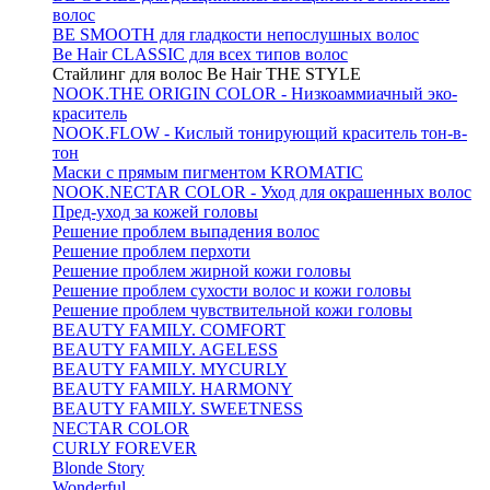
волос
BE SMOOTH для гладкости непослушных волос
Be Hair CLASSIC для всех типов волос
Стайлинг для волос Be Hair THE STYLE
NOOK.THE ORIGIN COLOR - Низкоаммиачный эко-
краситель
NOOK.FLOW - Кислый тонирующий краситель тон-в-
тон
Маски с прямым пигментом KROMATIC
NOOK.NECTAR COLOR - Уход для окрашенных волос
Пред-уход за кожей головы
Решение проблем выпадения волос
Решение проблем перхоти
Решение проблем жирной кожи головы
Решение проблем сухости волос и кожи головы
Решение проблем чувствительной кожи головы
BEAUTY FAMILY. COMFORT
BEAUTY FAMILY. AGELESS
BEAUTY FAMILY. MYCURLY
BEAUTY FAMILY. HARMONY
BEAUTY FAMILY. SWEETNESS
NECTAR COLOR
CURLY FOREVER
Blonde Story
Wonderful