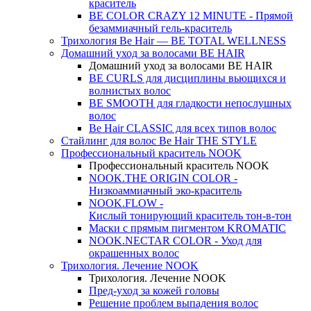
краситель
BE COLOR CRAZY 12 MINUTE - Прямой
безаммиачный гель-краситель
Трихология Be Hair — BE TOTAL WELLNESS
Домашний уход за волосами BE HAIR
Домашний уход за волосами BE HAIR
BE CURLS для дисциплины вьющихся и
волнистых волос
BE SMOOTH для гладкости непослушных
волос
Be Hair CLASSIC для всех типов волос
Стайлинг для волос Be Hair THE STYLE
Профессиональный краситель NOOK
Профессиональный краситель NOOK
NOOK.THE ORIGIN COLOR -
Низкоаммиачный эко-краситель
NOOK.FLOW -
Кислый тонирующий краситель тон-в-тон
Маски с прямым пигментом KROMATIC
NOOK.NECTAR COLOR - Уход для
окрашенных волос
Трихология. Лечение NOOK
Трихология. Лечение NOOK
Пред-уход за кожей головы
Решение проблем выпадения волос