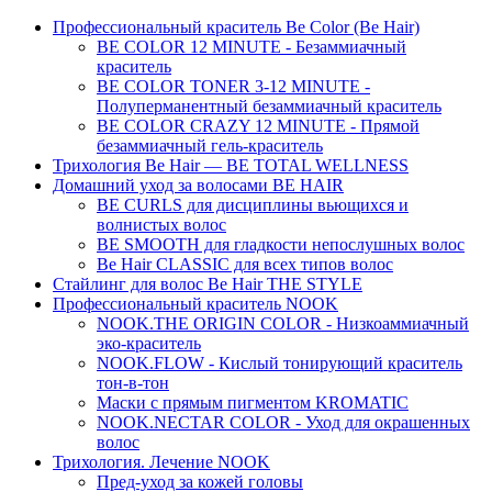
Профессиональный краситель Be Color (Be Hair)
BE COLOR 12 MINUTE - Безаммиачный
краситель
BE COLOR TONER 3-12 MINUTE -
Полуперманентный безаммиачный краситель
BE COLOR CRAZY 12 MINUTE - Прямой
безаммиачный гель-краситель
Трихология Be Hair — BE TOTAL WELLNESS
Домашний уход за волосами BE HAIR
BE CURLS для дисциплины вьющихся и
волнистых волос
BE SMOOTH для гладкости непослушных волос
Be Hair CLASSIC для всех типов волос
Стайлинг для волос Be Hair THE STYLE
Профессиональный краситель NOOK
NOOK.THE ORIGIN COLOR - Низкоаммиачный
эко-краситель
NOOK.FLOW - Кислый тонирующий краситель
тон-в-тон
Маски с прямым пигментом KROMATIC
NOOK.NECTAR COLOR - Уход для окрашенных
волос
Трихология. Лечение NOOK
Пред-уход за кожей головы