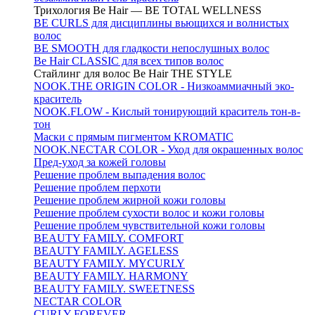
Трихология Be Hair — BE TOTAL WELLNESS
BE CURLS для дисциплины вьющихся и волнистых
волос
BE SMOOTH для гладкости непослушных волос
Be Hair CLASSIC для всех типов волос
Стайлинг для волос Be Hair THE STYLE
NOOK.THE ORIGIN COLOR - Низкоаммиачный эко-
краситель
NOOK.FLOW - Кислый тонирующий краситель тон-в-
тон
Маски с прямым пигментом KROMATIC
NOOK.NECTAR COLOR - Уход для окрашенных волос
Пред-уход за кожей головы
Решение проблем выпадения волос
Решение проблем перхоти
Решение проблем жирной кожи головы
Решение проблем сухости волос и кожи головы
Решение проблем чувствительной кожи головы
BEAUTY FAMILY. COMFORT
BEAUTY FAMILY. AGELESS
BEAUTY FAMILY. MYCURLY
BEAUTY FAMILY. HARMONY
BEAUTY FAMILY. SWEETNESS
NECTAR COLOR
CURLY FOREVER