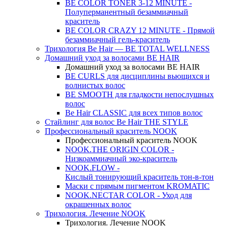
BE COLOR TONER 3-12 MINUTE -
Полуперманентный безаммиачный
краситель
BE COLOR CRAZY 12 MINUTE - Прямой
безаммиачный гель-краситель
Трихология Be Hair — BE TOTAL WELLNESS
Домашний уход за волосами BE HAIR
Домашний уход за волосами BE HAIR
BE CURLS для дисциплины вьющихся и
волнистых волос
BE SMOOTH для гладкости непослушных
волос
Be Hair CLASSIC для всех типов волос
Стайлинг для волос Be Hair THE STYLE
Профессиональный краситель NOOK
Профессиональный краситель NOOK
NOOK.THE ORIGIN COLOR -
Низкоаммиачный эко-краситель
NOOK.FLOW -
Кислый тонирующий краситель тон-в-тон
Маски с прямым пигментом KROMATIC
NOOK.NECTAR COLOR - Уход для
окрашенных волос
Трихология. Лечение NOOK
Трихология. Лечение NOOK