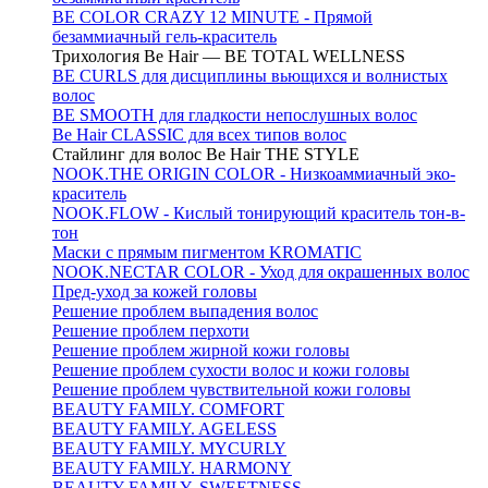
BE COLOR CRAZY 12 MINUTE - Прямой
безаммиачный гель-краситель
Трихология Be Hair — BE TOTAL WELLNESS
BE CURLS для дисциплины вьющихся и волнистых
волос
BE SMOOTH для гладкости непослушных волос
Be Hair CLASSIC для всех типов волос
Стайлинг для волос Be Hair THE STYLE
NOOK.THE ORIGIN COLOR - Низкоаммиачный эко-
краситель
NOOK.FLOW - Кислый тонирующий краситель тон-в-
тон
Маски с прямым пигментом KROMATIC
NOOK.NECTAR COLOR - Уход для окрашенных волос
Пред-уход за кожей головы
Решение проблем выпадения волос
Решение проблем перхоти
Решение проблем жирной кожи головы
Решение проблем сухости волос и кожи головы
Решение проблем чувствительной кожи головы
BEAUTY FAMILY. COMFORT
BEAUTY FAMILY. AGELESS
BEAUTY FAMILY. MYCURLY
BEAUTY FAMILY. HARMONY
BEAUTY FAMILY. SWEETNESS