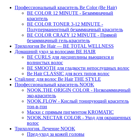
Профессиональный краситель Be Color (Be Hair)
BE COLOR 12 MINUTE - Безаммиачный
краситель
BE COLOR TONER 3-12 MINUTE -
Полуперманентный безаммиачный краситель
BE COLOR CRAZY 12 MINUTE - Прямой
безаммиачный гель-краситель
Трихология Be Hair — BE TOTAL WELLNESS
Домашний уход за волосами BE HAIR
BE CURLS для дисциплины вьющихся и
волнистых волос
BE SMOOTH для гладкости непослушных волос
Be Hair CLASSIC для всех типов волос
Стайлинг для волос Be Hair THE STYLE
Профессиональный краситель NOOK
NOOK.THE ORIGIN COLOR - Низкоаммиачный
эко-краситель
NOOK.FLOW - Кислый тонирующий краситель
тон-в-тон
Маски с прямым пигментом KROMATIC
NOOK.NECTAR COLOR - Уход для окрашенных
волос
Трихология. Лечение NOOK
Пред-уход за кожей головы