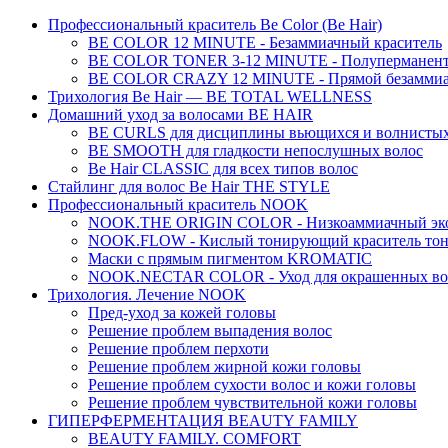
Профессиональный краситель Be Color (Be Hair)
BE COLOR 12 MINUTE - Безаммиачный краситель
BE COLOR TONER 3-12 MINUTE - Полуперманентн
BE COLOR CRAZY 12 MINUTE - Прямой безаммиач
Трихология Be Hair — BE TOTAL WELLNESS
Домашний уход за волосами BE HAIR
BE CURLS для дисциплины вьющихся и волнистых
BE SMOOTH для гладкости непослушных волос
Be Hair CLASSIC для всех типов волос
Стайлинг для волос Be Hair THE STYLE
Профессиональный краситель NOOK
NOOK.THE ORIGIN COLOR - Низкоаммиачный эко
NOOK.FLOW - Кислый тонирующий краситель тон
Маски с прямым пигментом KROMATIC
NOOK.NECTAR COLOR - Уход для окрашенных во
Трихология. Лечение NOOK
Пред-уход за кожей головы
Решение проблем выпадения волос
Решение проблем перхоти
Решение проблем жирной кожи головы
Решение проблем сухости волос и кожи головы
Решение проблем чувствительной кожи головы
ГИПЕРФЕРМЕНТАЦИЯ BEAUTY FAMILY
BEAUTY FAMILY. COMFORT