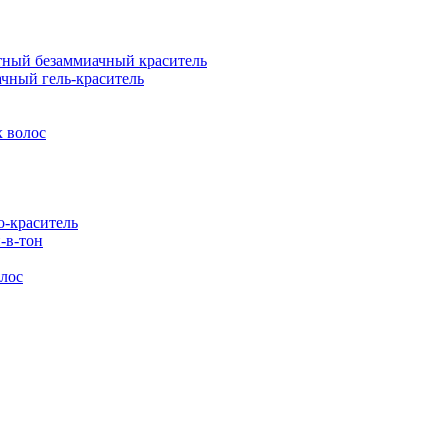
ый безаммиачный краситель
ный гель-краситель
 волос
-краситель
-в-тон
лос