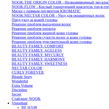
NOOK.THE ORIGIN COLOR - Низкоаммиачный эко-крас
NOOK.FLOW - Кислый тонирующий краситель тон-в-то
Маски с прямым пигментом KROMATIC
NOOK.NECTAR COLOR - Уход для окрашенных волос
Пред-уход за кожей головы
Решение проблем выпадения волос
Решение проблем перхоти
Решение проблем жирной кожи головы
Решение проблем сухости волос и кожи головы
Решение проблем чувствительной кожи головы
BEAUTY FAMILY. COMFORT
BEAUTY FAMILY. AGELESS
BEAUTY FAMILY. MYCURLY
BEAUTY FAMILY. HARMONY
BEAUTY FAMILY. SWEETNESS
NECTAR COLOR
CURLY FOREVER
Blonde Story
Wonderful
Extra Volume
Discipline
Secret
Стайлинг NOOK
Visionhair
BE HAIR