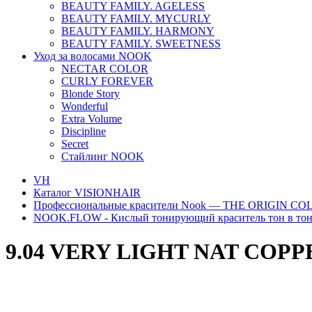
BEAUTY FAMILY. AGELESS
BEAUTY FAMILY. MYCURLY
BEAUTY FAMILY. HARMONY
BEAUTY FAMILY. SWEETNESS
Уход за волосами NOOK
NECTAR COLOR
CURLY FOREVER
Blonde Story
Wonderful
Extra Volume
Discipline
Secret
Стайлинг NOOK
VH
Каталог VISIONHAIR
Профессиональные красители Nook — THE ORIGIN C
NOOK.FLOW - Кислый тонирующий краситель тон в то
9.04 VERY LIGHT NAT COPP