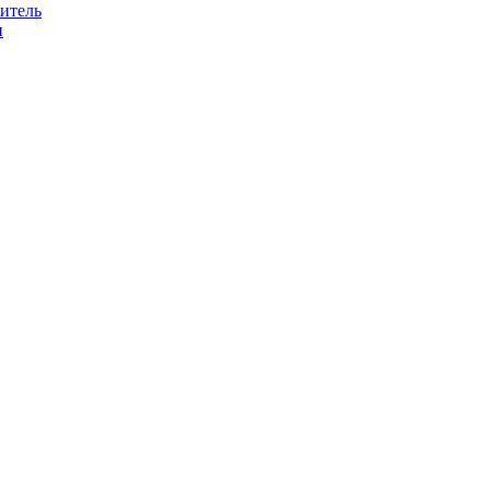
итель
н