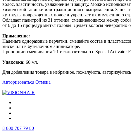
волос, эластичность, увлажнение и защиту. Можно использоват
химической завивки или традиционного выпрямления. Запеча
кутикулы поврежденных волос и укрепляет их внутреннюю стр
Обладает палитрой из 31 оттенка, смешивающихся между собо
от 6 до 15 процедур мытья головы. Делает волосы невероятно 
Применение:
Наденьте одноразовые перчатки, смешайте состав в пластмассо
миске или в бутылочном аппликаторе.
Пропорции смешивания 1:1 исключительно с Special Activator F
Упаковка:
60 мл.
Для добавления товара в избранное, пожалуйста, авторизуйтесь
Авторизоваться
Отмена
8-800-707-79-80