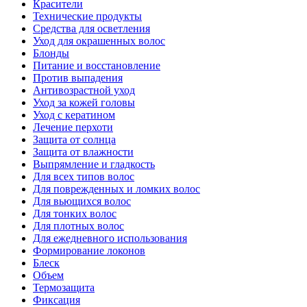
Красители
Технические продукты
Средства для осветления
Уход для окрашенных волос
Блонды
Питание и восстановление
Против выпадения
Антивозрастной уход
Уход за кожей головы
Уход с кератином
Лечение перхоти
Защита от солнца
Защита от влажности
Выпрямление и гладкость
Для всех типов волос
Для поврежденных и ломких волос
Для вьющихся волос
Для тонких волос
Для плотных волос
Для ежедневного использования
Формирование локонов
Блеск
Объем
Термозащита
Фиксация