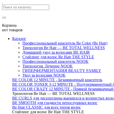
.
Корзина
нет товаров
Каталог
Профессиональный краситель Be Color (Be Hair)
Трихология Be Hair — BE TOTAL WELLNESS
Домашний уход за волосами BE HAIR
Стайлинг для волос Be Hair THE STYLE
Профессиональный краситель NOOK
Трихология. Лечение NOOK
ГИПЕРФЕРМЕНТАЦИЯ BEAUTY FAMILY
Уход за волосами NOOK
BE COLOR 12 MINUTE - Безаммиачный краситель
BE COLOR TONER 3-12 MINUTE - Полуперманентный б
BE COLOR CRAZY 12 MINUTE - Прямой безаммиачный г
Трихология Be Hair — BE TOTAL WELLNESS
BE CURLS для дисциплины вьющихся и волнистых воло
BE SMOOTH для гладкости непослушных волос
Be Hair CLASSIC для всех типов волос
Стайлинг для волос Be Hair THE STYLE