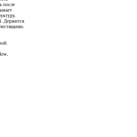
ь после
тывает
уктуру.
й. Держится
блестящими.
вой
low.