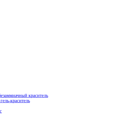
езаммиачный краситель
ель-краситель
с