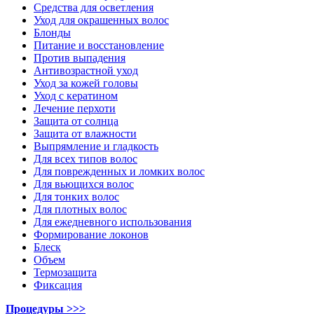
Средства для осветления
Уход для окрашенных волос
Блонды
Питание и восстановление
Против выпадения
Антивозрастной уход
Уход за кожей головы
Уход с кератином
Лечение перхоти
Защита от солнца
Защита от влажности
Выпрямление и гладкость
Для всех типов волос
Для поврежденных и ломких волос
Для вьющихся волос
Для тонких волос
Для плотных волос
Для ежедневного использования
Формирование локонов
Блеск
Объем
Термозащита
Фиксация
Процедуры >>>