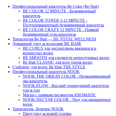
Профессиональный краситель Be Color (Be Hair)
BE COLOR 12 MINUTE - Безаммиачный
краситель
BE COLOR TONER 3-12 MINUTE -
Полуперманентный безаммиачный краситель
BE COLOR CRAZY 12 MINUTE - Прямой
безаммиачный гель-краситель
Трихология Be Hair — BE TOTAL WELLNESS
Домашний уход за волосами BE HAIR
BE CURLS для дисциплины вьющихся и
волнистых волос
BE SMOOTH для гладкости непослушных волос
Be Hair CLASSIC для всех типов волос
Стайлинг для волос Be Hair THE STYLE
Профессиональный краситель NOOK
NOOK.THE ORIGIN COLOR - Низкоаммиачный
эко-краситель
NOOK.FLOW - Кислый тонирующий краситель
тон-в-тон
Маски с прямым пигментом KROMATIC
NOOK.NECTAR COLOR - Уход для окрашенных
волос
Трихология. Лечение NOOK
Пред-уход за кожей головы