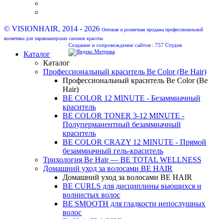
© VISIONHAIR, 2014 - 2026
Оптовая и розничная продажа профессиональной
косметики для парикмахерских салонов красоты
Создание и сопровождение сайтов :
757 Студия
Каталог
Каталог
Профессиональный краситель Be Color (Be Hair)
Профессиональный краситель Be Color (Be
Hair)
BE COLOR 12 MINUTE - Безаммиачный
краситель
BE COLOR TONER 3-12 MINUTE -
Полуперманентный безаммиачный
краситель
BE COLOR CRAZY 12 MINUTE - Прямой
безаммиачный гель-краситель
Трихология Be Hair — BE TOTAL WELLNESS
Домашний уход за волосами BE HAIR
Домашний уход за волосами BE HAIR
BE CURLS для дисциплины вьющихся и
волнистых волос
BE SMOOTH для гладкости непослушных
волос