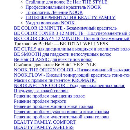
Стайлинг для волос Be Hair THE STYLE
Профессиональный краситель NOOK
Трихология. Лечение NOOK
ГИПЕРФЕРМЕНТАЦИЯ BEAUTY FAMILY
Уход за волосами NOOK
BE COLOR 12 MINUTE - Безаммиачный краситель
BE COLOR TONER 3-12 MINUTE - Полуперманентный б
BE COLOR CRAZY 12 MINUTE - Прямой безаммиачный г
Трихология Be Hair — BE TOTAL WELLNESS
BE CURLS для дисциплины вьющихся и волнистых воло
BE SMOOTH для гладкости непослушных волос
Be Hair CLASSIC для всех типов волос
Стайлинг для волос Be Hair THE STYLE
NOOK.THE ORIGIN COLOR - Низкоаммиачный эко-крас
NOOK.FLOW - Кислый тонирующий краситель тон-в-то
Маски с прямым пигментом KROMATIC
NOOK.NECTAR COLOR - Уход для окрашенных волос
Пред-уход за кожей головы
Решение проблем выпадения волос
Решение проблем перхоти
Решение проблем жирной кожи головы
Решение проблем сухости волос и кожи головы
Решение проблем чувствительной кожи головы
BEAUTY FAMILY. COMFORT
BEAUTY FAMILY. AGELESS