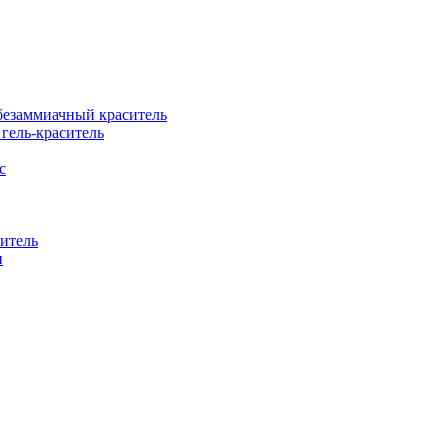
езаммиачный краситель
ель-краситель
с
итель
н