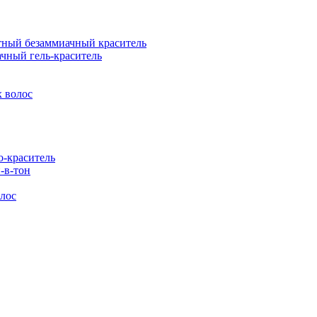
ый безаммиачный краситель
ный гель-краситель
 волос
-краситель
-в-тон
лос