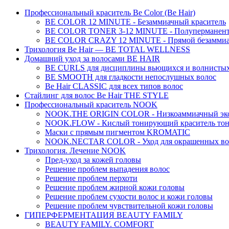
Профессиональный краситель Be Color (Be Hair)
BE COLOR 12 MINUTE - Безаммиачный краситель
BE COLOR TONER 3-12 MINUTE - Полуперманентн
BE COLOR CRAZY 12 MINUTE - Прямой безаммиач
Трихология Be Hair — BE TOTAL WELLNESS
Домашний уход за волосами BE HAIR
BE CURLS для дисциплины вьющихся и волнистых
BE SMOOTH для гладкости непослушных волос
Be Hair CLASSIC для всех типов волос
Стайлинг для волос Be Hair THE STYLE
Профессиональный краситель NOOK
NOOK.THE ORIGIN COLOR - Низкоаммиачный эко
NOOK.FLOW - Кислый тонирующий краситель тон
Маски с прямым пигментом KROMATIC
NOOK.NECTAR COLOR - Уход для окрашенных во
Трихология. Лечение NOOK
Пред-уход за кожей головы
Решение проблем выпадения волос
Решение проблем перхоти
Решение проблем жирной кожи головы
Решение проблем сухости волос и кожи головы
Решение проблем чувствительной кожи головы
ГИПЕРФЕРМЕНТАЦИЯ BEAUTY FAMILY
BEAUTY FAMILY. COMFORT