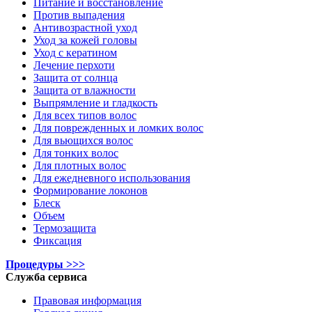
Питание и восстановление
Против выпадения
Антивозрастной уход
Уход за кожей головы
Уход с кератином
Лечение перхоти
Защита от солнца
Защита от влажности
Выпрямление и гладкость
Для всех типов волос
Для поврежденных и ломких волос
Для вьющихся волос
Для тонких волос
Для плотных волос
Для ежедневного использования
Формирование локонов
Блеск
Объем
Термозащита
Фиксация
Процедуры >>>
Служба сервиса
Правовая информация