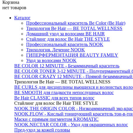
Корзина
нет товаров
Каталог
Профессиональный краситель Be Color (Be Hair)
Трихология Be Hair — BE TOTAL WELLNESS
Домашний уход за волосами BE HAIR
Стайлинг для волос Be Hair THE STYLE
Профессиональный краситель NOOK
Трихология. Лечение NOOK
ГИПЕРФЕРМЕНТАЦИЯ BEAUTY FAMILY
Уход за волосами NOOK
BE COLOR 12 MINUTE - Безаммиачный краситель
BE COLOR TONER 3-12 MINUTE - Полуперманентный б
BE COLOR CRAZY 12 MINUTE - Прямой безаммиачный г
Трихология Be Hair — BE TOTAL WELLNESS
BE CURLS для дисциплины вьющихся и волнистых воло
BE SMOOTH для гладкости непослушных волос
Be Hair CLASSIC для всех типов волос
Стайлинг для волос Be Hair THE STYLE
NOOK.THE ORIGIN COLOR - Низкоаммиачный эко-крас
NOOK.FLOW - Кислый тонирующий краситель тон-в-то
Маски с прямым пигментом KROMATIC
NOOK.NECTAR COLOR - Уход для окрашенных волос
Пред-уход за кожей головы