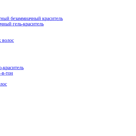
ый безаммиачный краситель
ный гель-краситель
 волос
-краситель
-в-тон
лос