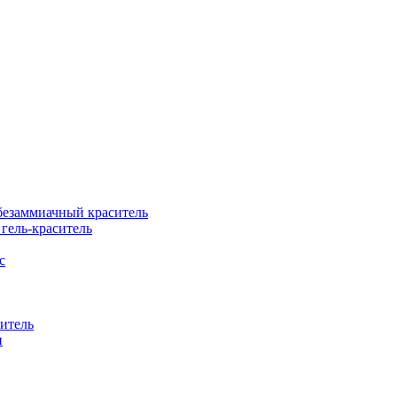
езаммиачный краситель
ель-краситель
с
итель
н