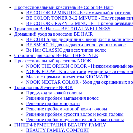
Профессиональный краситель Be Color (Be Hair)
BE COLOR 12 MINUTE - Безаммиачный краситель
BE COLOR TONER 3-12 MINUTE - Полуперманентн
BE COLOR CRAZY 12 MINUTE - Прямой безаммиач
Трихология Be Hair — BE TOTAL WELLNESS
Домашний уход за волосами BE HAIR
BE CURLS для дисциплины вьющихся и волнистых
BE SMOOTH для гладкости непослушных волос
Be Hair CLASSIC для всех типов волос
Стайлинг для волос Be Hair THE STYLE
Профессиональный краситель NOOK
NOOK.THE ORIGIN COLOR - Низкоаммиачный эко
NOOK.FLOW - Кислый тонирующий краситель тон
Маски с прямым пигментом KROMATIC
NOOK.NECTAR COLOR - Уход для окрашенных во
Трихология. Лечение NOOK
Пред-уход за кожей головы
Решение проблем выпадения волос
Решение проблем перхоти
Решение проблем жирной кожи головы
Решение проблем сухости волос и кожи головы
Решение проблем чувствительной кожи головы
ГИПЕРФЕРМЕНТАЦИЯ BEAUTY FAMILY
BEAUTY FAMILY. COMFORT