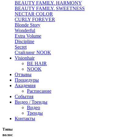
BEAUTY FAMILY. HARMONY
BEAUTY FAMILY. SWEETNESS
NECTAR COLOR
CURLY FOREVER
Blonde Story
Wonderful
Extra Volume
Discipline
Secret
Стайлинг NOOK
Visionhair
BE HAIR
NOOK
Отзывы
Процедуры
Академия
Расписание
События
Видео / Тренды
Видео
Тренды
Контакты
Типы
волос