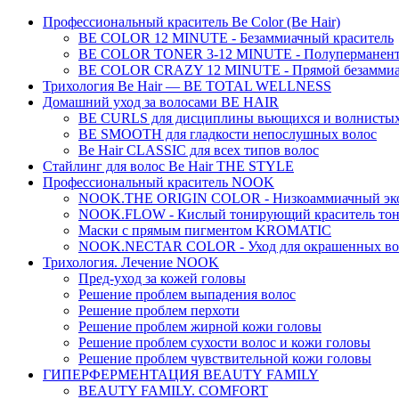
Профессиональный краситель Be Color (Be Hair)
BE COLOR 12 MINUTE - Безаммиачный краситель
BE COLOR TONER 3-12 MINUTE - Полуперманентн
BE COLOR CRAZY 12 MINUTE - Прямой безаммиач
Трихология Be Hair — BE TOTAL WELLNESS
Домашний уход за волосами BE HAIR
BE CURLS для дисциплины вьющихся и волнистых
BE SMOOTH для гладкости непослушных волос
Be Hair CLASSIC для всех типов волос
Стайлинг для волос Be Hair THE STYLE
Профессиональный краситель NOOK
NOOK.THE ORIGIN COLOR - Низкоаммиачный эко
NOOK.FLOW - Кислый тонирующий краситель тон
Маски с прямым пигментом KROMATIC
NOOK.NECTAR COLOR - Уход для окрашенных во
Трихология. Лечение NOOK
Пред-уход за кожей головы
Решение проблем выпадения волос
Решение проблем перхоти
Решение проблем жирной кожи головы
Решение проблем сухости волос и кожи головы
Решение проблем чувствительной кожи головы
ГИПЕРФЕРМЕНТАЦИЯ BEAUTY FAMILY
BEAUTY FAMILY. COMFORT