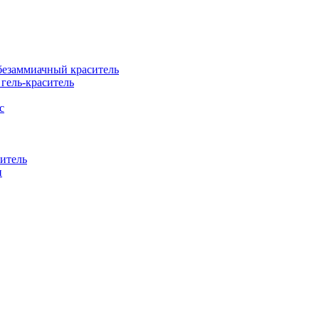
езаммиачный краситель
ель-краситель
с
итель
н