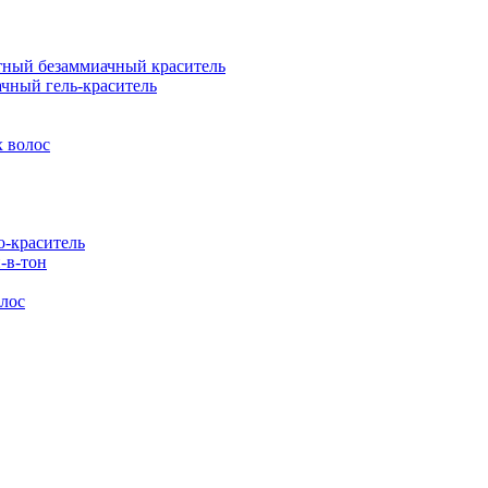
ый безаммиачный краситель
ный гель-краситель
 волос
-краситель
-в-тон
лос