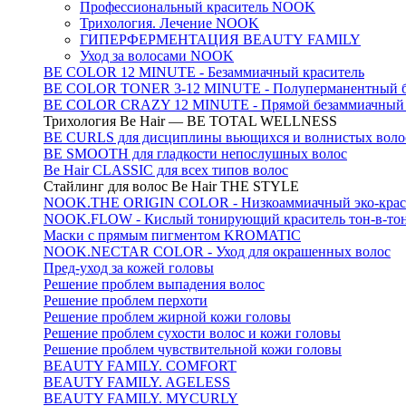
Профессиональный краситель NOOK
Трихология. Лечение NOOK
ГИПЕРФЕРМЕНТАЦИЯ BEAUTY FAMILY
Уход за волосами NOOK
BE COLOR 12 MINUTE - Безаммиачный краситель
BE COLOR TONER 3-12 MINUTE - Полуперманентный б
BE COLOR CRAZY 12 MINUTE - Прямой безаммиачный г
Трихология Be Hair — BE TOTAL WELLNESS
BE CURLS для дисциплины вьющихся и волнистых воло
BE SMOOTH для гладкости непослушных волос
Be Hair CLASSIC для всех типов волос
Стайлинг для волос Be Hair THE STYLE
NOOK.THE ORIGIN COLOR - Низкоаммиачный эко-крас
NOOK.FLOW - Кислый тонирующий краситель тон-в-то
Маски с прямым пигментом KROMATIC
NOOK.NECTAR COLOR - Уход для окрашенных волос
Пред-уход за кожей головы
Решение проблем выпадения волос
Решение проблем перхоти
Решение проблем жирной кожи головы
Решение проблем сухости волос и кожи головы
Решение проблем чувствительной кожи головы
BEAUTY FAMILY. COMFORT
BEAUTY FAMILY. AGELESS
BEAUTY FAMILY. MYCURLY