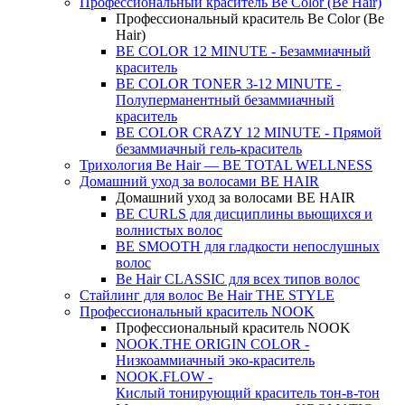
Профессиональный краситель Be Color (Be Hair)
Профессиональный краситель Be Color (Be
Hair)
BE COLOR 12 MINUTE - Безаммиачный
краситель
BE COLOR TONER 3-12 MINUTE -
Полуперманентный безаммиачный
краситель
BE COLOR CRAZY 12 MINUTE - Прямой
безаммиачный гель-краситель
Трихология Be Hair — BE TOTAL WELLNESS
Домашний уход за волосами BE HAIR
Домашний уход за волосами BE HAIR
BE CURLS для дисциплины вьющихся и
волнистых волос
BE SMOOTH для гладкости непослушных
волос
Be Hair CLASSIC для всех типов волос
Стайлинг для волос Be Hair THE STYLE
Профессиональный краситель NOOK
Профессиональный краситель NOOK
NOOK.THE ORIGIN COLOR -
Низкоаммиачный эко-краситель
NOOK.FLOW -
Кислый тонирующий краситель тон-в-тон