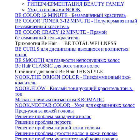
ГИПЕРФЕРМЕНТАЦИЯ BEAUTY FAMILY
Уход за волосами NOOK
BE COLOR 12 MINUTE - Безаммиачный краситель
BE COLOR TONER 3-12 MINUTE - Полуперманентный
безаммиачный краситель
BE COLOR CRAZY 12 MINUTE - Прямой
безаммиачный гель-краситель
Трихология Be Hair — BE TOTAL WELLNESS
BE CURLS для дисциплины вьющихся и волнистых
волос
BE SMOOTH для гладкости непослушных волос
Be Hair CLASSIC для всех типов волос
Стайлинг для волос Be Hair THE STYLE
NOOK.THE ORIGIN COLOR - Низкоаммиачный эко-
краситель
NOOK.FLOW - Кислый тонирующий краситель тон-в-
тон
Маски с прямым пигментом KROMATIC
NOOK.NECTAR COLOR - Уход для окрашенных волос
Пред-уход за кожей головы
Решение проблем выпадения волос
Решение проблем перхоти
Решение проблем жирной кожи головы
Решение проблем сухости волос и кожи головы
Решение проблем чувствительной кожи головы