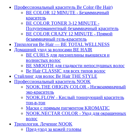
Профессиональный краситель Be Color (Be Hair)
BE COLOR 12 MINUTE - Безаммиачный
краситель
BE COLOR TONER 3-12 MINUTE -
Полуперманентный безаммиачный краситель
BE COLOR CRAZY 12 MINUTE - Прямой
безаммиачный гель-краситель
Трихология Be Hair — BE TOTAL WELLNESS
Домашний уход за волосами BE HAIR
BE CURLS для дисциплины вьющихся и
волнистых волос
BE SMOOTH для гладкости непослушных волос
Be Hair CLASSIC для всех типов волос
Стайлинг для волос Be Hair THE STYLE
Профессиональный краситель NOOK
NOOK.THE ORIGIN COLOR - Низкоаммиачный
эко-краситель
NOOK.FLOW - Кислый тонирующий краситель
тон-в-тон
Маски с прямым пигментом KROMATIC
NOOK.NECTAR COLOR - Уход для окрашенных
волос
Трихология. Лечение NOOK
Пред-уход за кожей головы