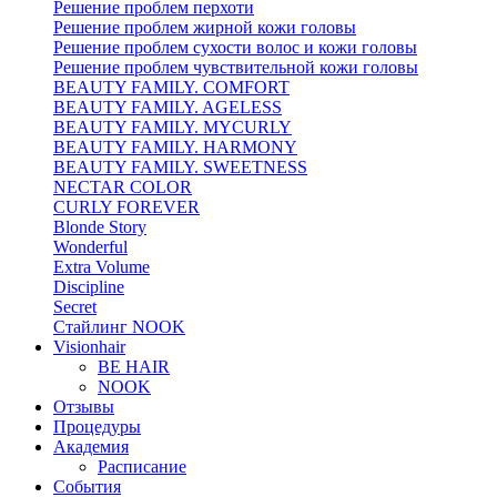
Решение проблем перхоти
Решение проблем жирной кожи головы
Решение проблем сухости волос и кожи головы
Решение проблем чувствительной кожи головы
BEAUTY FAMILY. COMFORT
BEAUTY FAMILY. AGELESS
BEAUTY FAMILY. MYCURLY
BEAUTY FAMILY. HARMONY
BEAUTY FAMILY. SWEETNESS
NECTAR COLOR
CURLY FOREVER
Blonde Story
Wonderful
Extra Volume
Discipline
Secret
Стайлинг NOOK
Visionhair
BE HAIR
NOOK
Отзывы
Процедуры
Академия
Расписание
События