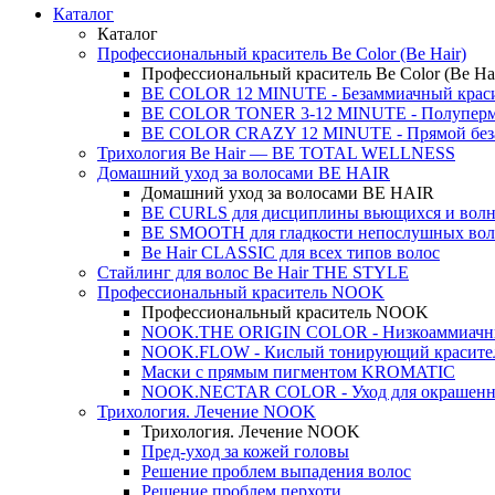
Каталог
Каталог
Профессиональный краситель Be Color (Be Hair)
Профессиональный краситель Be Color (Be Hai
BE COLOR 12 MINUTE - Безаммиачный крас
BE COLOR TONER 3-12 MINUTE - Полуперма
BE COLOR CRAZY 12 MINUTE - Прямой беза
Трихология Be Hair — BE TOTAL WELLNESS
Домашний уход за волосами BE HAIR
Домашний уход за волосами BE HAIR
BE CURLS для дисциплины вьющихся и волн
BE SMOOTH для гладкости непослушных вол
Be Hair CLASSIC для всех типов волос
Стайлинг для волос Be Hair THE STYLE
Профессиональный краситель NOOK
Профессиональный краситель NOOK
NOOK.THE ORIGIN COLOR - Низкоаммиачны
NOOK.FLOW - Кислый тонирующий красител
Маски с прямым пигментом KROMATIC
NOOK.NECTAR COLOR - Уход для окрашенн
Трихология. Лечение NOOK
Трихология. Лечение NOOK
Пред-уход за кожей головы
Решение проблем выпадения волос
Решение проблем перхоти