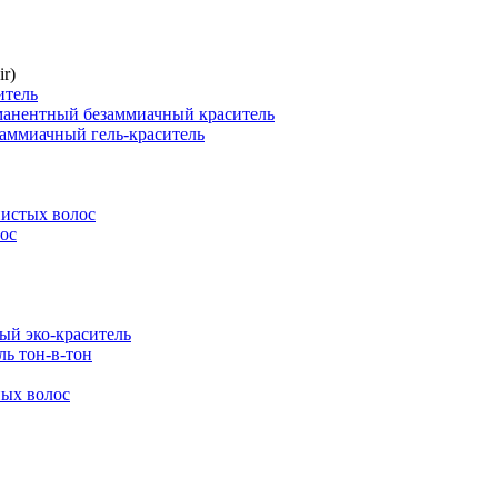
r)
итель
нентный безаммиачный краситель
ммиачный гель-краситель
истых волос
ос
й эко-краситель
ь тон-в-тон
ых волос