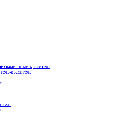
езаммиачный краситель
ель-краситель
с
итель
н