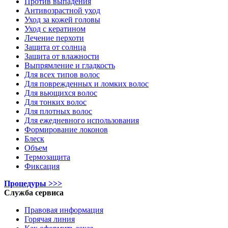
Против выпадения
Антивозрастной уход
Уход за кожей головы
Уход с кератином
Лечение перхоти
Защита от солнца
Защита от влажности
Выпрямление и гладкость
Для всех типов волос
Для поврежденных и ломких волос
Для вьющихся волос
Для тонких волос
Для плотных волос
Для ежедневного использования
Формирование локонов
Блеск
Объем
Термозащита
Фиксация
Процедуры >>>
Служба сервиса
Правовая информация
Горячая линия