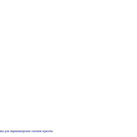
ики для парикмахерских салонов красоты