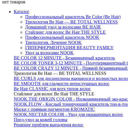
нет товаров
Каталог
Профессиональный краситель Be Color (Be Hair)
Трихология Be Hair — BE TOTAL WELLNESS
Домашний уход за волосами BE HAIR
Стайлинг для волос Be Hair THE STYLE
Профессиональный краситель NOOK
Трихология. Лечение NOOK
ГИПЕРФЕРМЕНТАЦИЯ BEAUTY FAMILY
Уход за волосами NOOK
BE COLOR 12 MINUTE - Безаммиачный краситель
BE COLOR TONER 3-12 MINUTE - Полуперманентный б
BE COLOR CRAZY 12 MINUTE - Прямой безаммиачный г
Трихология Be Hair — BE TOTAL WELLNESS
BE CURLS для дисциплины вьющихся и волнистых воло
BE SMOOTH для гладкости непослушных волос
Be Hair CLASSIC для всех типов волос
Стайлинг для волос Be Hair THE STYLE
NOOK.THE ORIGIN COLOR - Низкоаммиачный эко-крас
NOOK.FLOW - Кислый тонирующий краситель тон-в-то
Маски с прямым пигментом KROMATIC
NOOK.NECTAR COLOR - Уход для окрашенных волос
Пред-уход за кожей головы
Решение проблем выпадения волос