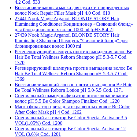
4.2 Cod. 533
Восстанавливающая маска для сухих и поврежденных
волос Nook Repair Filler Mask pH 4,0 Cod. 610
27441 Nook Magic Arganoil BLONDE STORY Hair
Illuminating Conditioner Кондиционер «Сияющий блонд»
для блондированных волос 1000 ml [pH3.8-4.2]
27439 Nook Magic Arganoil BLONDE STORY Hair
Illuminating Shampoo Шампунь "Сияющий блонд" для
блондированных волос 1000 ml
Регенерирующий шампунь против выпадения волос Be
Hair Be Total Wellness Reborn Shampoo pH 5.3-5.7 Cod.
1370
Регенерирующий шампунь против выпадения волос Be
Hair Be Total Wellness Reborn Shampoo pH 5.3-5.7 Cod.
1369
Восстанавливающий лосьон против выпадения Be Hair
Be Total Wellness Reborn Lotion pH 5.0-5.5 Cod. 1371
Специальный шампунь-фиксатор после окрашивания
волос pH 5.5 Be Color Shampoo Finalizer Cod. 1220
Маска фиксатор цвета для окрашенных волос Be Color
After Color Mask pH 4 Cod. 1262
Специальный активатор Be Color Special Activator 3.5
VOL(1.05%) Cod. 1200
Специальный активатор Be Color Special Activator 12
VOL (3.6%) Cod. 1201