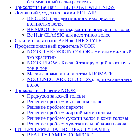
безаммиачный гель-краситель
Трихология Be Hair — BE TOTAL WELLNESS
Домашний уход за волосами BE HAIR
BE CURLS для дисциплины вьющихся и
волнистых волос
BE SMOOTH для гладкости непослушных волос
Be Hair CLASSIC для всех типов волос
Стайлинг для волос Be Hair THE STYLE
Профессиональный краситель NOOK
NOOK.THE ORIGIN COLOR - Низкоаммиачный
эко-краситель
NOOK.FLOW - Кислый тонирующий краситель
тон-в-тон
Маски с прямым пигментом KROMATIC
NOOK.NECTAR COLOR - Уход для окрашенных
волос
Трихология. Лечение NOOK
Пред-уход за кожей головы
Решение проблем выпадения волос
Решение проблем перхоти
Решение проблем жирной кожи головы
Решение проблем сухости волос и кожи головы
Решение проблем чувствительной кожи головы
ГИПЕРФЕРМЕНТАЦИЯ BEAUTY FAMILY
BEAUTY FAMILY. COMFORT