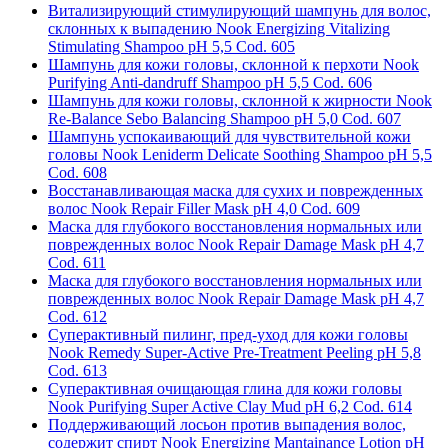
Витализирующий стимулирующий шампунь для волос,
склонных к выпадению Nook Energizing Vitalizing
Stimulating Shampoo pH 5,5 Cod. 605
Шампунь для кожи головы, склонной к перхоти Nook
Purifying Anti-dandruff Shampoo pH 5,5 Cod. 606
Шампунь для кожи головы, склонной к жирности Nook
Re-Balance Sebo Balancing Shampoo pH 5,0 Cod. 607
Шампунь успокаивающий для чувствительной кожи
головы Nook Leniderm Delicate Soothing Shampoo pH 5,5
Cod. 608
Восстанавливающая маска для сухих и поврежденных
волос Nook Repair Filler Mask pH 4,0 Cod. 609
Маска для глубокого восстановления нормальных или
поврежденных волос Nook Repair Damage Mask pH 4,7
Cod. 611
Маска для глубокого восстановления нормальных или
поврежденных волос Nook Repair Damage Mask pH 4,7
Cod. 612
Суперактивный пилинг, пред-уход для кожи головы
Nook Remedy Super-Active Pre-Treatment Peeling pH 5,8
Cod. 613
Суперактивная очищающая глина для кожи головы
Nook Purifying Super Active Clay Mud pH 6,2 Cod. 614
Поддерживающий лосьон против выпадения волос,
содержит спирт Nook Energizing Mantainance Lotion pH