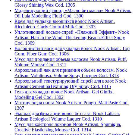
Glossy Shining Wax Cod. 1305
Моделирующий флюид «Масло без масла» Nook Artisan.
Oil Lala Modelling Fluid Cod. 1300
Крем для укладки вьющихся волос Nook Artisan.
Riccioletto. Curly Control Milk Cod. 1303
Уплотняющий лосьон-спрей «Пляжный Эффект» Nook
Artisan. Hair in the Wind. Thickening Beach-Effect Spray
Cod. 1309
Волокнистый воск для укладки волос Nook Artisan. Top
Gum. Fiber Gum Cod. 1306
Мусс для придания объема волосам Nook Artisan. Puff.
Volume Mousse Cod. 1311
Аэрозольный лак для придания объема волосам. Nook
Artisan. Voluttuosa. Volume Spray Lacquer Cod. 1313
Аэрозольный текстурирующий спрей для волос Nook
Artisan CementinaTexturing Dry Spray Cod. 1315
Гель для укладки волос Nook Artisan. Gel Ginfix.
Modelling Gel Cod. 1302
Матирующая паста Nook Artisan. Pongo. Matt Paste Cod.
1307
Эко-лак для фиксации волос без газа. Nook Lallaca.
Artisan Ecological Volume Laquer Cod. 1310
Мусс для контроля локонов Nook Artisan. Spumiglia.
Creative Elasticizing Mousse Cod. 1314