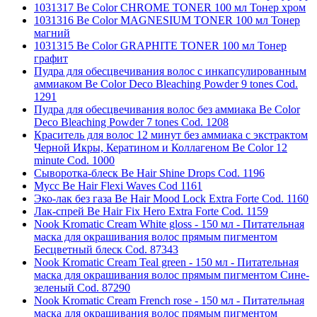
1031317 Be Color CHROME TONER 100 мл Тонер хром
1031316 Be Color MAGNESIUM TONER 100 мл Тонер
магний
1031315 Be Color GRAPHITE TONER 100 мл Тонер
графит
Пудра для обесцвечивания волос с инкапсулированным
аммиаком Be Color Deco Bleaching Powder 9 tones Cod.
1291
Пудра для обесцвечивания волос без аммиака Be Color
Deco Bleaching Powder 7 tones Cod. 1208
Краситель для волос 12 минут без аммиака с экстрактом
Черной Икры, Кератином и Коллагеном Be Color 12
minute Cod. 1000
Сыворотка-блеск Be Hair Shine Drops Cod. 1196
Мусс Be Hair Flexi Waves Cod 1161
Эко-лак без газа Be Hair Mood Lock Extra Forte Cod. 1160
Лак-спрей Be Hair Fix Hero Extra Forte Cod. 1159
Nook Kromatic Cream White gloss - 150 мл - Питательная
маска для окрашивания волос прямым пигментом
Бесцветный блеск Cod. 87343
Nook Kromatic Cream Teal green - 150 мл - Питательная
маска для окрашивания волос прямым пигментом Сине-
зеленый Cod. 87290
Nook Kromatic Cream French rose - 150 мл - Питательная
маска для окрашивания волос прямым пигментом