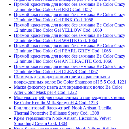
Прямой краситель для волос без аммиака Be Color Crazy
12 minute Fluo Color Gel RED Cod. 1057
Прямой краситель для волос без аммиака Be Color Crazy
12 minute Fluo Color Gel PINK Cod. 1058
Прямой краситель для волос без аммиака Be Color Crazy
12 minute Fluo Color Gel YELLOW Cod. 1060
Прямой краситель для волос без аммиака Be Color Crazy
12 minute Fluo Color Gel WHITE Cod. 1064
Прямой краситель для волос без аммиака Be Color Crazy
12 minute Fluo Color Gel PEARL GREY Cod. 1065
Прямой краситель для волос без аммиака Be Color Crazy
12 minute Fluo Color Gel ANTHRACITE Cod. 1066
Прямой краситель для волос без аммиака Be Color Crazy
12 minute Fluo Color Gel CLEAR Cod. 1067
Шампунь для поддержания цвета окрашенных и
поврежденных волос Be Color Shampoo pH 5.5 Cod. 1221
Маска фиксатор цвета для окрашенных волос Be Color
After Color Mask pH 4 Cod. 1222
Молочко-спрей для окрашенных и поврежденных волос
Be Color Keratin Milk-Spray pH 4 Cod. 1223
Бриллиантовый блеск-спрей Nook Artisan. Lucilla.
Thermal Protective Brillianse Spray Cod. 1308
Крем-термозащита Nook Artisan. Lisciolina. Velvet
Smoothing Cream Cod. 1304
Воск-блеск для укладки волос. Nook Artisan. Brillina.