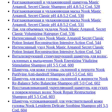
Разглаживающий и увлажняющий шампунь Magic
Arganoil. Secret Classic Shampoo pH 4.8-5.2 Cod. 528
Разглаживающая и увлажняющая маска Nook Magic
Arganoil. Secret Classic pH 4.8-5.2 Cod. 530
Разглаживающая и увлажняющая маска Nook Magic
Arganoil. Secret Classic pH 4.8-5.2 Cod. 531
Лак для объемных укладок Nook Magic Arganoil. Secret
Classic Volumizing Hairspray Cod. 536
Интенсивный уход Nook Magic Arganoil Secret Classic
Potion Instant Reconstruction Intensive Action Cod. 544
Интенсивный уход Nook Magic Arganoil Secret Classic
Potion Instant Reconstruction Intensive Action Cod. 543
Витализирующий стимулирующий шампунь для волос,
склонных к выпадению Nook Energizing Vitalizing
Stimulating Shampoo pH 5,5 Cod. 600
Шампунь для кожи головы, склонной к перхоти Nook
Purifying Anti-dandruff Shampoo pH 5,5 Cod. 601
Шампунь для кожи головы, склонной к жирности Nook
Re-Balance Sebo Balancing Shampoo pH 5,0 Cod. 602
Восстанавливающий укрепляющий шампунь для сухих
и поврежденных волос Nook Repair Restructuring
Shampoo pH 5,5 Cod. 603
Шампунь успокаивающий для чувствительной кожи
головы Nook Leniderm Delicate Soothing Shampoo pH 5,5
Cod. 604