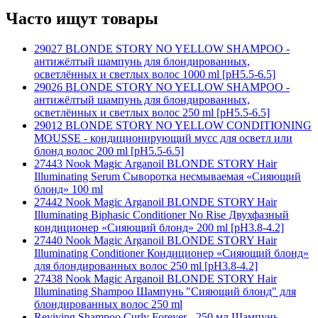
Часто ищут товары
29027 BLONDE STORY NO YELLOW SHAMPOO -
антижёлтый шампунь для блондированных,
осветлённых и светлых волос 1000 ml [рH5.5-6.5]
29026 BLONDE STORY NO YELLOW SHAMPOO -
антижёлтый шампунь для блондированных,
осветлённых и светлых волос 250 ml [рH5.5-6.5]
29012 BLONDE STORY NO YELLOW CONDITIONING
MOUSSE - кондиционирующий мусс для осветл или
блонд волос 200 ml [рH5.5-6.5]
27443 Nook Magic Arganoil BLONDE STORY Hair
Illuminating Serum Сыворотка несмываемая «Сияющий
блонд» 100 ml
27442 Nook Magic Arganoil BLONDE STORY Hair
Illuminating Biphasic Conditioner No Rise Двухфазный
кондиционер «Сияющий блонд» 200 ml [pH3.8-4.2]
27440 Nook Magic Arganoil BLONDE STORY Hair
Illuminating Conditioner Кондиционер «Сияющий блонд»
для блондированных волос 250 ml [pH3.8-4.2]
27438 Nook Magic Arganoil BLONDE STORY Hair
Illuminating Shampoo Шампунь "Сияющий блонд" для
блондированных волос 250 ml
Reviving Shampoo Curly Forever - 250 мл Шампунь