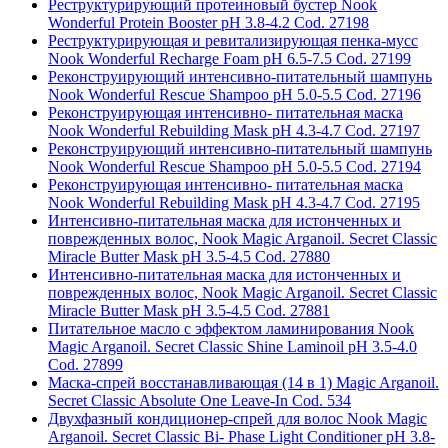
Реструктурирующий протеиновый бустер Nook
Wonderful Protein Booster pH 3.8-4.2 Cod. 27198
Реструктурирующая и ревитализирующая пенка-мусс
Nook Wonderful Recharge Foam pH 6.5-7.5 Cod. 27199
Реконструирующий интенсивно-питательный шампунь
Nook Wonderful Rescue Shampoo pH 5.0-5.5 Cod. 27196
Реконструирующая интенсивно- питательная маска
Nook Wonderful Rebuilding Mask pH 4.3-4.7 Cod. 27197
Реконструирующий интенсивно-питательный шампунь
Nook Wonderful Rescue Shampoo pH 5.0-5.5 Cod. 27194
Реконструирующая интенсивно- питательная маска
Nook Wonderful Rebuilding Mask pH 4.3-4.7 Cod. 27195
Интенсивно-питательная маска для истонченных и
поврежденных волос, Nook Magic Arganoil. Secret Classic
Miracle Butter Mask pH 3.5-4.5 Cod. 27880
Интенсивно-питательная маска для истонченных и
поврежденных волос, Nook Magic Arganoil. Secret Classic
Miracle Butter Mask pH 3.5-4.5 Cod. 27881
Питательное масло с эффектом ламинирования Nook
Magic Arganoil. Secret Classic Shine Laminoil pH 3.5-4.0
Cod. 27899
Маска-спрей восстанавливающая (14 в 1) Magic Arganoil.
Secret Classic Absolute One Leave-In Cod. 534
Двухфазный кондиционер-спрей для волос Nook Magic
Arganoil. Secret Classic Bi- Phase Light Conditioner pH 3.8-