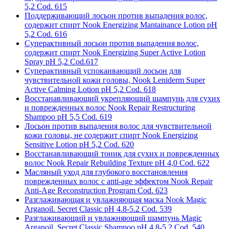
5,2 Cod. 615
Поддерживающий лосьон против выпадения волос,
содержит спирт Nook Energizing Mantainance Lotion pH
5,2 Cod. 616
Суперактивный лосьон против выпадения волос,
содержит спирт Nook Energizing Super Active Lotion
Spray pH 5,2 Cod.617
Суперактивный успокаивающий лосьон для
чувствительной кожи головы, Nook Leniderm Super
Active Calming Lotion pH 5,2 Cod. 618
Восстанавливающий укрепляющий шампунь для сухих
и поврежденных волос Nook Repair Restructuring
Shampoo pH 5,5 Cod. 619
Лосьон против выпадения волос для чувствительной
кожи головы, не содержит спирт Nook Energizing
Sensitive Lotion pH 5,2 Cod. 620
Восстанавливающий тоник для сухих и поврежденных
волос Nook Repair Rebuilding Texture pH 4,0 Cod. 622
Масляный уход для глубокого восстановления
поврежденных волос с anti-age эффектом Nook Repair
Anti-Age Reconstruction Program Cod. 623
Разглаживающая и увлажняющая маска Nook Magic
Arganoil. Secret Classic pH 4.8-5.2 Cod. 539
Разглаживающий и увлажняющий шампунь Magic
Arganoil. Secret Classic Shampoo pH 4.8-5.2 Cod. 540