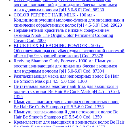
восстанавливающий для придания блеска вьющимся
или кудрявым волосам [pH 5.0-6.0] Cod. 88230
COLOR PERFECT HAIR MILK - 100 мл -
Кондиционирующий молочко-флюид для окрашенных и
химически обработанных волос [pH 4.5-5.0] Cod. 29023
Перманентный краситель с низким содержанием
аммиака Nook The Origin Color Permanent Colouring
Cream Cod. 2000
BLUE PLEX BLEACHING POWDER - 500 г -
Обесцвечивающая голубая пудра с встроенной системой
«Plex» [до 9+ уровней осветления] Cod. 27878
Reviving Shampoo Curly Forever - 1000 мл Шампунь
восстанавливающий для придания блеска вьющимся
или кудрявым волосам [pH 5.0-6.0] Cod. 87304
Разглаживающая маска для непокорных волос Be Hair
Be Smooth Mask pH 4,5 -5,0 Cod. 1360
Питательная маска-эластант anti-frizz для вьющихся и
волнистых волос Be Hair Be Curls Mask pH 4.5 - 5 Cod.
1355
Шампунь –эластант для вьющихся и волнистых волос
Be Hair Be Curls Shampoo pH 5.5-6.0 Cod. 1353
Шампунь разглаживающий для непокорных волос Be
Hair Be Smooth Shampoo pH 5.5-6.0 Cod. 1359
Крем-эластант для вьющихся и волнистых волос Be Hair