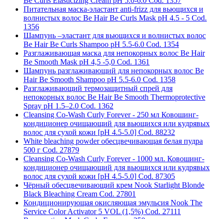
Be Curls Elasticizing Cream pH 5.0-6.0 Cod. 1357
Питательная маска-эластант anti-frizz для вьющихся и
волнистых волос Be Hair Be Curls Mask pH 4.5 - 5 Cod.
1356
Шампунь –эластант для вьющихся и волнистых волос
Be Hair Be Curls Shampoo pH 5.5-6.0 Cod. 1354
Разглаживающая маска для непокорных волос Be Hair
Be Smooth Mask pH 4,5 -5,0 Cod. 1361
Шампунь разглаживающий для непокорных волос Be
Hair Be Smooth Shampoo pH 5.5-6.0 Cod. 1358
Разглаживающий термозащитный спрей для
непокорных волос Be Hair Be Smooth Thermoprotective
Spray pH 1.5–2.0 Cod. 1362
Cleansing Co-Wash Curly Forever - 250 мл Ковошинг-
кондиционер очищающий для вьющихся или кудрявых
волос для сухой кожи [pH 4.5-5.0] Cod. 88232
White bleaching powder обесцвечивающая белая пудра
500 г Cod. 27879
Cleansing Co-Wash Curly Forever - 1000 мл. Ковошинг-
кондиционер очищающий для вьющихся или кудрявых
волос для сухой кожи [pH 4.5-5.0] Cod. 87305
Чёрный обесцвечивающий крем Nook Starlight Blonde
Black Bleaching Cream Cod. 27801
Кондиционирующая окисляющая эмульсия Nook The
Service Color Activator 5 VOL (1,5%) Cod. 27111