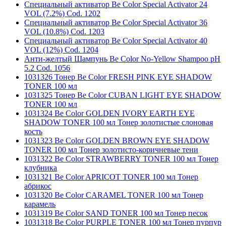
Специальный активатор Be Color Special Activator 24
VOL (7.2%) Cod. 1202
Специальный активатор Be Color Special Activator 36
VOL (10.8%) Cod. 1203
Специальный активатор Be Color Special Activator 40
VOL (12%) Cod. 1204
Анти-желтый Шампунь Be Color No-Yellow Shampoo pH
5.2 Cod. 1056
1031326 Тонер Be Color FRESH PINK EYE SHADOW
TONER 100 мл
1031325 Тонер Be Color CUBAN LIGHT EYE SHADOW
TONER 100 мл
1031324 Be Color GOLDEN IVORY EARTH EYE
SHADOW TONER 100 мл Тонер золотистые слоновая
кость
1031323 Be Color GOLDEN BROWN EYE SHADOW
TONER 100 мл Тонер золотисто-коричневые тени
1031322 Be Color STRAWBERRY TONER 100 мл Тонер
клубника
1031321 Be Color APRICOT TONER 100 мл Тонер
абрикос
1031320 Be Color CARAMEL TONER 100 мл Тонер
карамель
1031319 Be Color SAND TONER 100 мл Тонер песок
1031318 Be Color PURPLE TONER 100 мл Тонер пурпур