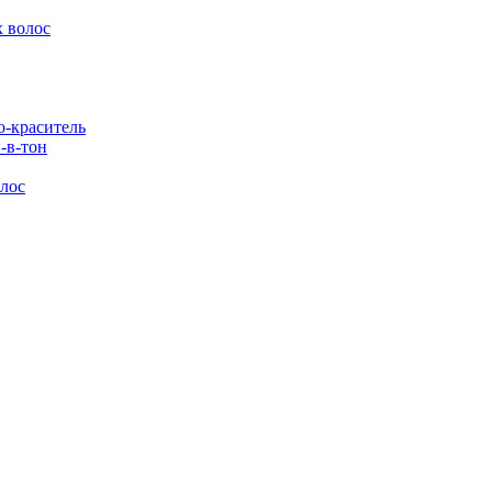
 волос
-краситель
-в-тон
лос