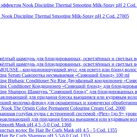
k Discipline Thermal Smooting Milk-Spray pH 2 Cod. 27005
 шампунь для блондированных, осветлённых и светлых воло
 шампунь для блондированных, осветлённых и светлых воло
 - кондиционирующий мусс для осветл или блонд волос 20
ting Serum Сыворотка несмываемая «Сияющий блонд» 100 ml
ing Biphasic Conditioner No Rise Двухфазный кондиционер «Сияю
ing Conditioner Кондиционер «Сияющий блонд» для блондирован
ating Shampoo Шампунь "Сияющий блонд" для блондированных в
анавливающий для придания блеска вьющимся или кудрявым волос
й молочко-флюид для окрашенных и химически обработанных в
ook The Origin Color Permanent Colouring Cream Cod. 2000
я голубая пудра с встроенной системой «Plex» [до 9+ уровне
танавливающий для придания блеска вьющимся или кудрявым воло
mooth Mask pH 4,5 -5,0 Cod. 1360
нистых волос Be Hair Be Curls Mask pH 4.5 - 5 Cod. 1355
ir Be Curls Shampoo pH 5.5-6.0 Cod. 1353