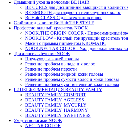
Домашний уход за волосами BE HAIR
BE CURLS для дисциплины вьющихся и волнистых
BE SMOOTH для гладкости непослушных волос
Be Hair CLASSIC для всех типов волос
Стайлинг для волос Be Hair THE STYLE
Профессиональный краситель NOOK
NOOK.THE ORIGIN COLOR - Низкоаммиачный эко
NOOK.FLOW - Кислый тонирующий краситель тон
Маски с прямым пигментом KROMATIC
NOOK.NECTAR COLOR - Уход для окрашенных во
Трихология. Лечение NOOK
Пред-уход за кожей головы
Решение проблем выпадения волос
Решение проблем перхоти
Решение проблем жирной кожи головы
Решение проблем сухости волос и кожи головы
Решение проблем чувствительной кожи головы
ГИПЕРФЕРМЕНТАЦИЯ BEAUTY FAMILY
BEAUTY FAMILY. COMFORT
BEAUTY FAMILY. AGELESS
BEAUTY FAMILY. MYCURLY
BEAUTY FAMILY. HARMONY
BEAUTY FAMILY. SWEETNESS
Уход за волосами NOOK
NECTAR COLOR