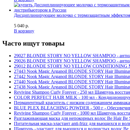
Дисциплинирующее молочко с термозащитным эффектом Noo
5 040 р.
В корзину
Часто ищут товары
29027 BLONDE STORY NO YELLOW SHAMPOO - антижёлтый
29026 BLONDE STORY NO YELLOW SHAMPOO - антижёлтый
29012 BLONDE STORY NO YELLOW CONDITIONING MOUSSE
27443 Nook Magic Arganoil BLONDE STORY Hair Illumina
27442 Nook Magic Arganoil BLONDE STORY Hair Illuminat
27440 Nook Magic Arganoil BLONDE STORY Hair Illuminat
27438 Nook Magic Arganoil BLONDE STORY Hair Illumin
Reviving Shampoo Curly Forever - 250 мл Шампунь восст
COLOR PERFECT HAIR MILK - 100 мл - Кондиционирующи
Перманентный краситель с низким содержанием аммиака N
BLUE PLEX BLEACHING POWDER - 500 г - Обесцвечивающа
Reviving Shampoo Curly Forever - 1000 мл Шампунь восс
Разглаживающая маска для непокорных волос Be Hair Be S
Питательная маска-эластант anti-frizz для вьющихся и вол
Шампунь –эластант для вьющихся и волнистых волос Be Ha