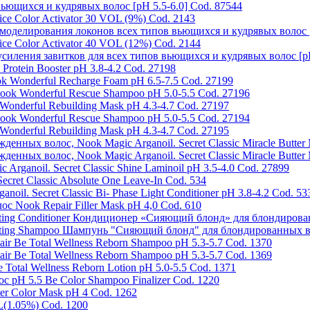
 вьющихся и кудрявых волос [pH 5.5-6.0] Cod. 87544
 Color Activator 30 VOL (9%) Cod. 2143
ля моделирования локонов всех типов вьющихся и кудрявых волос 
 Color Activator 40 VOL (12%) Cod. 2144
я усиления завитков для всех типов вьющихся и кудрявых волос [p
otein Booster pH 3.8-4.2 Cod. 27198
Wonderful Recharge Foam pH 6.5-7.5 Cod. 27199
 Wonderful Rescue Shampoo pH 5.0-5.5 Cod. 27196
nderful Rebuilding Mask pH 4.3-4.7 Cod. 27197
 Wonderful Rescue Shampoo pH 5.0-5.5 Cod. 27194
nderful Rebuilding Mask pH 4.3-4.7 Cod. 27195
нных волос, Nook Magic Arganoil. Secret Classic Miracle Butter 
нных волос, Nook Magic Arganoil. Secret Classic Miracle Butter 
ganoil. Secret Classic Shine Laminoil pH 3.5-4.0 Cod. 27899
cret Classic Absolute One Leave-In Cod. 534
l. Secret Classic Bi- Phase Light Conditioner pH 3.8-4.2 Cod. 53
 Nook Repair Filler Mask pH 4,0 Cod. 610
ing Conditioner Кондиционер «Сияющий блонд» для блондирован
ating Shampoo Шампунь "Сияющий блонд" для блондированных в
 Be Total Wellness Reborn Shampoo pH 5.3-5.7 Cod. 1370
 Be Total Wellness Reborn Shampoo pH 5.3-5.7 Cod. 1369
tal Wellness Reborn Lotion pH 5.0-5.5 Cod. 1371
pH 5.5 Be Color Shampoo Finalizer Cod. 1220
er Color Mask pH 4 Cod. 1262
L(1.05%) Cod. 1200