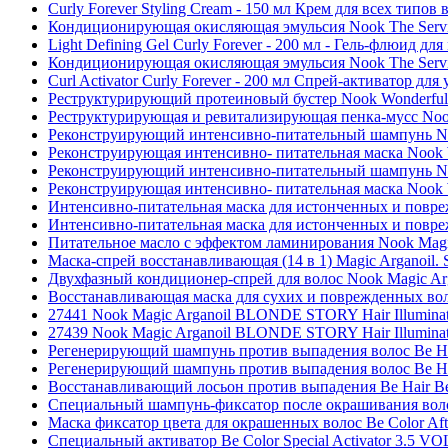
Curly Forever Styling Cream - 150 мл Крем для всех типов
Кондиционирующая окисляющая эмульсия Nook The Service
Light Defining Gel Curly Forever - 200 мл - Гель-флюид д
Кондиционирующая окисляющая эмульсия Nook The Service
Curl Activator Curly Forever - 200 мл Спрей-активатор дл
Реструктурирующий протеиновый бустер Nook Wonderful Pr
Реструктурирующая и ревитализирующая пенка-мусс Nook 
Реконструирующий интенсивно-питательный шампунь Nook
Реконструирующая интенсивно- питательная маска Nook Wo
Реконструирующий интенсивно-питательный шампунь Nook
Реконструирующая интенсивно- питательная маска Nook Wo
Интенсивно-питательная маска для истонченных и поврежде
Интенсивно-питательная маска для истонченных и поврежде
Питательное масло с эффектом ламинирования Nook Magic Ar
Маска-спрей восстанавливающая (14 в 1) Magic Arganoil. Se
Двухфазный кондиционер-спрей для волос Nook Magic Arganoi
Восстанавливающая маска для сухих и поврежденных волос
27441 Nook Magic Arganoil BLONDE STORY Hair Illuminat
27439 Nook Magic Arganoil BLONDE STORY Hair Illumin
Регенерирующий шампунь против выпадения волос Be Hair
Регенерирующий шампунь против выпадения волос Be Hair
Восстанавливающий лосьон против выпадения Be Hair Be To
Специальный шампунь-фиксатор после окрашивания волос 
Маска фиксатор цвета для окрашенных волос Be Color Aft
Специальный активатор Be Color Special Activator 3.5 VO