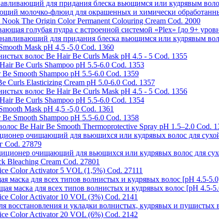
анавливающий для придания блеска вьющимся или кудрявым волос
й молочко-флюид для окрашенных и химически обработанных в
ook The Origin Color Permanent Colouring Cream Cod. 2000
я голубая пудра с встроенной системой «Plex» [до 9+ уровне
танавливающий для придания блеска вьющимся или кудрявым воло
mooth Mask pH 4,5 -5,0 Cod. 1360
нистых волос Be Hair Be Curls Mask pH 4.5 - 5 Cod. 1355
ir Be Curls Shampoo pH 5.5-6.0 Cod. 1353
Be Smooth Shampoo pH 5.5-6.0 Cod. 1359
Curls Elasticizing Cream pH 5.0-6.0 Cod. 1357
нистых волос Be Hair Be Curls Mask pH 4.5 - 5 Cod. 1356
ir Be Curls Shampoo pH 5.5-6.0 Cod. 1354
mooth Mask pH 4,5 -5,0 Cod. 1361
Be Smooth Shampoo pH 5.5-6.0 Cod. 1358
ос Be Hair Be Smooth Thermoprotective Spray pH 1.5–2.0 Cod. 1
диционер очищающий для вьющихся или кудрявых волос для сухой 
г Cod. 27879
ндиционер очищающий для вьющихся или кудрявых волос для сухо
k Bleaching Cream Cod. 27801
 Color Activator 5 VOL (1,5%) Cod. 27111
щая маска для всех типов волнистых и кудрявых волос [pH 4.5-5.0
ющая маска для всех типов волнистых и кудрявых волос [pH 4.5-5.
 Color Activator 10 VOL (3%) Cod. 2141
 для восстановления и укладки волнистых, кудрявых и пушистых в
 Color Activator 20 VOL (6%) Cod. 2142