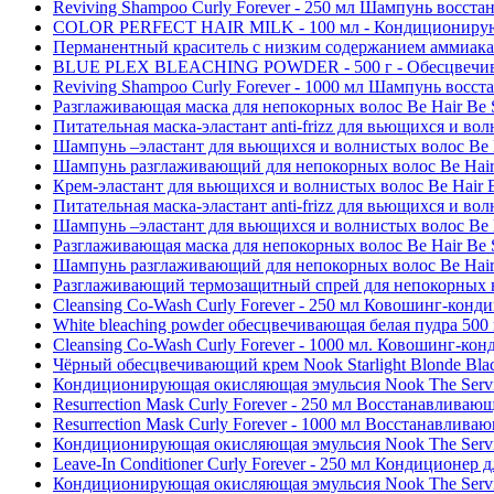
Reviving Shampoo Curly Forever - 250 мл Шампунь восст
COLOR PERFECT HAIR MILK - 100 мл - Кондиционирующи
Перманентный краситель с низким содержанием аммиака N
BLUE PLEX BLEACHING POWDER - 500 г - Обесцвечивающа
Reviving Shampoo Curly Forever - 1000 мл Шампунь восс
Разглаживающая маска для непокорных волос Be Hair Be S
Питательная маска-эластант anti-frizz для вьющихся и вол
Шампунь –эластант для вьющихся и волнистых волос Be Ha
Шампунь разглаживающий для непокорных волос Be Hair 
Крем-эластант для вьющихся и волнистых волос Be Hair Be 
Питательная маска-эластант anti-frizz для вьющихся и вол
Шампунь –эластант для вьющихся и волнистых волос Be Ha
Разглаживающая маска для непокорных волос Be Hair Be S
Шампунь разглаживающий для непокорных волос Be Hair 
Разглаживающий термозащитный спрей для непокорных вол
Cleansing Co-Wash Curly Forever - 250 мл Ковошинг-кон
White bleaching powder обесцвечивающая белая пудра 500 
Cleansing Co-Wash Curly Forever - 1000 мл. Ковошинг-ко
Чёрный обесцвечивающий крем Nook Starlight Blonde Blac
Кондиционирующая окисляющая эмульсия Nook The Service
Resurrection Mask Curly Forever - 250 мл Восстанавливаю
Resurrection Mask Curly Forever - 1000 мл Восстанавлива
Кондиционирующая окисляющая эмульсия Nook The Service
Leave-In Conditioner Curly Forever - 250 мл Кондиционер
Кондиционирующая окисляющая эмульсия Nook The Service