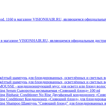
 шампунь для блондированных, осветлённых и светлых воло
 шампунь для блондированных, осветлённых и светлых воло
 - кондиционирующий мусс для осветл или блонд волос 20
ting Serum Сыворотка несмываемая «Сияющий блонд» 100 ml
ing Biphasic Conditioner No Rise Двухфазный кондиционер «Сияю
ing Conditioner Кондиционер «Сияющий блонд» для блондирован
ating Shampoo Шампунь "Сияющий блонд" для блондированных в