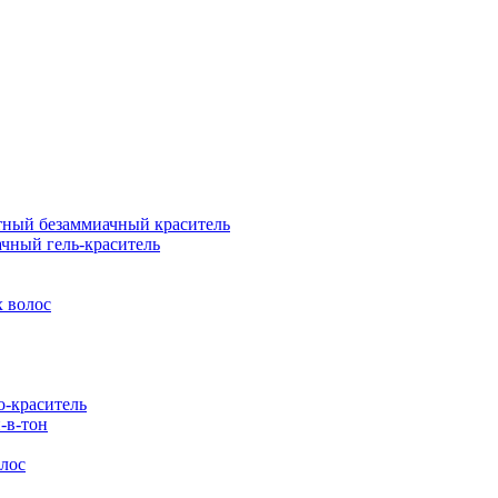
ый безаммиачный краситель
ный гель-краситель
 волос
-краситель
-в-тон
лос