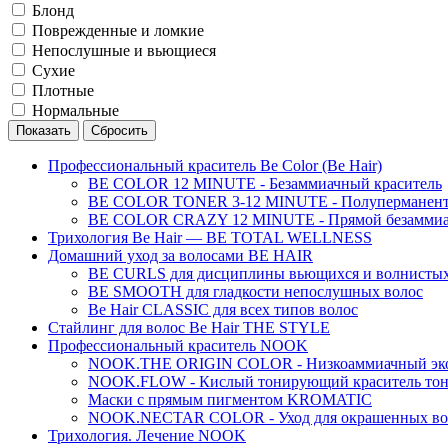
Блонд
Поврежденные и ломкие
Непослушные и вьющиеся
Сухие
Плотные
Нормальные
Профессиональный краситель Be Color (Be Hair)
BE COLOR 12 MINUTE - Безаммиачный краситель
BE COLOR TONER 3-12 MINUTE - Полуперманентн
BE COLOR CRAZY 12 MINUTE - Прямой безаммиач
Трихология Be Hair — BE TOTAL WELLNESS
Домашний уход за волосами BE HAIR
BE CURLS для дисциплины вьющихся и волнистых
BE SMOOTH для гладкости непослушных волос
Be Hair CLASSIC для всех типов волос
Стайлинг для волос Be Hair THE STYLE
Профессиональный краситель NOOK
NOOK.THE ORIGIN COLOR - Низкоаммиачный эко
NOOK.FLOW - Кислый тонирующий краситель тон
Маски с прямым пигментом KROMATIC
NOOK.NECTAR COLOR - Уход для окрашенных во
Трихология. Лечение NOOK