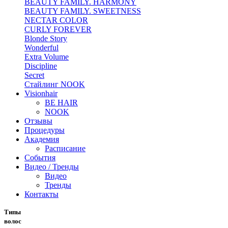
BEAUTY FAMILY. HARMONY
BEAUTY FAMILY. SWEETNESS
NECTAR COLOR
CURLY FOREVER
Blonde Story
Wonderful
Extra Volume
Discipline
Secret
Стайлинг NOOK
Visionhair
BE HAIR
NOOK
Отзывы
Процедуры
Академия
Расписание
События
Видео / Тренды
Видео
Тренды
Контакты
Типы
волос