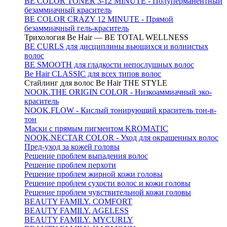
BE COLOR TONER 3-12 MINUTE - Полуперманентный
безаммиачный краситель
BE COLOR CRAZY 12 MINUTE - Прямой
безаммиачный гель-краситель
Трихология Be Hair — BE TOTAL WELLNESS
BE CURLS для дисциплины вьющихся и волнистых
волос
BE SMOOTH для гладкости непослушных волос
Be Hair CLASSIC для всех типов волос
Стайлинг для волос Be Hair THE STYLE
NOOK.THE ORIGIN COLOR - Низкоаммиачный эко-
краситель
NOOK.FLOW - Кислый тонирующий краситель тон-в-
тон
Маски с прямым пигментом KROMATIC
NOOK.NECTAR COLOR - Уход для окрашенных волос
Пред-уход за кожей головы
Решение проблем выпадения волос
Решение проблем перхоти
Решение проблем жирной кожи головы
Решение проблем сухости волос и кожи головы
Решение проблем чувствительной кожи головы
BEAUTY FAMILY. COMFORT
BEAUTY FAMILY. AGELESS
BEAUTY FAMILY. MYCURLY