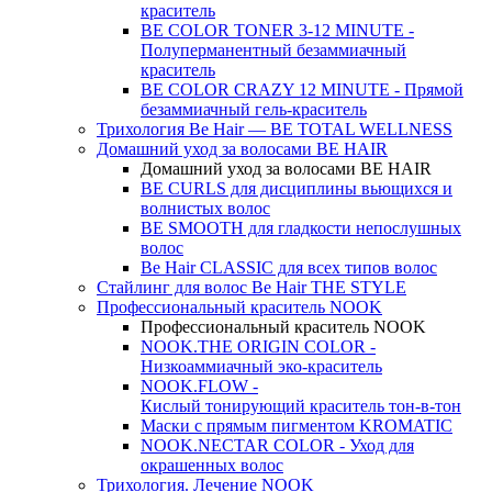
краситель
BE COLOR TONER 3-12 MINUTE -
Полуперманентный безаммиачный
краситель
BE COLOR CRAZY 12 MINUTE - Прямой
безаммиачный гель-краситель
Трихология Be Hair — BE TOTAL WELLNESS
Домашний уход за волосами BE HAIR
Домашний уход за волосами BE HAIR
BE CURLS для дисциплины вьющихся и
волнистых волос
BE SMOOTH для гладкости непослушных
волос
Be Hair CLASSIC для всех типов волос
Стайлинг для волос Be Hair THE STYLE
Профессиональный краситель NOOK
Профессиональный краситель NOOK
NOOK.THE ORIGIN COLOR -
Низкоаммиачный эко-краситель
NOOK.FLOW -
Кислый тонирующий краситель тон-в-тон
Маски с прямым пигментом KROMATIC
NOOK.NECTAR COLOR - Уход для
окрашенных волос
Трихология. Лечение NOOK