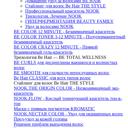
Домашний уход за волосами BE HAIR
Стайлинг для волос Be Hair THE STYLE
Профессиональный краситель NOOK
Трихология. Лечение NOOK
ГИПЕРФЕРМЕНТАЦИЯ BEAUTY FAMILY
Уход за волосами NOOK
BE COLOR 12 MINUTE - Безаммиачный краситель
BE COLOR TONER 3-12 MINUTE - Полуперманентный
безаммиачный краситель
BE COLOR CRAZY 12 MINUTE - Прямой
безаммиачный гель-краситель
Трихология Be Hair — BE TOTAL WELLNESS
BE CURLS для дисциплины вьющихся и волнистых
волос
BE SMOOTH для гладкости непослушных волос
Be Hair CLASSIC для всех типов волос
Стайлинг для волос Be Hair THE STYLE
NOOK.THE ORIGIN COLOR - Низкоаммиачный эко-
краситель
NOOK.FLOW - Кислый тонирующий краситель тон-в-
тон
Маски с прямым пигментом KROMATIC
NOOK.NECTAR COLOR - Уход для окрашенных волос
Пред-уход за кожей головы
Решение проблем выпадения волос