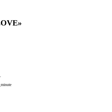
LOVE»
.
_minute