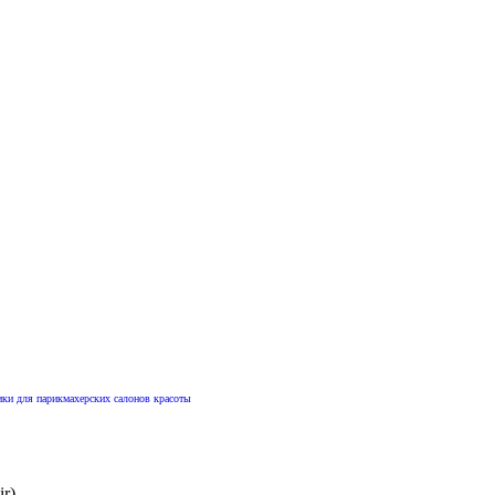
ики для парикмахерских салонов красоты
r)