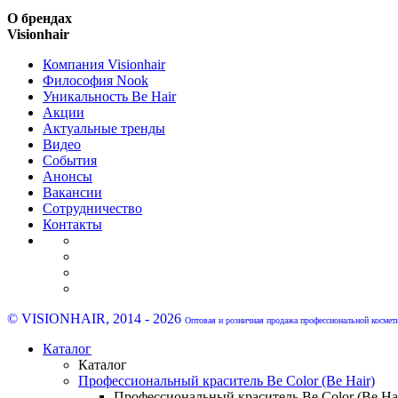
О брендах
Visionhair
Компания Visionhair
Философия Nook
Уникальность Be Hair
Акции
Актуальные тренды
Видео
События
Анонсы
Вакансии
Сотрудничество
Контакты
© VISIONHAIR, 2014 - 2026
Оптовая и розничная продажа профессиональной космет
Каталог
Каталог
Профессиональный краситель Be Color (Be Hair)
Профессиональный краситель Be Color (Be Hai