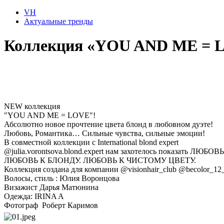
VH
Актуальные тренды
Коллекция «YOU AND ME = 
NEW коллекция
"YOU AND ME = LOVE"!
Абсолютно новое прочтение цвета блонд в любовном дуэте!
Любовь, Романтика… Сильные чувства, сильные эмоции!
В совместной коллекции с International blond expert
@julia.vorontsova.blond.expert нам захотелось показать ЛЮБОВЬ
ЛЮБОВЬ К БЛОНДУ. ЛЮБОВЬ К ЧИСТОМУ ЦВЕТУ.
Коллекция создана для компании @visionhair_club @becolor_12
Волосы, стиль : Юлия Воронцова
Визажист Дарья Матюнина
Одежда: IRINA A
Фотограф Роберт Каримов