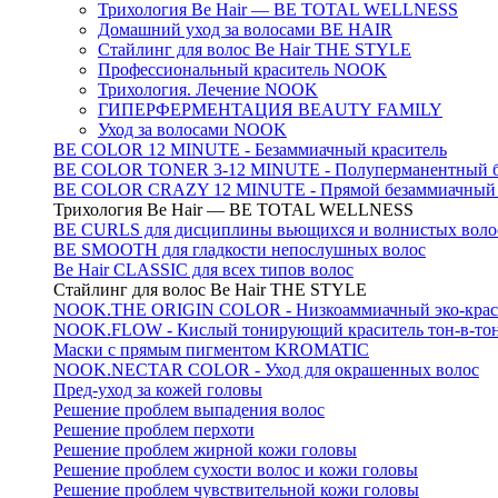
Трихология Be Hair — BE TOTAL WELLNESS
Домашний уход за волосами BE HAIR
Стайлинг для волос Be Hair THE STYLE
Профессиональный краситель NOOK
Трихология. Лечение NOOK
ГИПЕРФЕРМЕНТАЦИЯ BEAUTY FAMILY
Уход за волосами NOOK
BE COLOR 12 MINUTE - Безаммиачный краситель
BE COLOR TONER 3-12 MINUTE - Полуперманентный б
BE COLOR CRAZY 12 MINUTE - Прямой безаммиачный г
Трихология Be Hair — BE TOTAL WELLNESS
BE CURLS для дисциплины вьющихся и волнистых воло
BE SMOOTH для гладкости непослушных волос
Be Hair CLASSIC для всех типов волос
Стайлинг для волос Be Hair THE STYLE
NOOK.THE ORIGIN COLOR - Низкоаммиачный эко-крас
NOOK.FLOW - Кислый тонирующий краситель тон-в-то
Маски с прямым пигментом KROMATIC
NOOK.NECTAR COLOR - Уход для окрашенных волос
Пред-уход за кожей головы
Решение проблем выпадения волос
Решение проблем перхоти
Решение проблем жирной кожи головы
Решение проблем сухости волос и кожи головы
Решение проблем чувствительной кожи головы