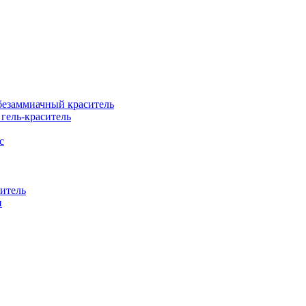
езаммиачный краситель
ель-краситель
с
итель
н