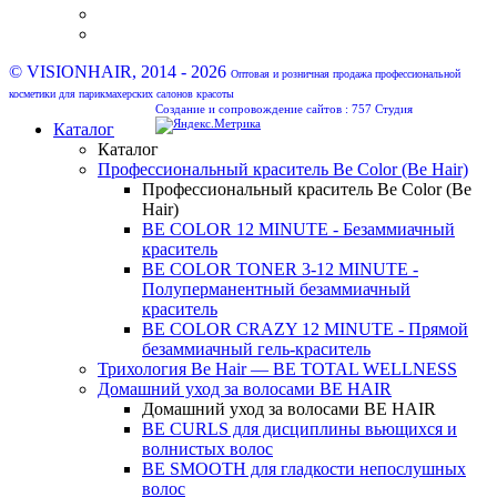
© VISIONHAIR, 2014 - 2026
Оптовая и розничная продажа профессиональной
косметики для парикмахерских салонов красоты
Создание и сопровождение сайтов :
757 Студия
Каталог
Каталог
Профессиональный краситель Be Color (Be Hair)
Профессиональный краситель Be Color (Be
Hair)
BE COLOR 12 MINUTE - Безаммиачный
краситель
BE COLOR TONER 3-12 MINUTE -
Полуперманентный безаммиачный
краситель
BE COLOR CRAZY 12 MINUTE - Прямой
безаммиачный гель-краситель
Трихология Be Hair — BE TOTAL WELLNESS
Домашний уход за волосами BE HAIR
Домашний уход за волосами BE HAIR
BE CURLS для дисциплины вьющихся и
волнистых волос
BE SMOOTH для гладкости непослушных
волос