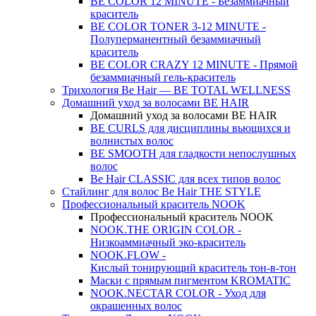
BE COLOR 12 MINUTE - Безаммиачный
краситель
BE COLOR TONER 3-12 MINUTE -
Полуперманентный безаммиачный
краситель
BE COLOR CRAZY 12 MINUTE - Прямой
безаммиачный гель-краситель
Трихология Be Hair — BE TOTAL WELLNESS
Домашний уход за волосами BE HAIR
Домашний уход за волосами BE HAIR
BE CURLS для дисциплины вьющихся и
волнистых волос
BE SMOOTH для гладкости непослушных
волос
Be Hair CLASSIC для всех типов волос
Стайлинг для волос Be Hair THE STYLE
Профессиональный краситель NOOK
Профессиональный краситель NOOK
NOOK.THE ORIGIN COLOR -
Низкоаммиачный эко-краситель
NOOK.FLOW -
Кислый тонирующий краситель тон-в-тон
Маски с прямым пигментом KROMATIC
NOOK.NECTAR COLOR - Уход для
окрашенных волос