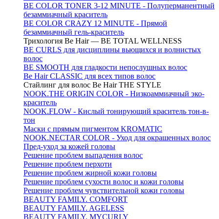
BE COLOR TONER 3-12 MINUTE - Полуперманентный
безаммиачный краситель
BE COLOR CRAZY 12 MINUTE - Прямой
безаммиачный гель-краситель
Трихология Be Hair — BE TOTAL WELLNESS
BE CURLS для дисциплины вьющихся и волнистых
волос
BE SMOOTH для гладкости непослушных волос
Be Hair CLASSIC для всех типов волос
Стайлинг для волос Be Hair THE STYLE
NOOK.THE ORIGIN COLOR - Низкоаммиачный эко-
краситель
NOOK.FLOW - Кислый тонирующий краситель тон-в-
тон
Маски с прямым пигментом KROMATIC
NOOK.NECTAR COLOR - Уход для окрашенных волос
Пред-уход за кожей головы
Решение проблем выпадения волос
Решение проблем перхоти
Решение проблем жирной кожи головы
Решение проблем сухости волос и кожи головы
Решение проблем чувствительной кожи головы
BEAUTY FAMILY. COMFORT
BEAUTY FAMILY. AGELESS
BEAUTY FAMILY. MYCURLY