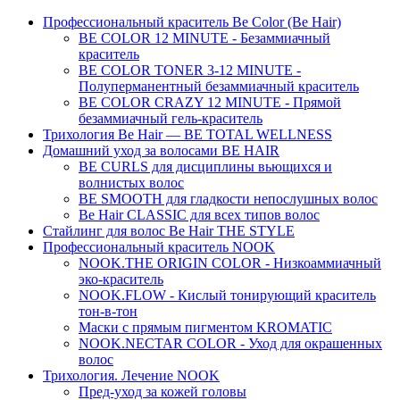
Профессиональный краситель Be Color (Be Hair)
BE COLOR 12 MINUTE - Безаммиачный
краситель
BE COLOR TONER 3-12 MINUTE -
Полуперманентный безаммиачный краситель
BE COLOR CRAZY 12 MINUTE - Прямой
безаммиачный гель-краситель
Трихология Be Hair — BE TOTAL WELLNESS
Домашний уход за волосами BE HAIR
BE CURLS для дисциплины вьющихся и
волнистых волос
BE SMOOTH для гладкости непослушных волос
Be Hair CLASSIC для всех типов волос
Стайлинг для волос Be Hair THE STYLE
Профессиональный краситель NOOK
NOOK.THE ORIGIN COLOR - Низкоаммиачный
эко-краситель
NOOK.FLOW - Кислый тонирующий краситель
тон-в-тон
Маски с прямым пигментом KROMATIC
NOOK.NECTAR COLOR - Уход для окрашенных
волос
Трихология. Лечение NOOK
Пред-уход за кожей головы