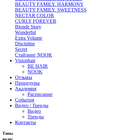
BEAUTY FAMILY. HARMONY
BEAUTY FAMILY. SWEETNESS
NECTAR COLOR
CURLY FOREVER
Blonde Story
Wonderful
Extra Volume
Discipline
Secret
Стайлинг NOOK
Visionhair
BE HAIR
NOOK
Отзывы
Процедуры
Академия
Расписание
События
Видео / Тренды
Видео
Тренды
Контакты
Типы
волос