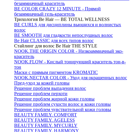
безаммиачный краситель
BE COLOR CRAZY 12 MINUTE - Прямой
безаммиачный гель-краситель
Трихология Be Hair — BE TOTAL WELLNESS
BE CURLS для дисциплины вьющихся и волнистых
волос
BE SMOOTH для гладкости непослушных волос
Be Hair CLASSIC для всех типов волос
Стайлинг для волос Be Hair THE STYLE
NOOK.THE ORIGIN COLOR - Низкоаммиачный эко-
краситель
NOOK.FLOW - Кислый тонирующий краситель тон-в-
тон
Маски с прямым пигментом KROMATIC
NOOK.NECTAR COLOR - Уход для окрашенных волос
Пред-уход за кожей головы
Решение проблем выпадения волос
Решение проблем перхоти
Решение проблем жирной кожи головы
Решение проблем сухости волос и кожи головы
Решение проблем чувствительной кожи головы
BEAUTY FAMILY. COMFORT
BEAUTY FAMILY. AGELESS
BEAUTY FAMILY. MYCURLY
BEAUTY FAMILY. HARMONY