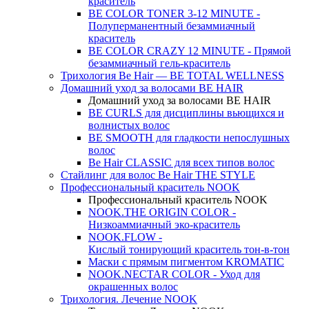
краситель
BE COLOR TONER 3-12 MINUTE -
Полуперманентный безаммиачный
краситель
BE COLOR CRAZY 12 MINUTE - Прямой
безаммиачный гель-краситель
Трихология Be Hair — BE TOTAL WELLNESS
Домашний уход за волосами BE HAIR
Домашний уход за волосами BE HAIR
BE CURLS для дисциплины вьющихся и
волнистых волос
BE SMOOTH для гладкости непослушных
волос
Be Hair CLASSIC для всех типов волос
Стайлинг для волос Be Hair THE STYLE
Профессиональный краситель NOOK
Профессиональный краситель NOOK
NOOK.THE ORIGIN COLOR -
Низкоаммиачный эко-краситель
NOOK.FLOW -
Кислый тонирующий краситель тон-в-тон
Маски с прямым пигментом KROMATIC
NOOK.NECTAR COLOR - Уход для
окрашенных волос
Трихология. Лечение NOOK