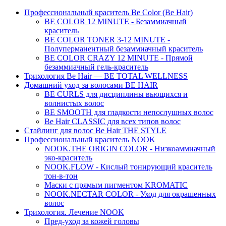
Профессиональный краситель Be Color (Be Hair)
BE COLOR 12 MINUTE - Безаммиачный
краситель
BE COLOR TONER 3-12 MINUTE -
Полуперманентный безаммиачный краситель
BE COLOR CRAZY 12 MINUTE - Прямой
безаммиачный гель-краситель
Трихология Be Hair — BE TOTAL WELLNESS
Домашний уход за волосами BE HAIR
BE CURLS для дисциплины вьющихся и
волнистых волос
BE SMOOTH для гладкости непослушных волос
Be Hair CLASSIC для всех типов волос
Стайлинг для волос Be Hair THE STYLE
Профессиональный краситель NOOK
NOOK.THE ORIGIN COLOR - Низкоаммиачный
эко-краситель
NOOK.FLOW - Кислый тонирующий краситель
тон-в-тон
Маски с прямым пигментом KROMATIC
NOOK.NECTAR COLOR - Уход для окрашенных
волос
Трихология. Лечение NOOK
Пред-уход за кожей головы