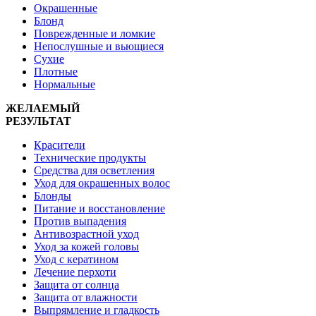
Окрашенные
Блонд
Поврежденные и ломкие
Непослушные и вьющиеся
Сухие
Плотные
Нормальные
ЖЕЛАЕМЫЙ
РЕЗУЛЬТАТ
Красители
Технические продукты
Средства для осветления
Уход для окрашенных волос
Блонды
Питание и восстановление
Против выпадения
Антивозрастной уход
Уход за кожей головы
Уход с кератином
Лечение перхоти
Защита от солнца
Защита от влажности
Выпрямление и гладкость