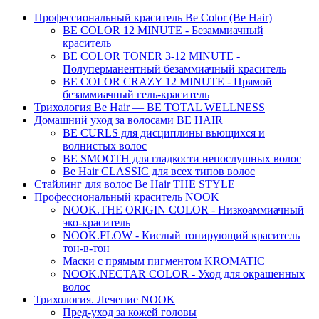
Профессиональный краситель Be Color (Be Hair)
BE COLOR 12 MINUTE - Безаммиачный
краситель
BE COLOR TONER 3-12 MINUTE -
Полуперманентный безаммиачный краситель
BE COLOR CRAZY 12 MINUTE - Прямой
безаммиачный гель-краситель
Трихология Be Hair — BE TOTAL WELLNESS
Домашний уход за волосами BE HAIR
BE CURLS для дисциплины вьющихся и
волнистых волос
BE SMOOTH для гладкости непослушных волос
Be Hair CLASSIC для всех типов волос
Стайлинг для волос Be Hair THE STYLE
Профессиональный краситель NOOK
NOOK.THE ORIGIN COLOR - Низкоаммиачный
эко-краситель
NOOK.FLOW - Кислый тонирующий краситель
тон-в-тон
Маски с прямым пигментом KROMATIC
NOOK.NECTAR COLOR - Уход для окрашенных
волос
Трихология. Лечение NOOK
Пред-уход за кожей головы