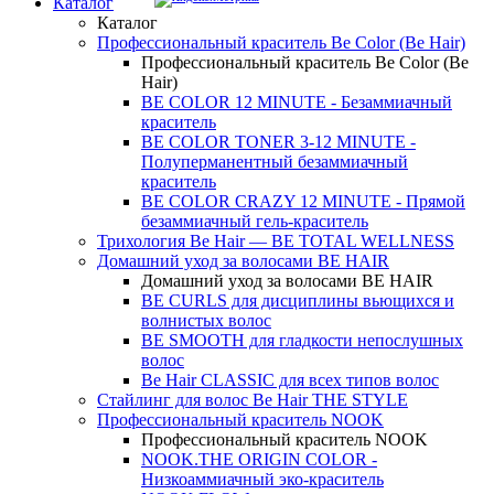
Каталог
Каталог
Профессиональный краситель Be Color (Be Hair)
Профессиональный краситель Be Color (Be
Hair)
BE COLOR 12 MINUTE - Безаммиачный
краситель
BE COLOR TONER 3-12 MINUTE -
Полуперманентный безаммиачный
краситель
BE COLOR CRAZY 12 MINUTE - Прямой
безаммиачный гель-краситель
Трихология Be Hair — BE TOTAL WELLNESS
Домашний уход за волосами BE HAIR
Домашний уход за волосами BE HAIR
BE CURLS для дисциплины вьющихся и
волнистых волос
BE SMOOTH для гладкости непослушных
волос
Be Hair CLASSIC для всех типов волос
Стайлинг для волос Be Hair THE STYLE
Профессиональный краситель NOOK
Профессиональный краситель NOOK
NOOK.THE ORIGIN COLOR -
Низкоаммиачный эко-краситель