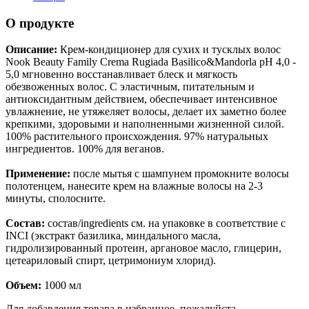
О продукте
Описание:
Крем-кондиционер для сухих и тусклых волос
Nook Beauty Family Crema Rugiada Basilico&Mandorla pH 4,0 -
5,0 мгновенно восстанавливает блеск и мягкость
обезвоженных волос. С эластичным, питательным и
антиоксидантным действием, обеспечивает интенсивное
увлажнение, не утяжеляет волосы, делает их заметно более
крепкими, здоровыми и наполненными жизненной силой.
100% растительного происхождения. 97% натуральных
ингредиентов. 100% для веганов.
Применение:
после мытья с шампунем промокните волосы
полотенцем, нанесите крем на влажные волосы на 2-3
минуты, сполосните.
Состав:
состав/ingredients см. на упаковке в соответствие с
INCI (экстракт базилика, миндального масла,
гидролизированный протеин, аргановое масло, глицерин,
цетеариловый спирт, цетримониум хлорид).
Объем:
1000 мл
Для добавления товара в избранное, пожалуйста,