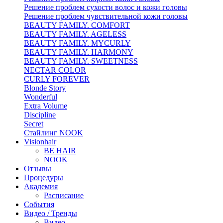
Решение проблем сухости волос и кожи головы
Решение проблем чувствительной кожи головы
BEAUTY FAMILY. COMFORT
BEAUTY FAMILY. AGELESS
BEAUTY FAMILY. MYCURLY
BEAUTY FAMILY. HARMONY
BEAUTY FAMILY. SWEETNESS
NECTAR COLOR
CURLY FOREVER
Blonde Story
Wonderful
Extra Volume
Discipline
Secret
Стайлинг NOOK
Visionhair
BE HAIR
NOOK
Отзывы
Процедуры
Академия
Расписание
События
Видео / Тренды
Видео