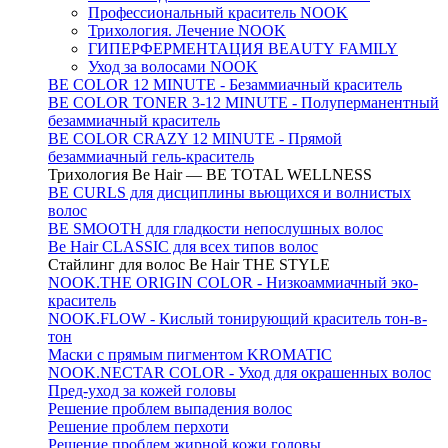
Профессиональный краситель NOOK
Трихология. Лечение NOOK
ГИПЕРФЕРМЕНТАЦИЯ BEAUTY FAMILY
Уход за волосами NOOK
BE COLOR 12 MINUTE - Безаммиачный краситель
BE COLOR TONER 3-12 MINUTE - Полуперманентный
безаммиачный краситель
BE COLOR CRAZY 12 MINUTE - Прямой
безаммиачный гель-краситель
Трихология Be Hair — BE TOTAL WELLNESS
BE CURLS для дисциплины вьющихся и волнистых
волос
BE SMOOTH для гладкости непослушных волос
Be Hair CLASSIC для всех типов волос
Стайлинг для волос Be Hair THE STYLE
NOOK.THE ORIGIN COLOR - Низкоаммиачный эко-
краситель
NOOK.FLOW - Кислый тонирующий краситель тон-в-
тон
Маски с прямым пигментом KROMATIC
NOOK.NECTAR COLOR - Уход для окрашенных волос
Пред-уход за кожей головы
Решение проблем выпадения волос
Решение проблем перхоти
Решение проблем жирной кожи головы