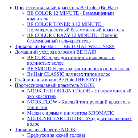
Профессиональный краситель Be Color (Be Hair)
BE COLOR 12 MINUTE - Безаммиачный
краситель
BE COLOR TONER 3-12 MINUTE -
Полуперманентный безаммиачный краситель
BE COLOR CRAZY 12 MINUTE - Прямой
безаммиачный гель-краситель
Трихология Be Hair — BE TOTAL WELLNESS
Домашний уход за волосами BE HAIR
BE CURLS для дисциплины вьющихся и
волнистых волос
BE SMOOTH для гладкости непослушных волос
Be Hair CLASSIC для всех типов волос
Стайлинг для волос Be Hair THE STYLE
Профессиональный краситель NOOK
NOOK.THE ORIGIN COLOR - Низкоаммиачный
эко-краситель
NOOK.FLOW - Кислый тонирующий краситель
тон-в-тон
Маски с прямым пигментом KROMATIC
NOOK.NECTAR COLOR - Уход для окрашенных
волос
Трихология. Лечение NOOK
Пред-уход за кожей головы