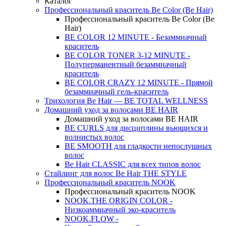
Каталог
Профессиональный краситель Be Color (Be Hair)
Профессиональный краситель Be Color (Be
Hair)
BE COLOR 12 MINUTE - Безаммиачный
краситель
BE COLOR TONER 3-12 MINUTE -
Полуперманентный безаммиачный
краситель
BE COLOR CRAZY 12 MINUTE - Прямой
безаммиачный гель-краситель
Трихология Be Hair — BE TOTAL WELLNESS
Домашний уход за волосами BE HAIR
Домашний уход за волосами BE HAIR
BE CURLS для дисциплины вьющихся и
волнистых волос
BE SMOOTH для гладкости непослушных
волос
Be Hair CLASSIC для всех типов волос
Стайлинг для волос Be Hair THE STYLE
Профессиональный краситель NOOK
Профессиональный краситель NOOK
NOOK.THE ORIGIN COLOR -
Низкоаммиачный эко-краситель
NOOK.FLOW -