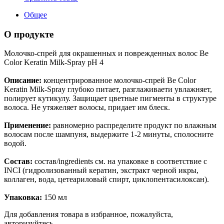
Общее
О продукте
Молочко-спрей для окрашенных и поврежденных волос Be
Color Keratin Milk-Spray pH 4
Описание:
концентрированное молочко-спрей Be Color
Keratin Milk-Spray глубоко питает, разглаживаети увлажняет,
полирует кутикулу. Защищает цветные пигменты в структуре
волоса. Не утяжеляет волосы, придает им блеск.
Применение:
равномерно распределите продукт по влажным
волосам после шампуня, выдержите 1-2 минуты, сполосните
водой.
Состав:
состав/ingredients см. на упаковке в соответствие с
INCI (гидролизованный кератин, экстракт черной икры,
коллаген, вода, цетеариловый спирт, циклопентасилоксан).
Упаковка:
150 мл
Для добавления товара в избранное, пожалуйста,
авторизуйтесь