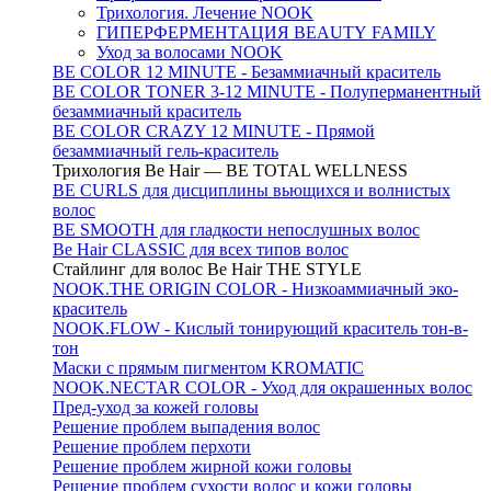
Трихология. Лечение NOOK
ГИПЕРФЕРМЕНТАЦИЯ BEAUTY FAMILY
Уход за волосами NOOK
BE COLOR 12 MINUTE - Безаммиачный краситель
BE COLOR TONER 3-12 MINUTE - Полуперманентный
безаммиачный краситель
BE COLOR CRAZY 12 MINUTE - Прямой
безаммиачный гель-краситель
Трихология Be Hair — BE TOTAL WELLNESS
BE CURLS для дисциплины вьющихся и волнистых
волос
BE SMOOTH для гладкости непослушных волос
Be Hair CLASSIC для всех типов волос
Стайлинг для волос Be Hair THE STYLE
NOOK.THE ORIGIN COLOR - Низкоаммиачный эко-
краситель
NOOK.FLOW - Кислый тонирующий краситель тон-в-
тон
Маски с прямым пигментом KROMATIC
NOOK.NECTAR COLOR - Уход для окрашенных волос
Пред-уход за кожей головы
Решение проблем выпадения волос
Решение проблем перхоти
Решение проблем жирной кожи головы
Решение проблем сухости волос и кожи головы