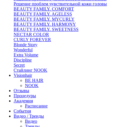
Решение проблем чувствительной кожи головы
BEAUTY FAMILY. COMFORT
BEAUTY FAMILY. AGELESS
BEAUTY FAMILY. MYCURLY
BEAUTY FAMILY. HARMONY
BEAUTY FAMILY. SWEETNESS
NECTAR COLOR
CURLY FOREVER
Blonde Story
Wonderful
Extra Volume
Discipline
Secret
Стайлинг NOOK
Visionhair
BE HAIR
NOOK
Отзывы
Процедуры
Академия
Расписание
События
Видео / Тренды
Видео
Тренды