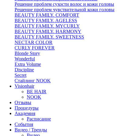
Решение проблем сухости волос и кожи головы
Решение проблем чувствительной кожи головы
BEAUTY FAMILY. COMFORT
BEAUTY FAMILY. AGELESS
BEAUTY FAMILY. MYCURLY
BEAUTY FAMILY. HARMONY
BEAUTY FAMILY. SWEETNESS
NECTAR COLOR
CURLY FOREVER
Blonde Story
Wonderful
Extra Volume
Discipline
Secret
Стайлинг NOOK
Visionhair
BE HAIR
NOOK
Отзывы
Процедуры
Академия
Расписание
События
Видео / Тренды
Видео