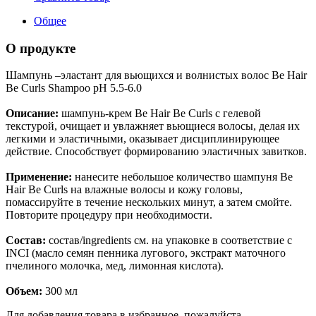
Общее
О продукте
Шампунь –эластант для вьющихся и волнистых волос Be Hair
Be Curls Shampoo pH 5.5-6.0
Описание:
шампунь-крем Be Hair Be Curls с гелевой
текстурой, очищает и увлажняет вьющиеся волосы, делая их
легкими и эластичными, оказывает дисциплинирующее
действие. Способствует формированию эластичных завитков.
Применение:
нанесите небольшое количество шампуня Be
Hair Be Curls на влажные волосы и кожу головы,
помассируйте в течение нескольких минут, а затем смойте.
Повторите процедуру при необходимости.
Состав:
состав/ingredients см. на упаковке в соответствие с
INCI (масло семян пенника лугового, экстракт маточного
пчелиного молочка, мед, лимонная кислота).
Объем:
300 мл
Для добавления товара в избранное, пожалуйста,