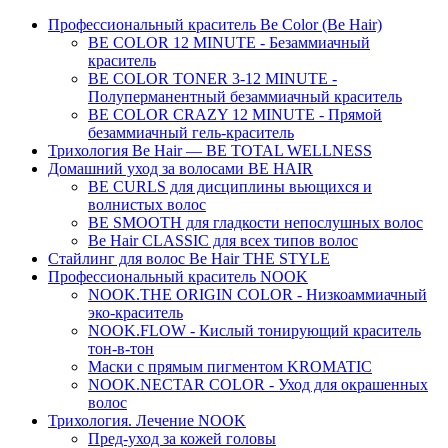
Профессиональный краситель Be Color (Be Hair)
BE COLOR 12 MINUTE - Безаммиачный
краситель
BE COLOR TONER 3-12 MINUTE -
Полуперманентный безаммиачный краситель
BE COLOR CRAZY 12 MINUTE - Прямой
безаммиачный гель-краситель
Трихология Be Hair — BE TOTAL WELLNESS
Домашний уход за волосами BE HAIR
BE CURLS для дисциплины вьющихся и
волнистых волос
BE SMOOTH для гладкости непослушных волос
Be Hair CLASSIC для всех типов волос
Стайлинг для волос Be Hair THE STYLE
Профессиональный краситель NOOK
NOOK.THE ORIGIN COLOR - Низкоаммиачный
эко-краситель
NOOK.FLOW - Кислый тонирующий краситель
тон-в-тон
Маски с прямым пигментом KROMATIC
NOOK.NECTAR COLOR - Уход для окрашенных
волос
Трихология. Лечение NOOK
Пред-уход за кожей головы