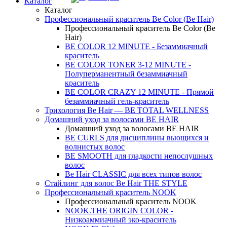
Каталог
Каталог
Профессиональный краситель Be Color (Be Hair)
Профессиональный краситель Be Color (Be
Hair)
BE COLOR 12 MINUTE - Безаммиачный
краситель
BE COLOR TONER 3-12 MINUTE -
Полуперманентный безаммиачный
краситель
BE COLOR CRAZY 12 MINUTE - Прямой
безаммиачный гель-краситель
Трихология Be Hair — BE TOTAL WELLNESS
Домашний уход за волосами BE HAIR
Домашний уход за волосами BE HAIR
BE CURLS для дисциплины вьющихся и
волнистых волос
BE SMOOTH для гладкости непослушных
волос
Be Hair CLASSIC для всех типов волос
Стайлинг для волос Be Hair THE STYLE
Профессиональный краситель NOOK
Профессиональный краситель NOOK
NOOK.THE ORIGIN COLOR -
Низкоаммиачный эко-краситель