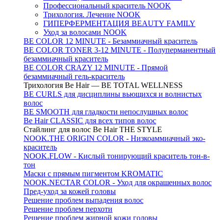
Профессиональный краситель NOOK
Трихология. Лечение NOOK
ГИПЕРФЕРМЕНТАЦИЯ BEAUTY FAMILY
Уход за волосами NOOK
BE COLOR 12 MINUTE - Безаммиачный краситель
BE COLOR TONER 3-12 MINUTE - Полуперманентный
безаммиачный краситель
BE COLOR CRAZY 12 MINUTE - Прямой
безаммиачный гель-краситель
Трихология Be Hair — BE TOTAL WELLNESS
BE CURLS для дисциплины вьющихся и волнистых
волос
BE SMOOTH для гладкости непослушных волос
Be Hair CLASSIC для всех типов волос
Стайлинг для волос Be Hair THE STYLE
NOOK.THE ORIGIN COLOR - Низкоаммиачный эко-
краситель
NOOK.FLOW - Кислый тонирующий краситель тон-в-
тон
Маски с прямым пигментом KROMATIC
NOOK.NECTAR COLOR - Уход для окрашенных волос
Пред-уход за кожей головы
Решение проблем выпадения волос
Решение проблем перхоти
Решение проблем жирной кожи головы