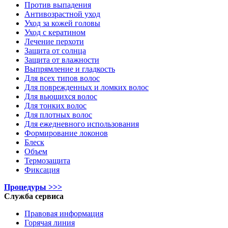
Против выпадения
Антивозрастной уход
Уход за кожей головы
Уход с кератином
Лечение перхоти
Защита от солнца
Защита от влажности
Выпрямление и гладкость
Для всех типов волос
Для поврежденных и ломких волос
Для вьющихся волос
Для тонких волос
Для плотных волос
Для ежедневного использования
Формирование локонов
Блеск
Объем
Термозащита
Фиксация
Процедуры >>>
Служба сервиса
Правовая информация
Горячая линия