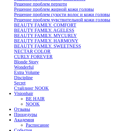
Решение проблем перхоти
Решение проблем жирной кожи головы
Решение проблем сухости волос и кожи головы
Решение проблем чувствительной кожи головы
BEAUTY FAMILY. COMFORT
BEAUTY FAMILY. AGELESS
BEAUTY FAMILY. MYCURLY
BEAUTY FAMILY. HARMONY
BEAUTY FAMILY. SWEETNESS
NECTAR COLOR
CURLY FOREVER
Blonde Story
Wonderful
Extra Volume
Discipline
Secret
Стайлинг NOOK
Visionhair
BE HAIR
NOOK
Отзывы
Процедуры
Академия
Расписание
События