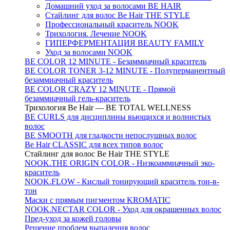
Домашний уход за волосами BE HAIR
Стайлинг для волос Be Hair THE STYLE
Профессиональный краситель NOOK
Трихология. Лечение NOOK
ГИПЕРФЕРМЕНТАЦИЯ BEAUTY FAMILY
Уход за волосами NOOK
BE COLOR 12 MINUTE - Безаммиачный краситель
BE COLOR TONER 3-12 MINUTE - Полуперманентный
безаммиачный краситель
BE COLOR CRAZY 12 MINUTE - Прямой
безаммиачный гель-краситель
Трихология Be Hair — BE TOTAL WELLNESS
BE CURLS для дисциплины вьющихся и волнистых
волос
BE SMOOTH для гладкости непослушных волос
Be Hair CLASSIC для всех типов волос
Стайлинг для волос Be Hair THE STYLE
NOOK.THE ORIGIN COLOR - Низкоаммиачный эко-
краситель
NOOK.FLOW - Кислый тонирующий краситель тон-в-
тон
Маски с прямым пигментом KROMATIC
NOOK.NECTAR COLOR - Уход для окрашенных волос
Пред-уход за кожей головы
Решение проблем выпадения волос