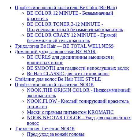
Профессиональный краситель Be Color (Be Hair)
BE COLOR 12 MINUTE - Безаммиачный
краситель
BE COLOR TONER 3-12 MINUTE -
Полуперманентный безаммиачный краситель
BE COLOR CRAZY 12 MINUTE - Прямой
безаммиачный гель-краситель
Трихология Be Hair — BE TOTAL WELLNESS
Домашний уход за волосами BE HAIR
BE CURLS для дисциплины вьющихся и
волнистых волос
BE SMOOTH для гладкости непослушных волос
Be Hair CLASSIC для всех типов волос
Стайлинг для волос Be Hair THE STYLE
Профессиональный краситель NOOK
NOOK.THE ORIGIN COLOR - Низкоаммиачный
эко-краситель
NOOK.FLOW - Кислый тонирующий краситель
тон-в-тон
Маски с прямым пигментом KROMATIC
NOOK.NECTAR COLOR - Уход для окрашенных
волос
Трихология. Лечение NOOK
Пред-уход за кожей головы