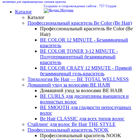
косметики для парикмахерских салонов красоты
Создание и сопровождение сайтов :
757 Студия
Каталог
Каталог
Профессиональный краситель Be Color (Be Hair)
Профессиональный краситель Be Color (Be
Hair)
BE COLOR 12 MINUTE - Безаммиачный
краситель
BE COLOR TONER 3-12 MINUTE -
Полуперманентный безаммиачный
краситель
BE COLOR CRAZY 12 MINUTE - Прямой
безаммиачный гель-краситель
Трихология Be Hair — BE TOTAL WELLNESS
Домашний уход за волосами BE HAIR
Домашний уход за волосами BE HAIR
BE CURLS для дисциплины вьющихся и
волнистых волос
BE SMOOTH для гладкости непослушных
волос
Be Hair CLASSIC для всех типов волос
Стайлинг для волос Be Hair THE STYLE
Профессиональный краситель NOOK
Профессиональный краситель NOOK