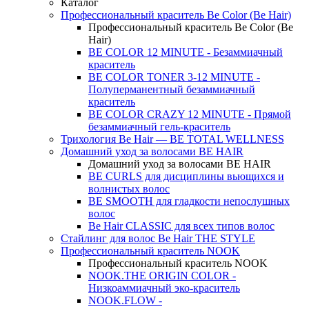
Каталог
Профессиональный краситель Be Color (Be Hair)
Профессиональный краситель Be Color (Be
Hair)
BE COLOR 12 MINUTE - Безаммиачный
краситель
BE COLOR TONER 3-12 MINUTE -
Полуперманентный безаммиачный
краситель
BE COLOR CRAZY 12 MINUTE - Прямой
безаммиачный гель-краситель
Трихология Be Hair — BE TOTAL WELLNESS
Домашний уход за волосами BE HAIR
Домашний уход за волосами BE HAIR
BE CURLS для дисциплины вьющихся и
волнистых волос
BE SMOOTH для гладкости непослушных
волос
Be Hair CLASSIC для всех типов волос
Стайлинг для волос Be Hair THE STYLE
Профессиональный краситель NOOK
Профессиональный краситель NOOK
NOOK.THE ORIGIN COLOR -
Низкоаммиачный эко-краситель
NOOK.FLOW -