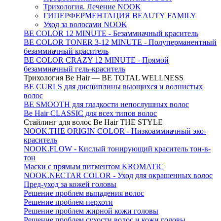
Трихология. Лечение NOOK
ГИПЕРФЕРМЕНТАЦИЯ BEAUTY FAMILY
Уход за волосами NOOK
BE COLOR 12 MINUTE - Безаммиачный краситель
BE COLOR TONER 3-12 MINUTE - Полуперманентный
безаммиачный краситель
BE COLOR CRAZY 12 MINUTE - Прямой
безаммиачный гель-краситель
Трихология Be Hair — BE TOTAL WELLNESS
BE CURLS для дисциплины вьющихся и волнистых
волос
BE SMOOTH для гладкости непослушных волос
Be Hair CLASSIC для всех типов волос
Стайлинг для волос Be Hair THE STYLE
NOOK.THE ORIGIN COLOR - Низкоаммиачный эко-
краситель
NOOK.FLOW - Кислый тонирующий краситель тон-в-
тон
Маски с прямым пигментом KROMATIC
NOOK.NECTAR COLOR - Уход для окрашенных волос
Пред-уход за кожей головы
Решение проблем выпадения волос
Решение проблем перхоти
Решение проблем жирной кожи головы
Решение проблем сухости волос и кожи головы