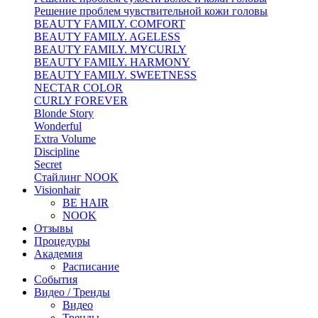
Решение проблем чувствительной кожи головы
BEAUTY FAMILY. COMFORT
BEAUTY FAMILY. AGELESS
BEAUTY FAMILY. MYCURLY
BEAUTY FAMILY. HARMONY
BEAUTY FAMILY. SWEETNESS
NECTAR COLOR
CURLY FOREVER
Blonde Story
Wonderful
Extra Volume
Discipline
Secret
Стайлинг NOOK
Visionhair
BE HAIR
NOOK
Отзывы
Процедуры
Академия
Расписание
События
Видео / Тренды
Видео
Тренды