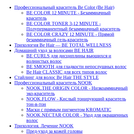
Профессиональный краситель Be Color (Be Hair)
BE COLOR 12 MINUTE - Безаммиачный
краситель
BE COLOR TONER 3-12 MINUTE -
Полуперманентный безаммиачный краситель
BE COLOR CRAZY 12 MINUTE - Прямой
безаммиачный гель-краситель
Трихология Be Hair — BE TOTAL WELLNESS
Домашний уход за волосами BE HAIR
BE CURLS для дисциплины вьющихся и
волнистых волос
BE SMOOTH для гладкости непослушных волос
Be Hair CLASSIC для всех типов волос
Стайлинг для волос Be Hair THE STYLE
Профессиональный краситель NOOK
NOOK.THE ORIGIN COLOR - Низкоаммиачный
эко-краситель
NOOK.FLOW - Кислый тонирующий краситель
тон-в-тон
Маски с прямым пигментом KROMATIC
NOOK.NECTAR COLOR - Уход для окрашенных
волос
Трихология. Лечение NOOK
Пред-уход за кожей головы