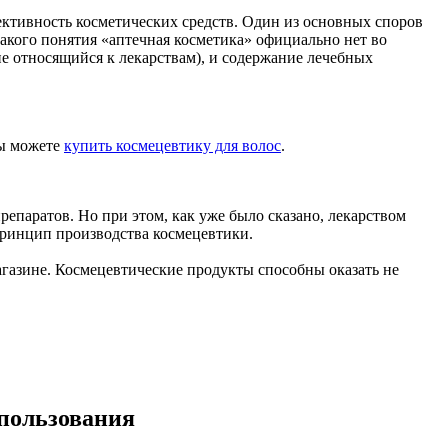
ективность косметических средств. Один из основных споров
 такого понятия «аптечная косметика» официально нет во
е относящийся к лекарствам), и содержание лечебных
вы можете
купить космецевтику для волос
.
епаратов. Но при этом, как уже было сказано, лекарством
 принцип производства космецевтики.
газине. Космецевтические продукты способны оказать не
спользования