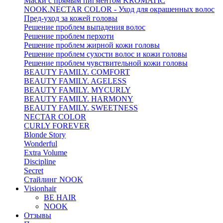
Маски с прямым пигментом KROMATIC
NOOK.NECTAR COLOR - Уход для окрашенных волос
Пред-уход за кожей головы
Решение проблем выпадения волос
Решение проблем перхоти
Решение проблем жирной кожи головы
Решение проблем сухости волос и кожи головы
Решение проблем чувствительной кожи головы
BEAUTY FAMILY. COMFORT
BEAUTY FAMILY. AGELESS
BEAUTY FAMILY. MYCURLY
BEAUTY FAMILY. HARMONY
BEAUTY FAMILY. SWEETNESS
NECTAR COLOR
CURLY FOREVER
Blonde Story
Wonderful
Extra Volume
Discipline
Secret
Стайлинг NOOK
Visionhair
BE HAIR
NOOK
Отзывы