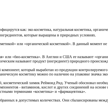
фицирутся как: эко-косметика, натуральная косметика, органиче
ингредиентов, которые выращены в природных условиях.
осметикой» или «органической косметикой». В данный момент не
я» или «био-косметика». В Англии и США ее называют «органич
аническим называют продукт (ингредиент) природного происхож
й компонент, который выработан из продукции контролируемого
ническую косметику можно по наличию на упаковке значка эко
ый, косметический химик Реймонд Рид. Ученый обосновал необхо
понентов - витаминов, кислот и других соединений на основе 
вестными терминами «косметика» и «фармацевтика».
ранных в допустимых количествах. Они сбалансированы между со