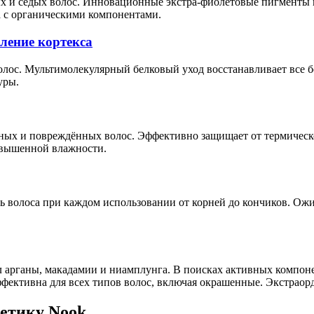
х и седых волос. Инновационные экстра-фиолетовые пигменты 
а с органическими компонентами.
ление кортекса
ос. Мультимолекулярный белковый уход восстанавливает все бе
уры.
ных и повреждённых волос. Эффективно защищает от термическо
повышенной влажности.
ь волоса при каждом использовании от корней до кончиков. Ожи
л арганы, макадамии и ниамплунга. В поисках активных компонен
ффективна для всех типов волос, включая окрашенные. Экстраор
етику Nook