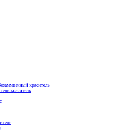
езаммиачный краситель
ель-краситель
с
итель
н