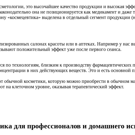
сметологии, это высочайшее качество продукции и высокая эфф
о законодательно она не позиционируется как медикамент и даже
ону «космецевтика» выделена в отдельный сегмент продукции (н
изированных салонах красоты или в аптеках. Например у нас 
зывают положительный эффект уже после первого сеанса.
я по технологиям, близким к производству фармацевтических пр
 концентрации в них действующих веществ. Это и есть основной
от обычной косметики, которую можно приобрести в обычном ма
ают на клеточном уровне, оказывая терапевтический эффект.
тика для профессионалов и домашнего и