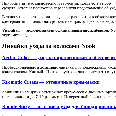
Природа учит нас равновесию и гармонии. Когда есть выбор 
средств, которые полностью перевернули представление об уход
В основу препаратов легли передовые разработки в области ко
консерванты — только натуральные экстракты трав, алоэ вер
Visionhair — эксклюзивный официальный дистрибьютор Noo
через мессенджер.
Линейки ухода за волосами Nook
Nectar Color — уход за окрашенными и обесцвеч
Профессиональная и домашняя линейка для поддержания, ухода
кожей головы. Кислый pH фиксирует красящие пигменты внутр
Kromatic Cream — оттеночные крем-маски
Коллекция из 9 ярких оттеночных крем-масок с двойным эффек
интенсивности до 7–10 раз мытья. Невероятный блеск по всей 
Blonde Story — лечение и уход для блондированн