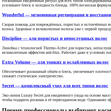
Роскошный ежедневный ритуал для всех типов блондированны
усиливают блеск и холодность блонда. 100% веганская формул
Wonderful — мгновенная регенерация и восстанов
Скорая помощь для повреждённых, пористых и истончённых вол
волоса. Здоровые и великолепные волосы уже с первой процед
Discipline — для пористых и непослушных волос
Линейка с технологией Thermo-Active для пористых, непослуш
великолепным эффектом anti-frizz. Работает даже в условиях 
Extra Volume — для тонких и ослабленных волос
Обеспечивает роскошный объём и блеск, увеличивает плотност
снижает статическое электричество.
Secret — комплексный уход для всех типов волос
Эко-линия Luxury Secret для ежедневного ухода на основе масе
чтобы подарить роскошь в её первозданном виде. Одинаково э
Почему профессионалы выбирают косм