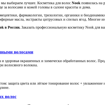
— мы выбираем лучшее. Косметика для волос
Nook
появилась на р
е за волосами и кожей головы в салоне красоты и дома.
смецевтики, фармакологии, трихологии, органики и биодинамики
а, эфирные масла, экстракты цитрусовых и спелых ягод. Многи
k в России.
Заказать профессиональную косметику Nook для ва
енными волосами
 и здоровья окрашенных и химически обработанных волос. Продл
и волосяного волокна.
том: защита цвета или лёгкое тонирование волос + увлажнение 
длине.
ых волос