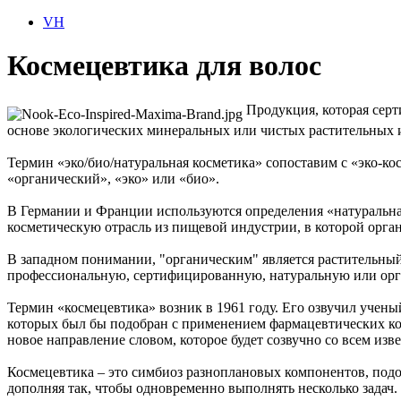
VH
Космецевтика для волос
Продукция, которая серти
основе экологических минеральных или чистых растительных 
Термин «эко/био/натуральная косметика» сопоставим с «эко-к
«органический», «эко» или «био».
В Германии и Франции используются определения «натуральна
косметическую отрасль из пищевой индустрии, в которой орг
В западном понимании, "органическим" является растительны
профессиональную, сертифицированную, натуральную или орга
Термин «космецевтика» возник в 1961 году. Его озвучил учен
которых был бы подобран с применением фармацевтических ком
новое направление словом, которое будет созвучно со всем из
Космецевтика – это симбиоз разноплановых компонентов, подоб
дополняя так, чтобы одновременно выполнять несколько задач.