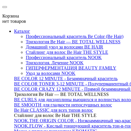
Корзина
нет товаров
Каталог
Профессиональный краситель Be Color (Be Hair)
Трихология Be Hair — BE TOTAL WELLNESS
Домашний уход за волосами BE HAIR
Стайлинг для волос Be Hair THE STYLE
Профессиональный краситель NOOK
Трихология. Лечение NOOK
ГИПЕРФЕРМЕНТАЦИЯ BEAUTY FAMILY
Уход за волосами NOOK
BE COLOR 12 MINUTE - Безаммиачный краситель
BE COLOR TONER 3-12 MINUTE - Полуперманентный б
BE COLOR CRAZY 12 MINUTE - Прямой безаммиачный г
Трихология Be Hair — BE TOTAL WELLNESS
BE CURLS для дисциплины вьющихся и волнистых воло
BE SMOOTH для гладкости непослушных волос
Be Hair CLASSIC для всех типов волос
Стайлинг для волос Be Hair THE STYLE
NOOK.THE ORIGIN COLOR - Низкоаммиачный эко-крас
NOOK.FLOW - Кислый тонирующий краситель тон-в-то