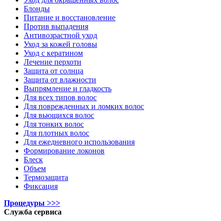
Блонды
Питание и восстановление
Против выпадения
Антивозрастной уход
Уход за кожей головы
Уход с кератином
Лечение перхоти
Защита от солнца
Защита от влажности
Выпрямление и гладкость
Для всех типов волос
Для поврежденных и ломких волос
Для вьющихся волос
Для тонких волос
Для плотных волос
Для ежедневного использования
Формирование локонов
Блеск
Объем
Термозащита
Фиксация
Процедуры >>>
Служба сервиса