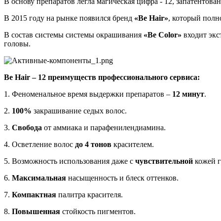
В основу препаратов легла магическая цифра - 12, запатентова
В 2015 году на рынке появился бренд
«Be Hair»
, который полн
В состав системы системы окрашивания
«Be Color»
входит экс
головы.
Be Hair – 12 преимуществ профессионального сервиса:
1. Феноменальное время выдержки препаратов –
12 минут
.
2.
100%
закрашивание седых волос.
3.
Свобода
от аммиака и парафенилендиамина.
4. Осветление волос
до 4 тонов
красителем.
5. Возможность использования даже с
чувствительной
кожей 
6.
Максимальная
насыщенность и блеск оттенков.
7.
Компактная
палитра красителя.
8.
Повышенная
стойкость пигментов.