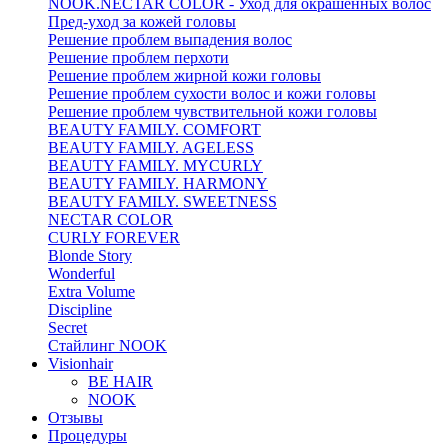
NOOK.NECTAR COLOR - Уход для окрашенных волос
Пред-уход за кожей головы
Решение проблем выпадения волос
Решение проблем перхоти
Решение проблем жирной кожи головы
Решение проблем сухости волос и кожи головы
Решение проблем чувствительной кожи головы
BEAUTY FAMILY. COMFORT
BEAUTY FAMILY. AGELESS
BEAUTY FAMILY. MYCURLY
BEAUTY FAMILY. HARMONY
BEAUTY FAMILY. SWEETNESS
NECTAR COLOR
CURLY FOREVER
Blonde Story
Wonderful
Extra Volume
Discipline
Secret
Стайлинг NOOK
Visionhair
BE HAIR
NOOK
Отзывы
Процедуры