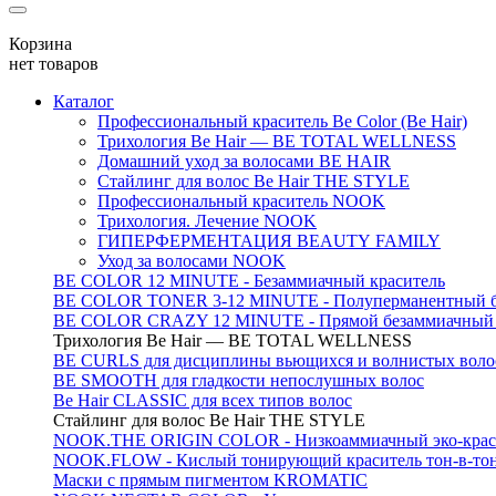
Корзина
нет товаров
Каталог
Профессиональный краситель Be Color (Be Hair)
Трихология Be Hair — BE TOTAL WELLNESS
Домашний уход за волосами BE HAIR
Стайлинг для волос Be Hair THE STYLE
Профессиональный краситель NOOK
Трихология. Лечение NOOK
ГИПЕРФЕРМЕНТАЦИЯ BEAUTY FAMILY
Уход за волосами NOOK
BE COLOR 12 MINUTE - Безаммиачный краситель
BE COLOR TONER 3-12 MINUTE - Полуперманентный б
BE COLOR CRAZY 12 MINUTE - Прямой безаммиачный г
Трихология Be Hair — BE TOTAL WELLNESS
BE CURLS для дисциплины вьющихся и волнистых воло
BE SMOOTH для гладкости непослушных волос
Be Hair CLASSIC для всех типов волос
Стайлинг для волос Be Hair THE STYLE
NOOK.THE ORIGIN COLOR - Низкоаммиачный эко-крас
NOOK.FLOW - Кислый тонирующий краситель тон-в-то
Маски с прямым пигментом KROMATIC