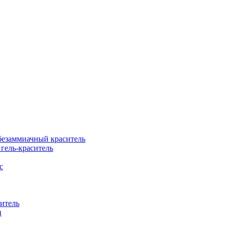
езаммиачный краситель
ель-краситель
с
итель
н