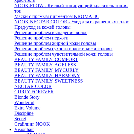
краситель
NOOK.FLOW - Кислый тонирующий краситель тон-в-
тон
Маски с прямым пигментом KROMATIC
NOOK.NECTAR COLOR - Уход для окрашенных волос
Пред-уход за кожей головы
Решение проблем выпадения волос
Решение проблем перхоти
Решение проблем жирной кожи головы
Решение проблем сухости волос и кожи головы
Решение проблем чувствительной кожи головы
BEAUTY FAMILY. COMFORT
BEAUTY FAMILY. AGELESS
BEAUTY FAMILY. MYCURLY
BEAUTY FAMILY. HARMONY
BEAUTY FAMILY. SWEETNESS
NECTAR COLOR
CURLY FOREVER
Blonde Story
Wonderful
Extra Volume
Discipline
Secret
Стайлинг NOOK
Visionhair