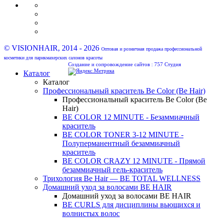
© VISIONHAIR, 2014 - 2026
Оптовая и розничная продажа профессиональной
косметики для парикмахерских салонов красоты
Создание и сопровождение сайтов :
757 Студия
Каталог
Каталог
Профессиональный краситель Be Color (Be Hair)
Профессиональный краситель Be Color (Be
Hair)
BE COLOR 12 MINUTE - Безаммиачный
краситель
BE COLOR TONER 3-12 MINUTE -
Полуперманентный безаммиачный
краситель
BE COLOR CRAZY 12 MINUTE - Прямой
безаммиачный гель-краситель
Трихология Be Hair — BE TOTAL WELLNESS
Домашний уход за волосами BE HAIR
Домашний уход за волосами BE HAIR
BE CURLS для дисциплины вьющихся и
волнистых волос