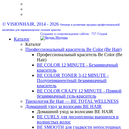
© VISIONHAIR, 2014 - 2026
Оптовая и розничная продажа профессиональной
косметики для парикмахерских салонов красоты
Создание и сопровождение сайтов :
757 Студия
Каталог
Каталог
Профессиональный краситель Be Color (Be Hair)
Профессиональный краситель Be Color (Be
Hair)
BE COLOR 12 MINUTE - Безаммиачный
краситель
BE COLOR TONER 3-12 MINUTE -
Полуперманентный безаммиачный
краситель
BE COLOR CRAZY 12 MINUTE - Прямой
безаммиачный гель-краситель
Трихология Be Hair — BE TOTAL WELLNESS
Домашний уход за волосами BE HAIR
Домашний уход за волосами BE HAIR
BE CURLS для дисциплины вьющихся и
волнистых волос
BE SMOOTH для гладкости непослушных