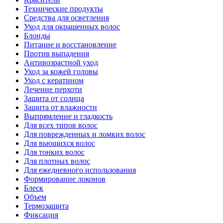
Технические продукты
Средства для осветления
Уход для окрашенных волос
Блонды
Питание и восстановление
Против выпадения
Антивозрастной уход
Уход за кожей головы
Уход с кератином
Лечение перхоти
Защита от солнца
Защита от влажности
Выпрямление и гладкость
Для всех типов волос
Для поврежденных и ломких волос
Для вьющихся волос
Для тонких волос
Для плотных волос
Для ежедневного использования
Формирование локонов
Блеск
Объем
Термозащита
Фиксация