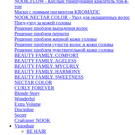
NOOK.FLOW - Кислый тонирующий краситель тон-в-
тон
Маски с прямым пигментом KROMATIC
NOOK.NECTAR COLOR - Уход для окрашенных волос
Пред-уход за кожей головы
Решение проблем выпадения волос
Решение проблем перхоти
Решение проблем жирной кожи головы
Решение проблем сухости волос и кожи головы
Решение проблем чувствительной кожи головы
BEAUTY FAMILY. COMFORT
BEAUTY FAMILY. AGELESS
BEAUTY FAMILY. MYCURLY
BEAUTY FAMILY. HARMONY
BEAUTY FAMILY. SWEETNESS
NECTAR COLOR
CURLY FOREVER
Blonde Story
Wonderful
Extra Volume
Discipline
Secret
Стайлинг NOOK
Visionhair
BE HAIR