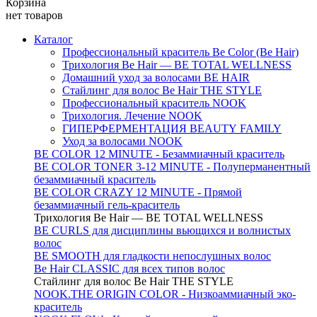
Корзина
нет товаров
Каталог
Профессиональный краситель Be Color (Be Hair)
Трихология Be Hair — BE TOTAL WELLNESS
Домашний уход за волосами BE HAIR
Стайлинг для волос Be Hair THE STYLE
Профессиональный краситель NOOK
Трихология. Лечение NOOK
ГИПЕРФЕРМЕНТАЦИЯ BEAUTY FAMILY
Уход за волосами NOOK
BE COLOR 12 MINUTE - Безаммиачный краситель
BE COLOR TONER 3-12 MINUTE - Полуперманентный
безаммиачный краситель
BE COLOR CRAZY 12 MINUTE - Прямой
безаммиачный гель-краситель
Трихология Be Hair — BE TOTAL WELLNESS
BE CURLS для дисциплины вьющихся и волнистых
волос
BE SMOOTH для гладкости непослушных волос
Be Hair CLASSIC для всех типов волос
Стайлинг для волос Be Hair THE STYLE
NOOK.THE ORIGIN COLOR - Низкоаммиачный эко-
краситель