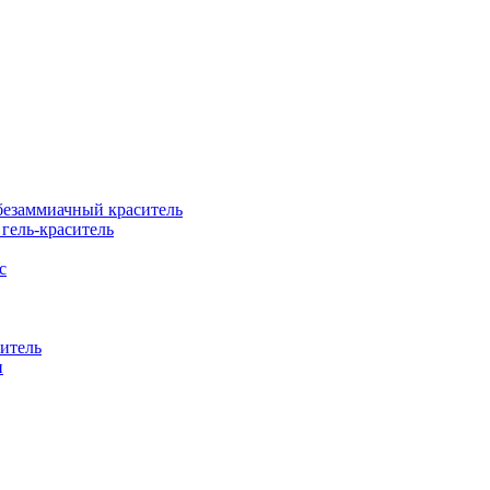
езаммиачный краситель
ель-краситель
с
итель
н