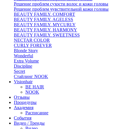
Решение проблем сухости волос и кожи головы
Решение проблем чувствительной кожи головы
BEAUTY FAMILY. COMFORT
BEAUTY FAMILY. AGELESS
BEAUTY FAMILY. MYCURLY
BEAUTY FAMILY. HARMONY
BEAUTY FAMILY. SWEETNESS
NECTAR COLOR
CURLY FOREVER
Blonde Story
Wonderful
Extra Volume
Discipline
Secret
Стайлинг NOOK
Visionhair
BE HAIR
NOOK
Отзывы
Процедуры
Академия
Расписание
События
Видео / Тренды
Видео