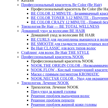
Каталог
Профессиональный краситель Be Color (Be Hair)
Профессиональный краситель Be Color (Be Hai
BE COLOR 12 MINUTE - Безаммиачный крас
BE COLOR TONER 3-12 MINUTE - Полуперма
BE COLOR CRAZY 12 MINUTE - Прямой беза
Трихология Be Hair — BE TOTAL WELLNESS
Домашний уход за волосами BE HAIR
Домашний уход за волосами BE HAIR
BE CURLS для дисциплины вьющихся и волн
BE SMOOTH для гладкости непослушных вол
Be Hair CLASSIC для всех типов волос
Стайлинг для волос Be Hair THE STYLE
Профессиональный краситель NOOK
Профессиональный краситель NOOK
NOOK.THE ORIGIN COLOR - Низкоаммиачны
NOOK.FLOW - Кислый тонирующий красител
Маски с прямым пигментом KROMATIC
NOOK.NECTAR COLOR - Уход для окрашенн
Трихология. Лечение NOOK
Трихология. Лечение NOOK
Пред-уход за кожей головы
Решение проблем выпадения волос
Решение проблем перхоти
Решение проблем жирной кожи головы