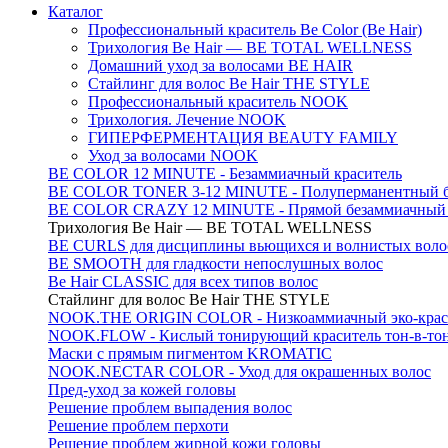
Каталог
Профессиональный краситель Be Color (Be Hair)
Трихология Be Hair — BE TOTAL WELLNESS
Домашний уход за волосами BE HAIR
Стайлинг для волос Be Hair THE STYLE
Профессиональный краситель NOOK
Трихология. Лечение NOOK
ГИПЕРФЕРМЕНТАЦИЯ BEAUTY FAMILY
Уход за волосами NOOK
BE COLOR 12 MINUTE - Безаммиачный краситель
BE COLOR TONER 3-12 MINUTE - Полуперманентный б
BE COLOR CRAZY 12 MINUTE - Прямой безаммиачный г
Трихология Be Hair — BE TOTAL WELLNESS
BE CURLS для дисциплины вьющихся и волнистых воло
BE SMOOTH для гладкости непослушных волос
Be Hair CLASSIC для всех типов волос
Стайлинг для волос Be Hair THE STYLE
NOOK.THE ORIGIN COLOR - Низкоаммиачный эко-крас
NOOK.FLOW - Кислый тонирующий краситель тон-в-то
Маски с прямым пигментом KROMATIC
NOOK.NECTAR COLOR - Уход для окрашенных волос
Пред-уход за кожей головы
Решение проблем выпадения волос
Решение проблем перхоти
Решение проблем жирной кожи головы