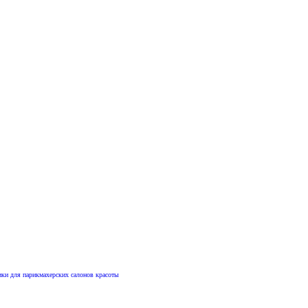
ики для парикмахерских салонов красоты