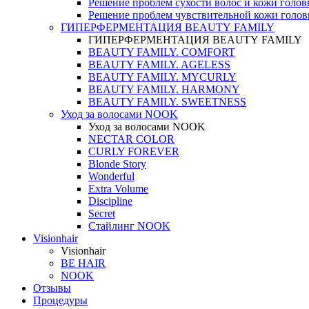
Решение проблем сухости волос и кожи голо
Решение проблем чувствительной кожи голо
ГИПЕРФЕРМЕНТАЦИЯ BEAUTY FAMILY
ГИПЕРФЕРМЕНТАЦИЯ BEAUTY FAMILY
BEAUTY FAMILY. COMFORT
BEAUTY FAMILY. AGELESS
BEAUTY FAMILY. MYCURLY
BEAUTY FAMILY. HARMONY
BEAUTY FAMILY. SWEETNESS
Уход за волосами NOOK
Уход за волосами NOOK
NECTAR COLOR
CURLY FOREVER
Blonde Story
Wonderful
Extra Volume
Discipline
Secret
Стайлинг NOOK
Visionhair
Visionhair
BE HAIR
NOOK
Отзывы
Процедуры