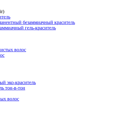
r)
итель
нентный безаммиачный краситель
ммиачный гель-краситель
истых волос
ос
й эко-краситель
ь тон-в-тон
ых волос