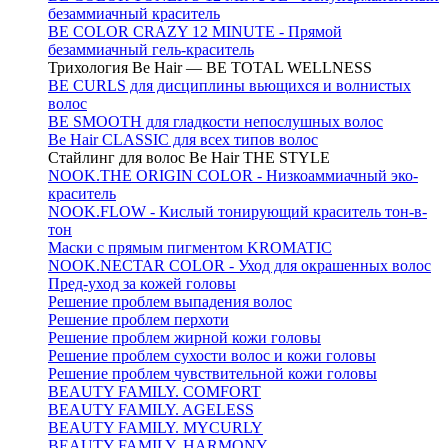
безаммиачный краситель
BE COLOR CRAZY 12 MINUTE - Прямой
безаммиачный гель-краситель
Трихология Be Hair — BE TOTAL WELLNESS
BE CURLS для дисциплины вьющихся и волнистых
волос
BE SMOOTH для гладкости непослушных волос
Be Hair CLASSIC для всех типов волос
Стайлинг для волос Be Hair THE STYLE
NOOK.THE ORIGIN COLOR - Низкоаммиачный эко-
краситель
NOOK.FLOW - Кислый тонирующий краситель тон-в-
тон
Маски с прямым пигментом KROMATIC
NOOK.NECTAR COLOR - Уход для окрашенных волос
Пред-уход за кожей головы
Решение проблем выпадения волос
Решение проблем перхоти
Решение проблем жирной кожи головы
Решение проблем сухости волос и кожи головы
Решение проблем чувствительной кожи головы
BEAUTY FAMILY. COMFORT
BEAUTY FAMILY. AGELESS
BEAUTY FAMILY. MYCURLY
BEAUTY FAMILY. HARMONY