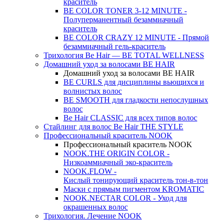
краситель
BE COLOR TONER 3-12 MINUTE -
Полуперманентный безаммиачный
краситель
BE COLOR CRAZY 12 MINUTE - Прямой
безаммиачный гель-краситель
Трихология Be Hair — BE TOTAL WELLNESS
Домашний уход за волосами BE HAIR
Домашний уход за волосами BE HAIR
BE CURLS для дисциплины вьющихся и
волнистых волос
BE SMOOTH для гладкости непослушных
волос
Be Hair CLASSIC для всех типов волос
Стайлинг для волос Be Hair THE STYLE
Профессиональный краситель NOOK
Профессиональный краситель NOOK
NOOK.THE ORIGIN COLOR -
Низкоаммиачный эко-краситель
NOOK.FLOW -
Кислый тонирующий краситель тон-в-тон
Маски с прямым пигментом KROMATIC
NOOK.NECTAR COLOR - Уход для
окрашенных волос
Трихология. Лечение NOOK