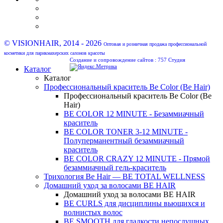
© VISIONHAIR, 2014 - 2026
Оптовая и розничная продажа профессиональной
косметики для парикмахерских салонов красоты
Создание и сопровождение сайтов :
757 Студия
Каталог
Каталог
Профессиональный краситель Be Color (Be Hair)
Профессиональный краситель Be Color (Be
Hair)
BE COLOR 12 MINUTE - Безаммиачный
краситель
BE COLOR TONER 3-12 MINUTE -
Полуперманентный безаммиачный
краситель
BE COLOR CRAZY 12 MINUTE - Прямой
безаммиачный гель-краситель
Трихология Be Hair — BE TOTAL WELLNESS
Домашний уход за волосами BE HAIR
Домашний уход за волосами BE HAIR
BE CURLS для дисциплины вьющихся и
волнистых волос
BE SMOOTH для гладкости непослушных