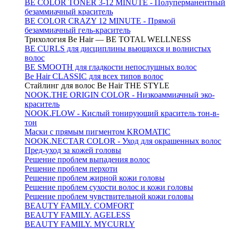
BE COLOR TONER 3-12 MINUTE - Полуперманентный
безаммиачный краситель
BE COLOR CRAZY 12 MINUTE - Прямой
безаммиачный гель-краситель
Трихология Be Hair — BE TOTAL WELLNESS
BE CURLS для дисциплины вьющихся и волнистых
волос
BE SMOOTH для гладкости непослушных волос
Be Hair CLASSIC для всех типов волос
Стайлинг для волос Be Hair THE STYLE
NOOK.THE ORIGIN COLOR - Низкоаммиачный эко-
краситель
NOOK.FLOW - Кислый тонирующий краситель тон-в-
тон
Маски с прямым пигментом KROMATIC
NOOK.NECTAR COLOR - Уход для окрашенных волос
Пред-уход за кожей головы
Решение проблем выпадения волос
Решение проблем перхоти
Решение проблем жирной кожи головы
Решение проблем сухости волос и кожи головы
Решение проблем чувствительной кожи головы
BEAUTY FAMILY. COMFORT
BEAUTY FAMILY. AGELESS
BEAUTY FAMILY. MYCURLY