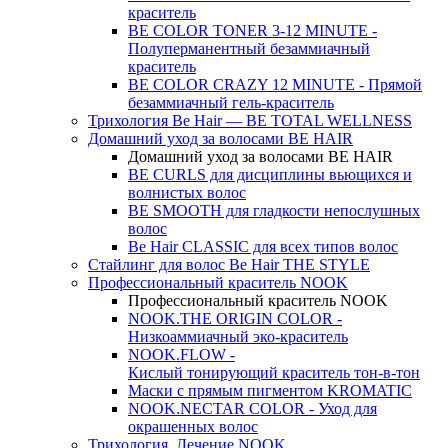
краситель
BE COLOR TONER 3-12 MINUTE -
Полуперманентный безаммиачный
краситель
BE COLOR CRAZY 12 MINUTE - Прямой
безаммиачный гель-краситель
Трихология Be Hair — BE TOTAL WELLNESS
Домашний уход за волосами BE HAIR
Домашний уход за волосами BE HAIR
BE CURLS для дисциплины вьющихся и
волнистых волос
BE SMOOTH для гладкости непослушных
волос
Be Hair CLASSIC для всех типов волос
Стайлинг для волос Be Hair THE STYLE
Профессиональный краситель NOOK
Профессиональный краситель NOOK
NOOK.THE ORIGIN COLOR -
Низкоаммиачный эко-краситель
NOOK.FLOW -
Кислый тонирующий краситель тон-в-тон
Маски с прямым пигментом KROMATIC
NOOK.NECTAR COLOR - Уход для
окрашенных волос
Трихология. Лечение NOOK