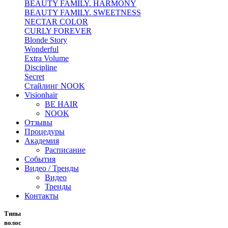
BEAUTY FAMILY. HARMONY
BEAUTY FAMILY. SWEETNESS
NECTAR COLOR
CURLY FOREVER
Blonde Story
Wonderful
Extra Volume
Discipline
Secret
Стайлинг NOOK
Visionhair
BE HAIR
NOOK
Отзывы
Процедуры
Академия
Расписание
События
Видео / Тренды
Видео
Тренды
Контакты
Типы
волос