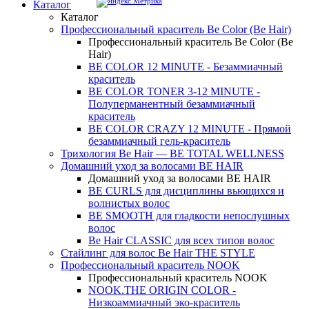
Каталог
Каталог
Профессиональный краситель Be Color (Be Hair)
Профессиональный краситель Be Color (Be
Hair)
BE COLOR 12 MINUTE - Безаммиачный
краситель
BE COLOR TONER 3-12 MINUTE -
Полуперманентный безаммиачный
краситель
BE COLOR CRAZY 12 MINUTE - Прямой
безаммиачный гель-краситель
Трихология Be Hair — BE TOTAL WELLNESS
Домашний уход за волосами BE HAIR
Домашний уход за волосами BE HAIR
BE CURLS для дисциплины вьющихся и
волнистых волос
BE SMOOTH для гладкости непослушных
волос
Be Hair CLASSIC для всех типов волос
Стайлинг для волос Be Hair THE STYLE
Профессиональный краситель NOOK
Профессиональный краситель NOOK
NOOK.THE ORIGIN COLOR -
Низкоаммиачный эко-краситель