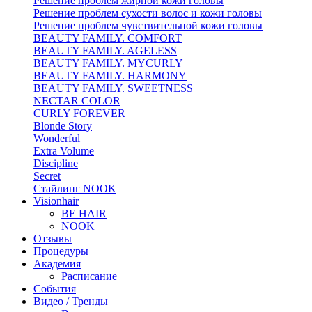
Решение проблем жирной кожи головы
Решение проблем сухости волос и кожи головы
Решение проблем чувствительной кожи головы
BEAUTY FAMILY. COMFORT
BEAUTY FAMILY. AGELESS
BEAUTY FAMILY. MYCURLY
BEAUTY FAMILY. HARMONY
BEAUTY FAMILY. SWEETNESS
NECTAR COLOR
CURLY FOREVER
Blonde Story
Wonderful
Extra Volume
Discipline
Secret
Стайлинг NOOK
Visionhair
BE HAIR
NOOK
Отзывы
Процедуры
Академия
Расписание
События
Видео / Тренды