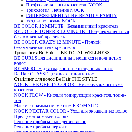
Профессиональный краситель NOOK
Трихология. Лечение NOOK
ГИПЕРФЕРМЕНТАЦИЯ BEAUTY FAMILY
Уход за волосами NOOK
BE COLOR 12 MINUTE - Безаммиачный краситель
BE COLOR TONER 3-12 MINUTE - Полуперманентный
безаммиачный краситель
BE COLOR CRAZY 12 MINUTE - Прямой
безаммиачный гель-краситель
Трихология Be Hair — BE TOTAL WELLNESS
BE CURLS для дисциплины вьющихся и волнистых
волос
BE SMOOTH для гладкости непослушных волос
Be Hair CLASSIC для всех типов волос
Стайлинг для волос Be Hair THE STYLE
NOOK.THE ORIGIN COLOR - Низкоаммиачный эко-
краситель
NOOK.FLOW - Кислый тонирующий краситель тон-в-
тон
Маски с прямым пигментом KROMATIC
NOOK.NECTAR COLOR - Уход для окрашенных волос
Пред-уход за кожей головы
Решение проблем выпадения волос
Решение проблем перхоти