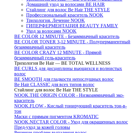
Домашний уход за волосами BE HAIR
Стайлинг для волос Be Hair THE STYLE
Профессиональный краситель NOOK
Трихология. Лечение NOOK
ГИПЕРФЕРМЕНТАЦИЯ BEAUTY FAMILY
Уход за волосами NOOK
BE COLOR 12 MINUTE - Безаммиачный краситель
BE COLOR TONER 3-12 MINUTE - Полуперманентный
безаммиачный краситель
BE COLOR CRAZY 12 MINUTE - Прямой
безаммиачный гель-краситель
Трихология Be Hair — BE TOTAL WELLNESS
BE CURLS для дисциплины вьющихся и волнистых
волос
BE SMOOTH для гладкости непослушных волос
Be Hair CLASSIC для всех типов волос
Стайлинг для волос Be Hair THE STYLE
NOOK.THE ORIGIN COLOR - Низкоаммиачный эко-
краситель
NOOK.FLOW - Кислый тонирующий краситель тон-в-
тон
Маски с прямым пигментом KROMATIC
NOOK.NECTAR COLOR - Уход для окрашенных волос
Пред-уход за кожей головы
Решение проблем выпадения волос