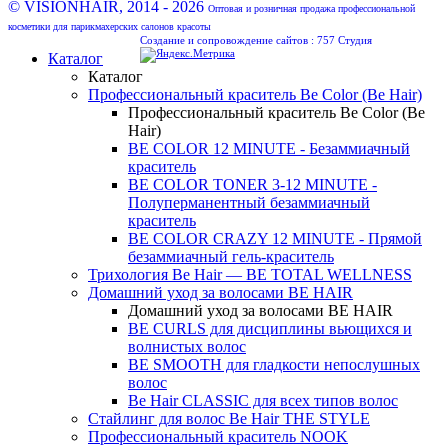
© VISIONHAIR, 2014 - 2026
Оптовая и розничная продажа профессиональной
косметики для парикмахерских салонов красоты
Создание и сопровождение сайтов :
757 Студия
Каталог
Каталог
Профессиональный краситель Be Color (Be Hair)
Профессиональный краситель Be Color (Be
Hair)
BE COLOR 12 MINUTE - Безаммиачный
краситель
BE COLOR TONER 3-12 MINUTE -
Полуперманентный безаммиачный
краситель
BE COLOR CRAZY 12 MINUTE - Прямой
безаммиачный гель-краситель
Трихология Be Hair — BE TOTAL WELLNESS
Домашний уход за волосами BE HAIR
Домашний уход за волосами BE HAIR
BE CURLS для дисциплины вьющихся и
волнистых волос
BE SMOOTH для гладкости непослушных
волос
Be Hair CLASSIC для всех типов волос
Стайлинг для волос Be Hair THE STYLE
Профессиональный краситель NOOK