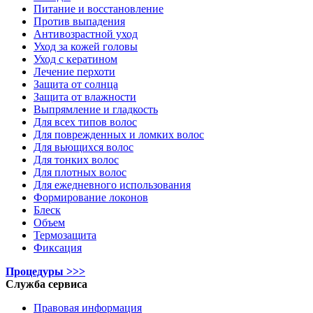
Питание и восстановление
Против выпадения
Антивозрастной уход
Уход за кожей головы
Уход с кератином
Лечение перхоти
Защита от солнца
Защита от влажности
Выпрямление и гладкость
Для всех типов волос
Для поврежденных и ломких волос
Для вьющихся волос
Для тонких волос
Для плотных волос
Для ежедневного использования
Формирование локонов
Блеск
Объем
Термозащита
Фиксация
Процедуры >>>
Служба сервиса
Правовая информация